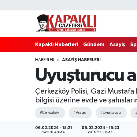
Kapaklı Haberleri
Tekirdağ Nöbetçi Eczaneler
Gündem
Tekirdağ Hava Durumu
Kapaklı Haberleri
Gündem
Asayiş
Sp
Asayiş
Tekirdağ Namaz Vakitleri
HABERLER
ASAYIŞ HABERLERI
Uyuşturucu a
Spor
Tekirdağ Trafik Yoğunluk Haritası
Eğitim
Süper Lig Puan Durumu ve Fikstür
Çerkezköy Polisi, Gazi Mustafa 
bilgisi üzerine evde ve şahıslar
Siyaset
Tüm Manşetler
#Çerkezköy
#Asayiş
#Uyuşturucu
#
Resmi Reklamlar
Son Dakika Haberleri
06.02.2024 - 15:21
06.02.2024 - 15:23
Tekirdağ
Haber Arşivi
YAYINLANMA
GÜNCELLEME