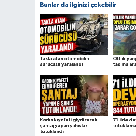
Bunlar da ilginizi çekebilir
Takla atan otomobilin
Otluk yan
sürücüsü yaralandı
taşıma ar
Kadın kıyafeti giydirerek
71 ilde d
şantaj yapan şahıslar
tutuklam
tutuklandı