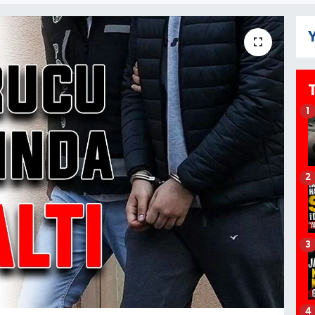
Y
1
2
3
4