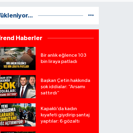
ükleniyor...
Trend Haberler
Bir anlık eğlence 103
bin liraya patladı
Başkan Çetin hakkında
şok iddialar: “Arsamı
sattırdı”
Kapaklı’da kadın
kıyafeti giydirip şantaj
yaptılar: 6 gözaltı