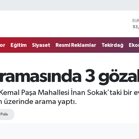
EU
53
ST
61
G.
or
Eğitim
Siyaset
Resmi Reklamlar
Tekirdağ
Eko
68
Bİ
14
BI
ramasında 3 gözal
79
DO
45
Kemal Paşa Mahallesi İnan Sokak’taki bir e
ın üzerinde arama yaptı.
Polis