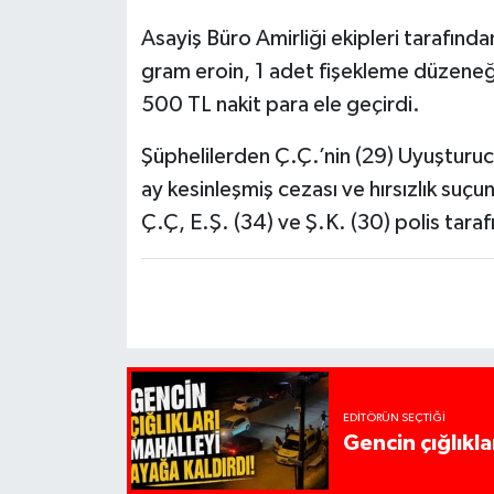
Asayiş Büro Amirliği ekipleri tarafından
gram eroin, 1 adet fişekleme düzeneğ
500 TL nakit para ele geçirdi.
Şüphelilerden Ç.Ç.’nin (29) Uyuşturuc
ay kesinleşmiş cezası ve hırsızlık suç
Ç.Ç, E.Ş. (34) ve Ş.K. (30) polis tar
EDITÖRÜN SEÇTIĞI
Gencin çığlıkla