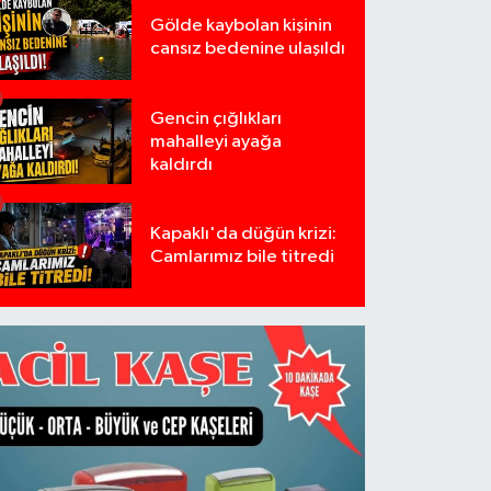
Gölde kaybolan kişinin
cansız bedenine ulaşıldı
Gencin çığlıkları
mahalleyi ayağa
kaldırdı
Kapaklı'da düğün krizi:
Camlarımız bile titredi