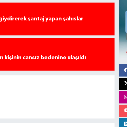
 giydirerek şantaj yapan şahıslar
 kişinin cansız bedenine ulaşıldı