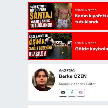
EDITÖRÜN SEÇTIĞI
Kadın kıyafeti
tutuklandı
EDITÖRÜN SEÇTIĞI
Gölde kaybolan
GAZETECI
Berke ÖZEN
Kapaklı Gazetesi Editör