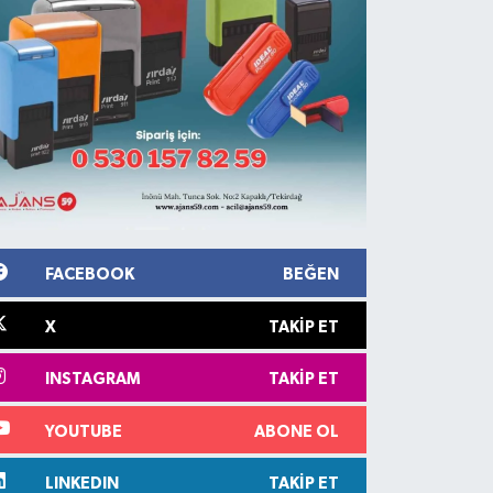
FACEBOOK
BEĞEN
X
TAKIP ET
INSTAGRAM
TAKIP ET
YOUTUBE
ABONE OL
LINKEDIN
TAKIP ET