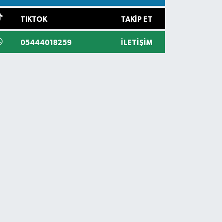
TIKTOK
TAKIP ET
05444018259
İLETIŞIM