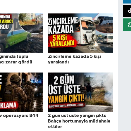
gınında toplu
Zincirleme kazada 5 kişi
acı zarar gördü
yaralandı
ev operasyon: 844
2 gün üst üste yangın çıktı:
a
Bahçe hortumuyla müdahale
ettiler