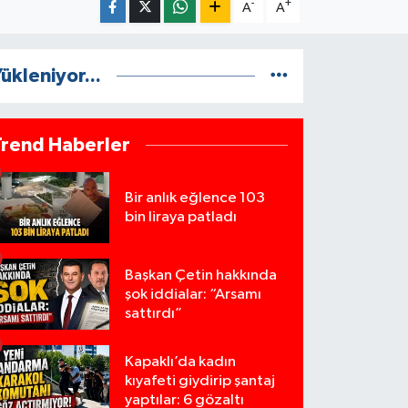
-
+
A
A
ükleniyor...
Trend Haberler
Bir anlık eğlence 103
bin liraya patladı
Başkan Çetin hakkında
şok iddialar: “Arsamı
sattırdı”
Kapaklı’da kadın
kıyafeti giydirip şantaj
yaptılar: 6 gözaltı