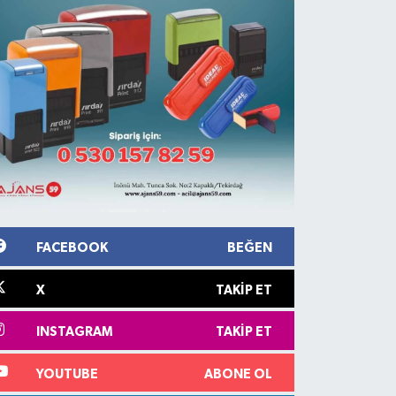
FACEBOOK
BEĞEN
X
TAKIP ET
INSTAGRAM
TAKIP ET
YOUTUBE
ABONE OL