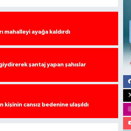
rı mahalleyi ayağa kaldırdı
 giydirerek şantaj yapan şahıslar
 kişinin cansız bedenine ulaşıldı