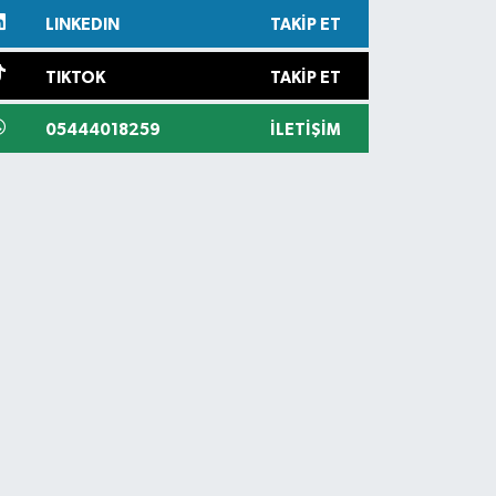
LINKEDIN
TAKIP ET
TIKTOK
TAKIP ET
05444018259
İLETIŞIM