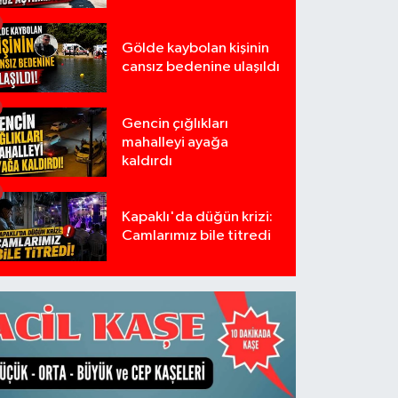
Gölde kaybolan kişinin
cansız bedenine ulaşıldı
Gencin çığlıkları
mahalleyi ayağa
kaldırdı
Kapaklı'da düğün krizi:
Camlarımız bile titredi