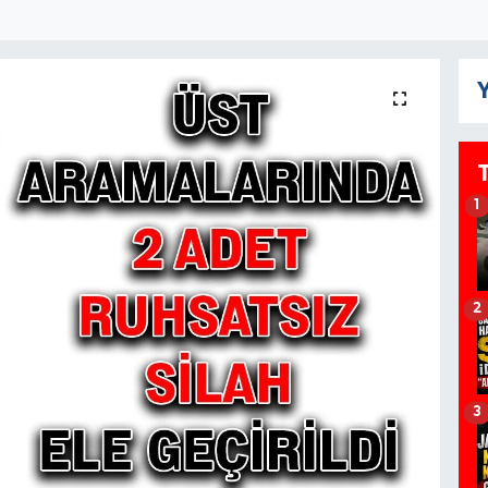
Y
1
2
3