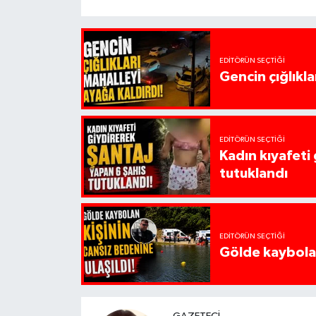
EDITÖRÜN SEÇTIĞI
Gencin çığlıkla
EDITÖRÜN SEÇTIĞI
Kadın kıyafeti
tutuklandı
EDITÖRÜN SEÇTIĞI
Gölde kaybolan