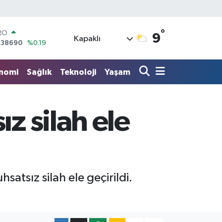
RO
,38690
%0.19
°
9
ERLİN
Kapaklı
,60380
%0.18
ALTIN
62,09000
%0.19
nomi
Sağlık
Teknoloji
Yaşam
ST100
.598,00
%0
TCOIN
.591,74
%-1.82
z silah ele
LAR
,43620
%0.02
satsız silah ele geçirildi.