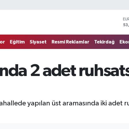
EU
53
ST
61
G.
68
or
Eğitim
Siyaset
Resmi Reklamlar
Tekirdağ
Eko
Bİ
14
BI
79
nda 2 adet ruhsatsı
DO
45
ahallede yapılan üst aramasında iki adet ruh