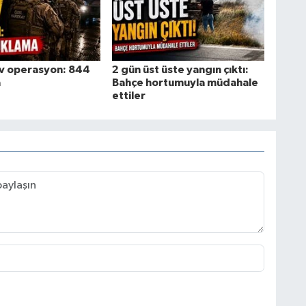
ev operasyon: 844
2 gün üst üste yangın çıktı:
a
Bahçe hortumuyla müdahale
ettiler