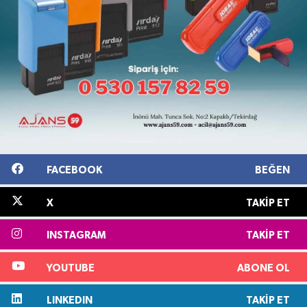
FACEBOOK
BEĞEN
X
TAKIP ET
INSTAGRAM
TAKIP ET
YOUTUBE
ABONE OL
LINKEDIN
TAKIP ET