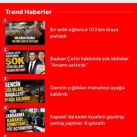
Trend Haberler
1
Bir anlık eğlence 103 bin liraya
patladı
2
Başkan Çetin hakkında şok iddialar:
“Arsamı sattırdı”
3
Gencin çığlıkları mahalleyi ayağa
kaldırdı
4
Kapaklı’da kadın kıyafeti giydirip
şantaj yaptılar: 6 gözaltı