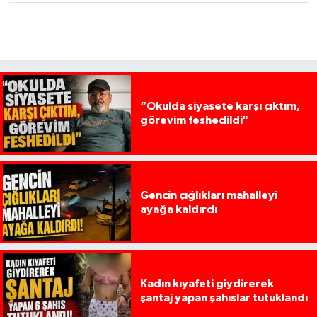
“Okulda siyasete karşı çıktım,
görevim feshedildi"
Gencin çığlıkları mahalleyi
ayağa kaldırdı
Kadın kıyafeti giydirerek
şantaj yapan şahıslar tutuklandı