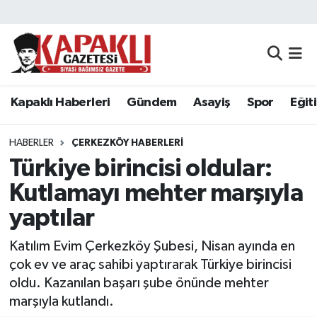
Kapaklı Haberleri
Tekirdağ Nöbetçi Eczaneler
Gündem
Tekirdağ Hava Durumu
Kapaklı Haberleri
Gündem
Asayiş
Spor
Eğit
Asayiş
Tekirdağ Namaz Vakitleri
HABERLER
ÇERKEZKÖY HABERLERI
Spor
Tekirdağ Trafik Yoğunluk Haritası
Türkiye birincisi oldular:
Kutlamayı mehter marşıyla
Eğitim
Süper Lig Puan Durumu ve Fikstür
yaptılar
Siyaset
Tüm Manşetler
Katılım Evim Çerkezköy Şubesi, Nisan ayında en
çok ev ve araç sahibi yaptırarak Türkiye birincisi
Resmi Reklamlar
Son Dakika Haberleri
oldu. Kazanılan başarı şube önünde mehter
marşıyla kutlandı.
Tekirdağ
Haber Arşivi