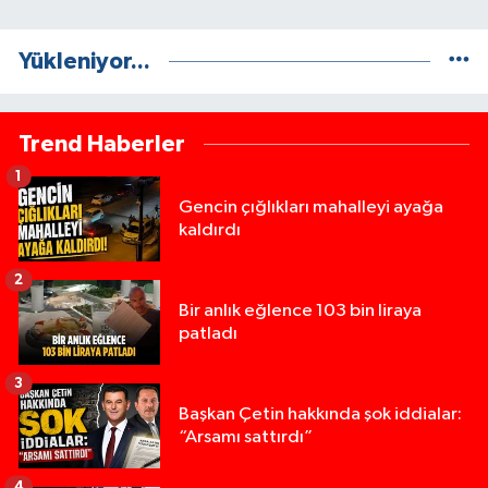
Yükleniyor...
Trend Haberler
1
Gencin çığlıkları mahalleyi ayağa
kaldırdı
2
Bir anlık eğlence 103 bin liraya
patladı
3
Başkan Çetin hakkında şok iddialar:
“Arsamı sattırdı”
4