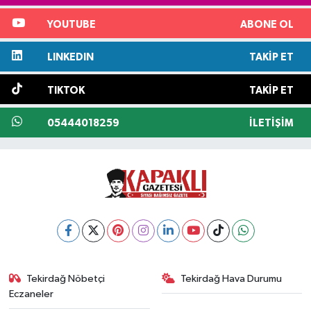
YOUTUBE
ABONE OL
LINKEDIN
TAKIP ET
TIKTOK
TAKIP ET
05444018259
İLETIŞIM
Tekirdağ Nöbetçi
Tekirdağ Hava Durumu
Eczaneler