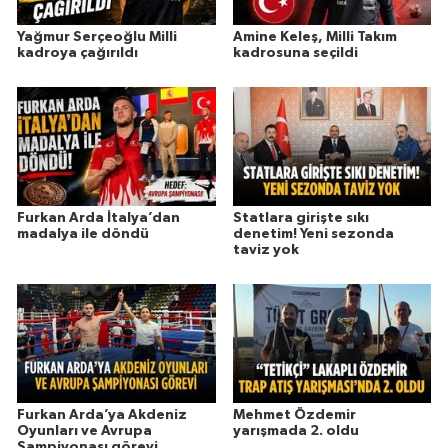
Yağmur Serçeoğlu Milli
Amine Keleş, Milli Takım
kadroya çağırıldı
kadrosuna seçildi
Furkan Arda İtalya’dan
Statlara girişte sıkı
madalya ile döndü
denetim! Yeni sezonda
taviz yok
Furkan Arda’ya Akdeniz
Mehmet Özdemir
Oyunları ve Avrupa
yarışmada 2. oldu
Şampiyonası görevi