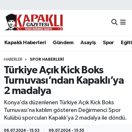
Kapaklı Haberleri
Tekirdağ Nöbetçi Eczaneler
Gündem
Tekirdağ Hava Durumu
Kapaklı Haberleri
Gündem
Asayiş
Spor
Eğit
Asayiş
Tekirdağ Namaz Vakitleri
HABERLER
SPOR HABERLERI
Spor
Tekirdağ Trafik Yoğunluk Haritası
Türkiye Açık Kick Boks
Turnuvası’ndan Kapaklı’ya
Eğitim
Süper Lig Puan Durumu ve Fikstür
2 madalya
Siyaset
Tüm Manşetler
Konya’da düzenlenen Türkiye Açık Kick Boks
Turnuvası’na katılım gösteren Değirmenci Spor
Resmi Reklamlar
Son Dakika Haberleri
Kulübü sporcuları Kapaklı’ya 2 madalya ile döndü.
Tekirdağ
Haber Arşivi
06.07.2024 - 15:53
06.07.2024 - 15:55