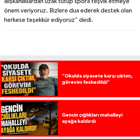
alışkanlıklardan uzak tutup spora teşvik etmeye
önem veriyoruz. Bizlere dua ederek destek olan
herkese teşekkür ediyoruz” dedi.
“Okulda siyasete karşı çıktım,
görevim feshedildi"
Gencin çığlıkları mahalleyi
ayağa kaldırdı