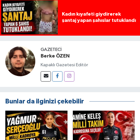
Kadın kıyafeti giydirerek
şantaj yapan şahıslar tutuklandı
GAZETECI
Berke ÖZEN
Kapaklı Gazetesi Editör
Bunlar da ilginizi çekebilir