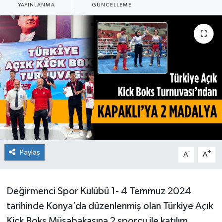
YAYINLANMA
GÜNCELLEME
Ekonomi
Sağlık
Teknoloji
Yaşam
Paylaş
-
+
A
A
Değirmenci Spor Kulübü 1- 4 Temmuz 2024
tarihinde Konya’da düzenlenmiş olan Türkiye Açık
Kick Boks Müsabakasına 2 sporcu ile katılım