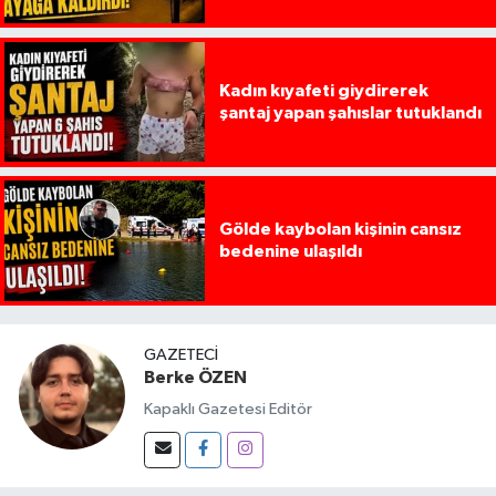
Kadın kıyafeti giydirerek
şantaj yapan şahıslar tutuklandı
Gölde kaybolan kişinin cansız
bedenine ulaşıldı
GAZETECI
Berke ÖZEN
Kapaklı Gazetesi Editör