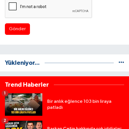
Gönder
Yükleniyor...
Trend Haberler
1
Bir anlık eğlence 103 bin liraya
patladı
2
Başkan Çetin hakkında şok iddialar: