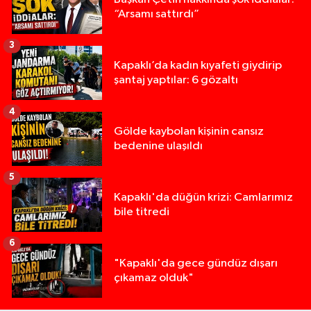
“Arsamı sattırdı”
3
Kapaklı’da kadın kıyafeti giydirip
şantaj yaptılar: 6 gözaltı
4
Gölde kaybolan kişinin cansız
bedenine ulaşıldı
5
Kapaklı'da düğün krizi: Camlarımız
bile titredi
6
"Kapaklı'da gece gündüz dışarı
çıkamaz olduk"