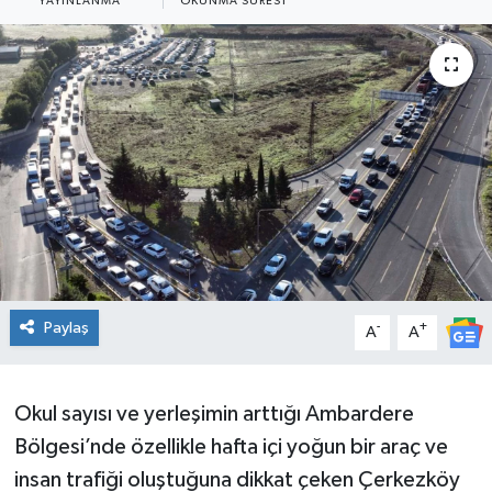
YAYINLANMA
OKUNMA SÜRESI
Ekonomi
Sağlık
Teknoloji
Yaşam
Paylaş
-
+
A
A
Okul sayısı ve yerleşimin arttığı Ambardere
Bölgesi’nde özellikle hafta içi yoğun bir araç ve
insan trafiği oluştuğuna dikkat çeken Çerkezköy