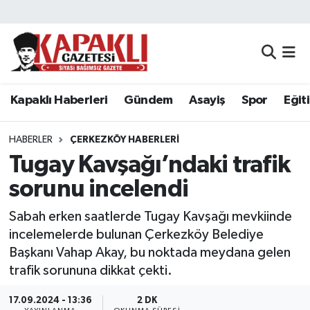
Kapaklı Haberleri
Tekirdağ Nöbetçi Eczaneler
Gündem
Tekirdağ Hava Durumu
Kapaklı Haberleri
Gündem
Asayiş
Spor
Eğit
Asayiş
Tekirdağ Namaz Vakitleri
HABERLER
ÇERKEZKÖY HABERLERI
Spor
Tekirdağ Trafik Yoğunluk Haritası
Tugay Kavşağı’ndaki trafik
sorunu incelendi
Eğitim
Süper Lig Puan Durumu ve Fikstür
Sabah erken saatlerde Tugay Kavşağı mevkiinde
Siyaset
Tüm Manşetler
incelemelerde bulunan Çerkezköy Belediye
Başkanı Vahap Akay, bu noktada meydana gelen
Resmi Reklamlar
Son Dakika Haberleri
trafik sorununa dikkat çekti.
Tekirdağ
Haber Arşivi
17.09.2024 - 13:36
2 DK