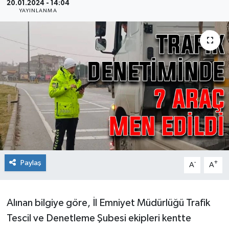
20.01.2024 - 14:04
YAYINLANMA
Ekonomi
Sağlık
Teknoloji
Yaşam
Paylaş
-
+
A
A
Alınan bilgiye göre, İl Emniyet Müdürlüğü Trafik
Tescil ve Denetleme Şubesi ekipleri kentte