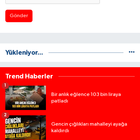
Gönder
Yükleniyor...
Trend Haberler
1
Bir anlık eğlence 103 bin liraya
patladı
2
Gencin çığlıkları mahalleyi ayağa
kaldırdı