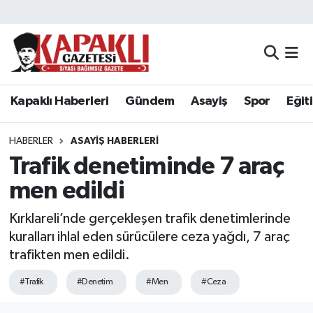
Kapaklı Haberleri
Tekirdağ Nöbetçi Eczaneler
Gündem
Tekirdağ Hava Durumu
Kapaklı Haberleri
Gündem
Asayiş
Spor
Eğit
Asayiş
Tekirdağ Namaz Vakitleri
HABERLER
ASAYIŞ HABERLERI
Spor
Tekirdağ Trafik Yoğunluk Haritası
Trafik denetiminde 7 araç
men edildi
Eğitim
Süper Lig Puan Durumu ve Fikstür
Kırklareli’nde gerçekleşen trafik denetimlerinde
Siyaset
Tüm Manşetler
kuralları ihlal eden sürücülere ceza yağdı, 7 araç
trafikten men edildi.
Resmi Reklamlar
Son Dakika Haberleri
#Trafik
#Denetim
#Men
#Ceza
Tekirdağ
Haber Arşivi