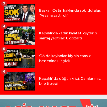
3
Başkan Çetin hakkında şok iddialar:
“Arsamı sattırdı”
4
Kapaklı’da kadın kıyafeti giydirip
şantaj yaptılar: 6 gözaltı
5
Gölde kaybolan kişinin cansız
bedenine ulaşıldı
6
Kapaklı'da düğün krizi: Camlarımız
bile titredi