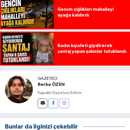
Gencin çığlıkları mahalleyi
ayağa kaldırdı
Kadın kıyafeti giydirerek
şantaj yapan şahıslar tutuklandı
GAZETECI
Berke ÖZEN
Kapaklı Gazetesi Editör
Bunlar da ilginizi çekebilir