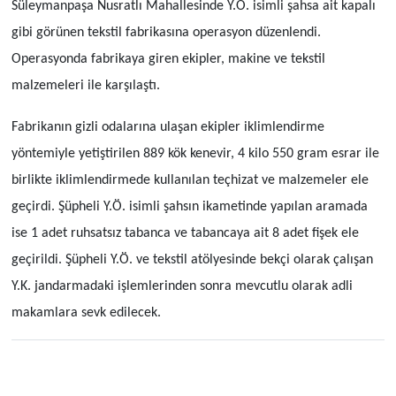
Süleymanpaşa Nusratlı Mahallesinde Y.Ö. isimli şahsa ait kapalı
gibi görünen tekstil fabrikasına operasyon düzenlendi.
Operasyonda fabrikaya giren ekipler, makine ve tekstil
malzemeleri ile karşılaştı.
Fabrikanın gizli odalarına ulaşan ekipler iklimlendirme
yöntemiyle yetiştirilen 889 kök kenevir, 4 kilo 550 gram esrar ile
birlikte iklimlendirmede kullanılan teçhizat ve malzemeler ele
geçirdi. Şüpheli Y.Ö. isimli şahsın ikametinde yapılan aramada
ise 1 adet ruhsatsız tabanca ve tabancaya ait 8 adet fişek ele
geçirildi. Şüpheli Y.Ö. ve tekstil atölyesinde bekçi olarak çalışan
Y.K. jandarmadaki işlemlerinden sonra mevcutlu olarak adli
makamlara sevk edilecek.