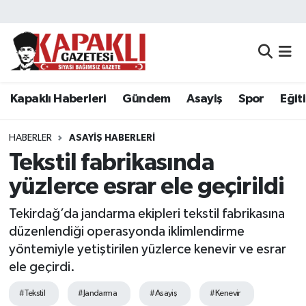
Kapaklı Haberleri
Tekirdağ Nöbetçi Eczaneler
Gündem
Tekirdağ Hava Durumu
Kapaklı Haberleri
Gündem
Asayiş
Spor
Eğit
Asayiş
Tekirdağ Namaz Vakitleri
HABERLER
ASAYIŞ HABERLERI
Spor
Tekirdağ Trafik Yoğunluk Haritası
Tekstil fabrikasında
yüzlerce esrar ele geçirildi
Eğitim
Süper Lig Puan Durumu ve Fikstür
Tekirdağ’da jandarma ekipleri tekstil fabrikasına
Siyaset
Tüm Manşetler
düzenlendiği operasyonda iklimlendirme
yöntemiyle yetiştirilen yüzlerce kenevir ve esrar
Resmi Reklamlar
Son Dakika Haberleri
ele geçirdi.
#Tekstil
#Jandarma
#Asayiş
#Kenevir
Tekirdağ
Haber Arşivi