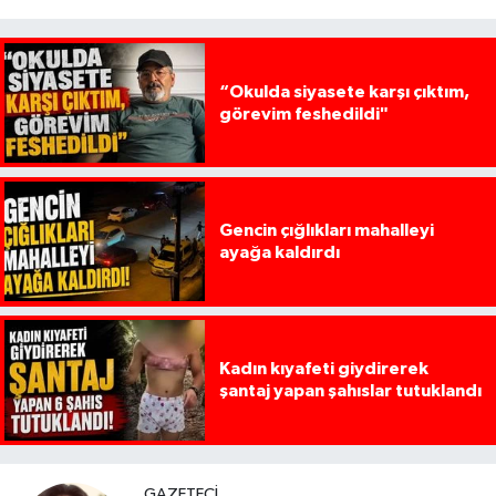
“Okulda siyasete karşı çıktım,
görevim feshedildi"
Gencin çığlıkları mahalleyi
ayağa kaldırdı
Kadın kıyafeti giydirerek
şantaj yapan şahıslar tutuklandı
GAZETECI