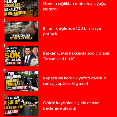
Gencin çığlıkları mahalleyi ayağa
kaldırdı
2
Bir anlık eğlence 103 bin liraya
patladı
3
Başkan Çetin hakkında şok iddialar:
“Arsamı sattırdı”
4
Kapaklı’da kadın kıyafeti giydirip
şantaj yaptılar: 6 gözaltı
5
Gölde kaybolan kişinin cansız
bedenine ulaşıldı