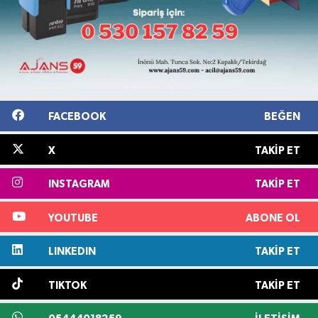
FACEBOOK
BEĞEN
X
TAKIP ET
INSTAGRAM
TAKIP ET
YOUTUBE
ABONE OL
LINKEDIN
TAKIP ET
TIKTOK
TAKIP ET