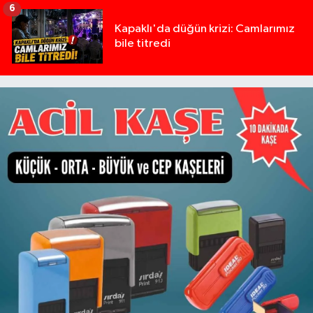
6
Kapaklı'da düğün krizi: Camlarımız
bile titredi