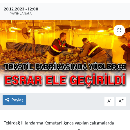
28.12.2023 - 12:08
Ekonomi
YAYINLANMA
Sağlık
Teknoloji
Yaşam
Paylaş
-
+
A
A
Tekirdağ İl Jandarma Komutanlığınca yapılan çalışmalarda