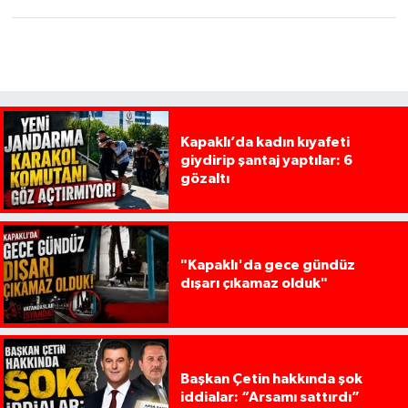
Kapaklı’da kadın kıyafeti
giydirip şantaj yaptılar: 6
gözaltı
"Kapaklı'da gece gündüz
dışarı çıkamaz olduk"
Başkan Çetin hakkında şok
iddialar: “Arsamı sattırdı”