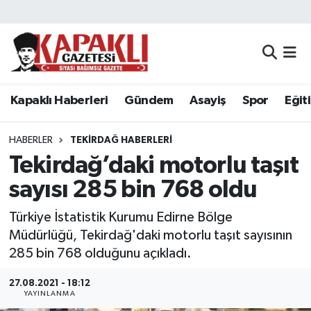
Kapaklı Haberleri
Tekirdağ Nöbetçi Eczaneler
Gündem
Tekirdağ Hava Durumu
Kapaklı Haberleri
Gündem
Asayiş
Spor
Eğit
Asayiş
Tekirdağ Namaz Vakitleri
HABERLER
TEKIRDAĞ HABERLERI
Spor
Tekirdağ Trafik Yoğunluk Haritası
Tekirdağ’daki motorlu taşıt
sayısı 285 bin 768 oldu
Eğitim
Süper Lig Puan Durumu ve Fikstür
Türkiye İstatistik Kurumu Edirne Bölge
Siyaset
Tüm Manşetler
Müdürlüğü, Tekirdağ'daki motorlu taşıt sayısının
285 bin 768 olduğunu açıkladı.
Resmi Reklamlar
Son Dakika Haberleri
27.08.2021 - 18:12
YAYINLANMA
Tekirdağ
Haber Arşivi