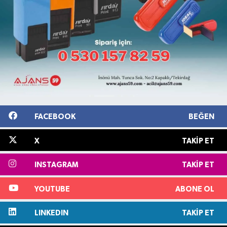
FACEBOOK
BEĞEN
X
TAKIP ET
INSTAGRAM
TAKIP ET
YOUTUBE
ABONE OL
LINKEDIN
TAKIP ET