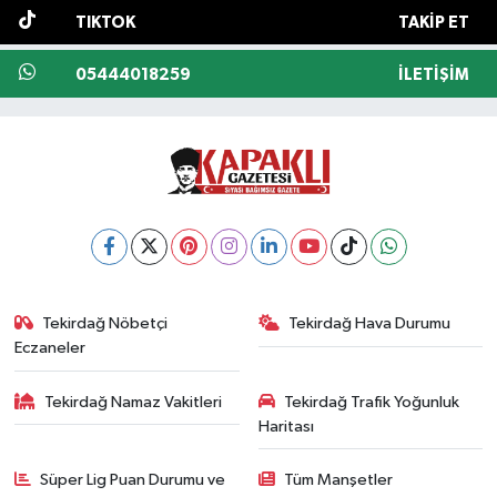
TIKTOK
TAKIP ET
05444018259
İLETIŞIM
Tekirdağ Nöbetçi
Tekirdağ Hava Durumu
Eczaneler
Tekirdağ Namaz Vakitleri
Tekirdağ Trafik Yoğunluk
Haritası
Süper Lig Puan Durumu ve
Tüm Manşetler