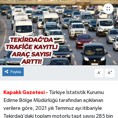
Ekonomi
Sağlık
Teknoloji
Yaşam
Paylaş
-
+
A
A
Kapaklı Gazetesi -
Türkiye İstatistik Kurumu
Edirne Bölge Müdürlüğü tarafından açıklanan
verilere göre, 2021 yılı Temmuz ayı itibariyle
Tekirdağ’daki toplam motorlu taşıt sayısı 285 bin