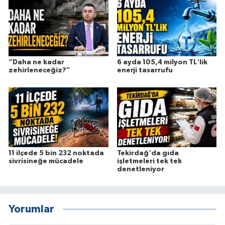
“Daha ne kadar
6 ayda 105,4 milyon TL'lik
zehirleneceğiz?”
enerji tasarrufu
11 ilçede 5 bin 232 noktada
Tekirdağ'da gıda
sivrisineğe mücadele
işletmeleri tek tek
denetleniyor
Yorumlar