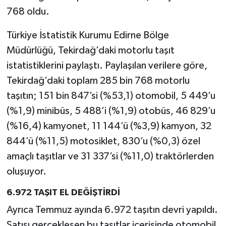
768 oldu.
Türkiye İstatistik Kurumu Edirne Bölge
Müdürlüğü, Tekirdağ’daki motorlu taşıt
istatistiklerini paylaştı. Paylaşılan verilere göre,
Tekirdağ’daki toplam 285 bin 768 motorlu
taşıtın; 151 bin 847’si (%53,1) otomobil, 5 449’u
(%1,9) minibüs, 5 488’i (%1,9) otobüs, 46 829’u
(%16,4) kamyonet, 11 144’ü (%3,9) kamyon, 32
844’ü (%11,5) motosiklet, 830’u (%0,3) özel
amaçlı taşıtlar ve 31 337’si (%11,0) traktörlerden
oluşuyor.
6.972 TAŞIT EL DEĞİŞTİRDİ
Ayrıca Temmuz ayında 6.972 taşıtın devri yapıldı.
Satışı gerçekleşen bu taşıtlar içerisinde otomobil