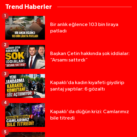
Trend Haberler
1
Bir anlık eğlence 103 bin liraya
patladı
2
Başkan Çetin hakkında şok iddialar:
“Arsamı sattırdı”
3
Kapaklı’da kadın kıyafeti giydirip
şantaj yaptılar: 6 gözaltı
4
Kapaklı'da düğün krizi: Camlarımız
bile titredi
5