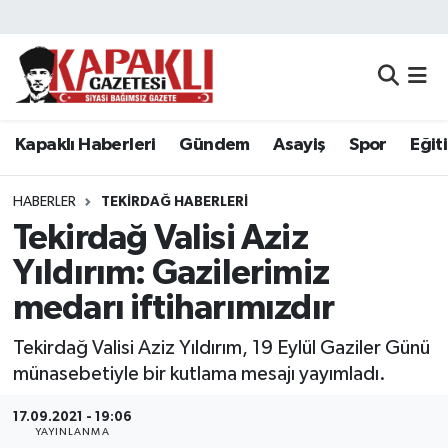
Kapaklı Haberleri
Tekirdağ Nöbetçi Eczaneler
Gündem
Tekirdağ Hava Durumu
Kapaklı Haberleri
Gündem
Asayiş
Spor
Eğit
Asayiş
Tekirdağ Namaz Vakitleri
HABERLER
TEKIRDAĞ HABERLERI
Spor
Tekirdağ Trafik Yoğunluk Haritası
Tekirdağ Valisi Aziz
Yıldırım: Gazilerimiz
Eğitim
Süper Lig Puan Durumu ve Fikstür
medarı iftiharımızdır
Siyaset
Tüm Manşetler
Tekirdağ Valisi Aziz Yıldırım, 19 Eylül Gaziler Günü
münasebetiyle bir kutlama mesajı yayımladı.
Resmi Reklamlar
Son Dakika Haberleri
17.09.2021 - 19:06
Tekirdağ
Haber Arşivi
YAYINLANMA