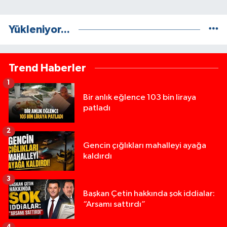
Yükleniyor...
Trend Haberler
1
Bir anlık eğlence 103 bin liraya
patladı
2
Gencin çığlıkları mahalleyi ayağa
kaldırdı
3
Başkan Çetin hakkında şok iddialar:
“Arsamı sattırdı”