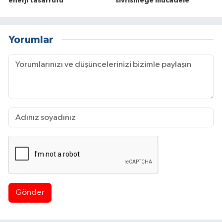
enerji tasarrufu
sivrisineğe mücadele
Yorumlar
Gönder