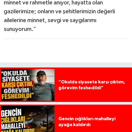
minnet ve rahmetle anıyor, hayatta olan
gazilerimize; onların ve şehitlerimizin değerli
ailelerine minnet, sevgi ve saygılarımı
sunuyorum.”
“Okulda siyasete karşı çıktım,
görevim feshedildi"
Gencin çığlıkları mahalleyi
ayağa kaldırdı