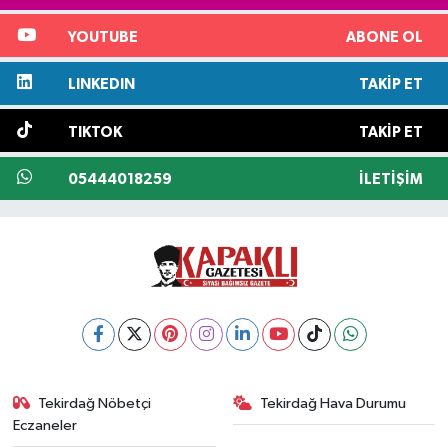
YOUTUBE
ABONE OL
LINKEDIN
TAKIP ET
TIKTOK
TAKIP ET
05444018259
İLETIŞIM
Tekirdağ Nöbetçi
Tekirdağ Hava Durumu
Eczaneler