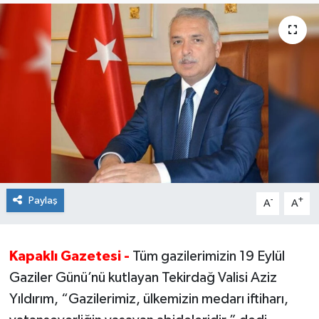
Ekonomi
Sağlık
Teknoloji
Yaşam
Paylaş
-
+
A
A
Kapaklı Gazetesi -
Tüm gazilerimizin 19 Eylül
Gaziler Günü’nü kutlayan Tekirdağ Valisi Aziz
Yıldırım, “Gazilerimiz, ülkemizin medarı iftiharı,