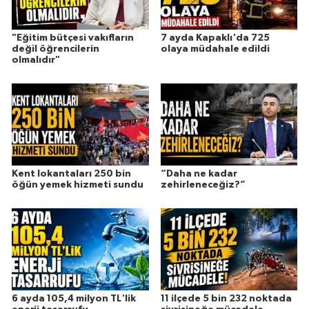
"Eğitim bütçesi vakıfların
7 ayda Kapaklı'da 725
değil öğrencilerin
olaya müdahale edildi
olmalıdır"
Kent lokantaları 250 bin
“Daha ne kadar
öğün yemek hizmeti sundu
zehirleneceğiz?”
6 ayda 105,4 milyon TL'lik
11 ilçede 5 bin 232 noktada