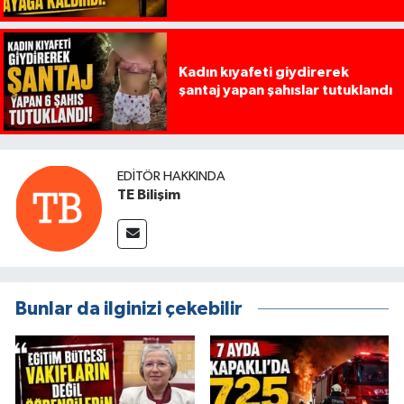
Kadın kıyafeti giydirerek
şantaj yapan şahıslar tutuklandı
EDITÖR HAKKINDA
TE Bilişim
Bunlar da ilginizi çekebilir