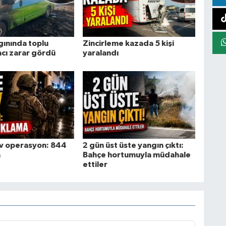
gınında toplu
Zincirleme kazada 5 kişi
acı zarar gördü
yaralandı
ev operasyon: 844
2 gün üst üste yangın çıktı:
a
Bahçe hortumuyla müdahale
ettiler