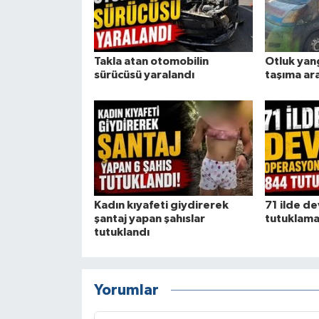
Takla atan otomobilin
Otluk yan
sürücüsü yaralandı
taşıma ar
Kadın kıyafeti giydirerek
71 ilde d
şantaj yapan şahıslar
tutuklam
tutuklandı
Yorumlar