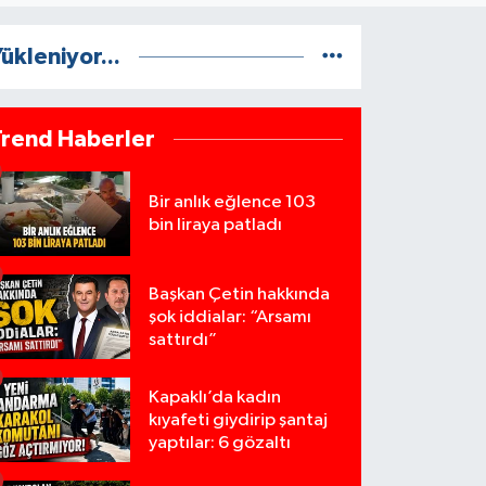
ükleniyor...
Trend Haberler
Bir anlık eğlence 103
bin liraya patladı
Başkan Çetin hakkında
şok iddialar: “Arsamı
sattırdı”
Kapaklı’da kadın
kıyafeti giydirip şantaj
yaptılar: 6 gözaltı