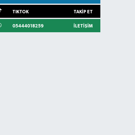
TIKTOK
TAKIP ET
05444018259
İLETIŞIM