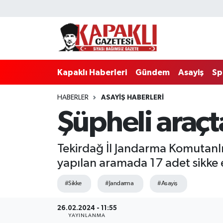
Kapaklı Haberleri
Tekirdağ Nöbetçi Eczaneler
Gündem
Tekirdağ Hava Durumu
Kapaklı Haberleri
Gündem
Asayiş
Sp
Asayiş
Tekirdağ Namaz Vakitleri
HABERLER
ASAYIŞ HABERLERI
Şüpheli araçta
Spor
Tekirdağ Trafik Yoğunluk Haritası
Eğitim
Süper Lig Puan Durumu ve Fikstür
Tekirdağ İl Jandarma Komutanlığ
yapılan aramada 17 adet sikke el
Siyaset
Tüm Manşetler
#Sikke
#Jandarma
#Asayiş
Resmi Reklamlar
Son Dakika Haberleri
26.02.2024 - 11:55
Tekirdağ
Haber Arşivi
YAYINLANMA