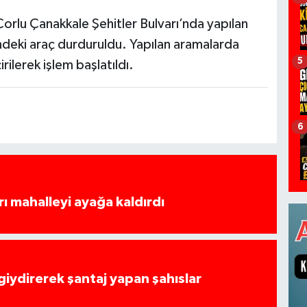
orlu Çanakkale Şehitler Bulvarı’nda yapılan
indeki araç durduruldu. Yapılan aramalarda
5
rilerek işlem başlatıldı.
6
rı mahalleyi ayağa kaldırdı
 giydirerek şantaj yapan şahıslar