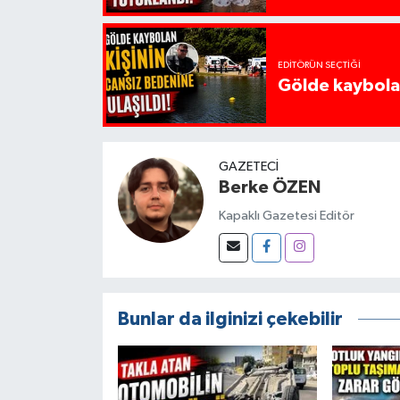
EDITÖRÜN SEÇTIĞI
Gölde kaybolan
GAZETECI
Berke ÖZEN
Kapaklı Gazetesi Editör
Bunlar da ilginizi çekebilir