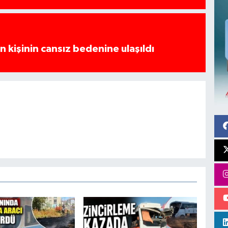
 kişinin cansız bedenine ulaşıldı