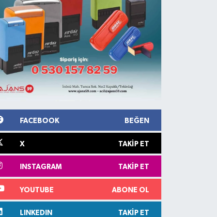
FACEBOOK
BEĞEN
X
TAKIP ET
INSTAGRAM
TAKIP ET
YOUTUBE
ABONE OL
LINKEDIN
TAKIP ET