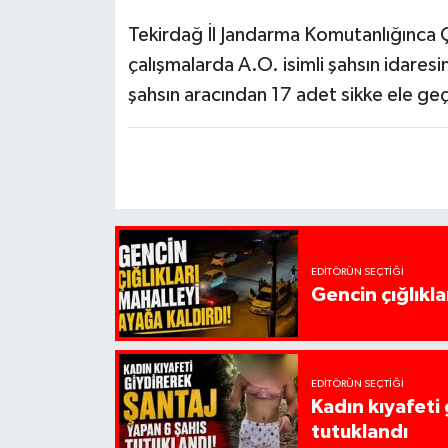
Tekirdağ İl Jandarma Komutanlığınca Ç
çalışmalarda A.O. isimli şahsın idares
şahsın aracından 17 adet sikke ele geçi
EDITÖRÜN SEÇTIĞI
Gencin çığlıkla
EDITÖRÜN SEÇTIĞI
Kadın kıyafeti
tutuklandı