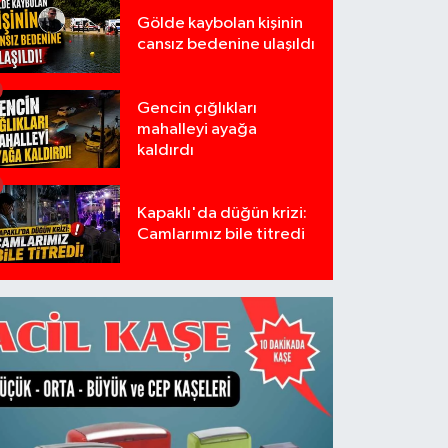
Gölde kaybolan kişinin
cansız bedenine ulaşıldı
Gencin çığlıkları
mahalleyi ayağa
kaldırdı
Kapaklı'da düğün krizi:
Camlarımız bile titredi