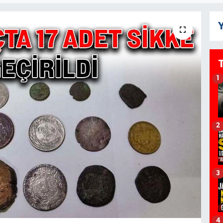
Y
1
2
3
4