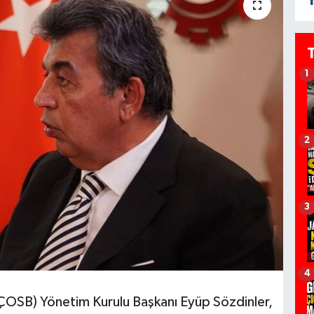
Y
1
2
3
4
ÇOSB) Yönetim Kurulu Başkanı Eyüp Sözdinler,