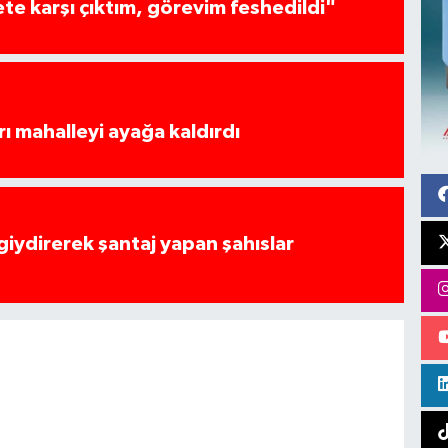
te karşı çıktım, görevim feshedildi"
rı mahalleyi ayağa kaldırdı
 giydirerek şantaj yapan şahıslar