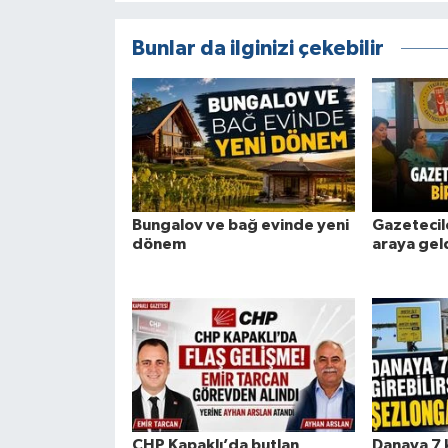
Bunlar da ilginizi çekebilir
Bungalov ve bağ evinde yeni
Gazetecil
dönem
araya gel
CHP Kapaklı’da butlan
Danaya 7 ki