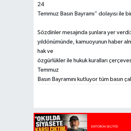
24
Temmuz Basın Bayramı” dolayısı ile bi
Sözdinler mesajında şunlara yer verdi:
yıldönümünde, kamuoyunun haber alma i
hak ve
özgürlükler ile hukuk kuralları çerçe
Temmuz
Basın Bayramını kutluyor tüm basın çal
EDITÖRÜN SEÇTIĞI