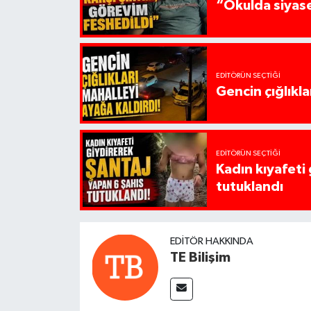
“Okulda siyase
EDITÖRÜN SEÇTIĞI
Gencin çığlıkla
EDITÖRÜN SEÇTIĞI
Kadın kıyafeti
tutuklandı
EDITÖR HAKKINDA
TE Bilişim