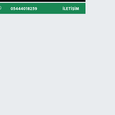
05444018259
İLETIŞIM