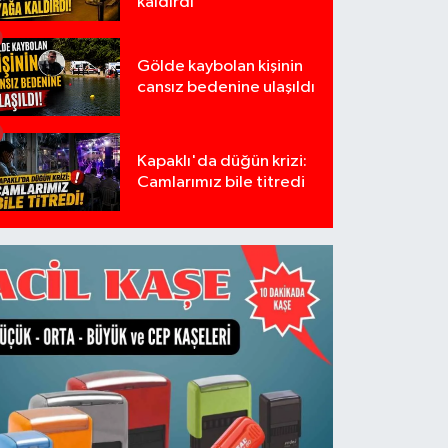
kaldırdı
Gölde kaybolan kişinin
cansız bedenine ulaşıldı
Kapaklı'da düğün krizi:
Camlarımız bile titredi