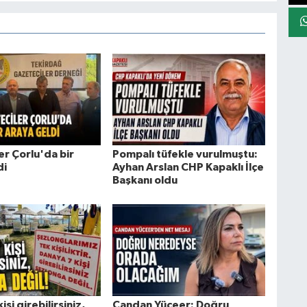
er Çorlu'da bir
Pompalı tüfekle vurulmuştu:
di
Ayhan Arslan CHP Kapaklı İlçe
Başkanı oldu
şi girebilirsiniz,
Candan Yüceer: Doğru