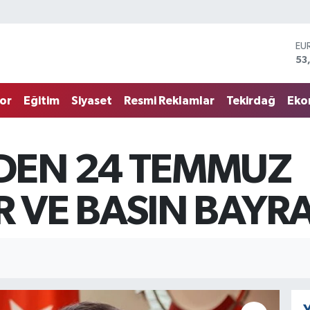
EU
53
ST
61
G.
68
or
Eğitim
Siyaset
Resmi Reklamlar
Tekirdağ
Eko
Bİ
14
BI
79
DEN 24 TEMMUZ
DO
45
 VE BASIN BAYRA