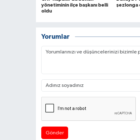
yönetiminin ilçe başkanı belli
şezlonga 
oldu
Yorumlar
Gönder