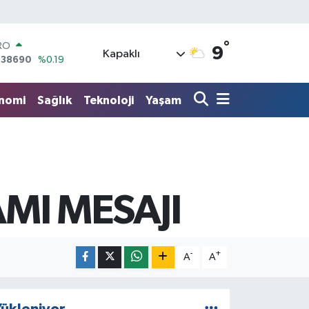
RO
,38690
%0.19
°
9
ERLİN
Kapaklı
,60380
%0.18
ALTIN
62,09000
%0.19
nomi
Sağlık
Teknoloji
Yaşam
ST100
.598,00
%0
TCOIN
.591,74
%-1.82
LAR
,43620
%0.02
MI MESAJI
-
+
A
A