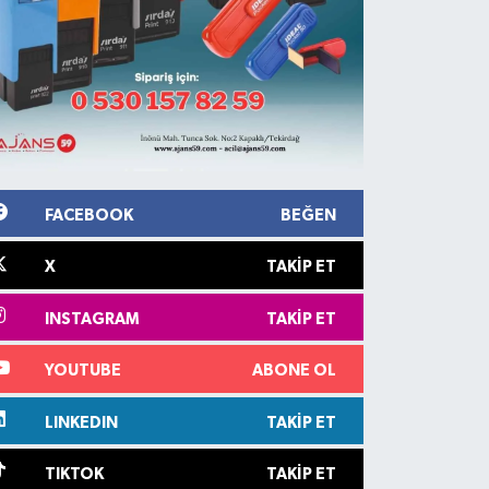
FACEBOOK
BEĞEN
X
TAKIP ET
INSTAGRAM
TAKIP ET
YOUTUBE
ABONE OL
LINKEDIN
TAKIP ET
TIKTOK
TAKIP ET