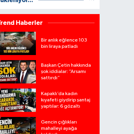
ükleniyor...
Trend Haberler
Bir anlık eğlence 103
bin liraya patladı
Başkan Çetin hakkında
şok iddialar: “Arsamı
sattırdı”
Kapaklı’da kadın
kıyafeti giydirip şantaj
yaptılar: 6 gözaltı
Gencin çığlıkları
mahalleyi ayağa