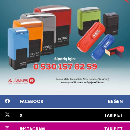
FACEBOOK
BEĞEN
X
TAKIP ET
INSTAGRAM
TAKIP ET