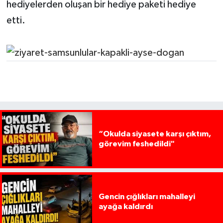
hediyelerden oluşan bir hediye paketi hediye
etti.
“Okulda siyasete karşı çıktım,
görevim feshedildi"
Gencin çığlıkları mahalleyi
ayağa kaldırdı