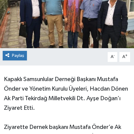
Ekonomi
Sağlık
Teknoloji
Paylaş
-
+
Yaşam
A
A
Kapaklı Samsunlular Derneği Başkanı Mustafa
Önder ve Yönetim Kurulu Üyeleri, Hacdan Dönen
Ak Parti Tekirdağ Milletvekili Dt. Ayşe Doğan’ı
Ziyaret Etti.
Ziyarette Dernek başkanı Mustafa Önder’e Ak