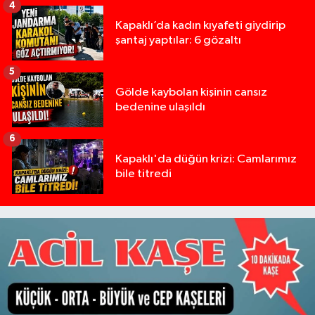
4
Kapaklı’da kadın kıyafeti giydirip
şantaj yaptılar: 6 gözaltı
5
Gölde kaybolan kişinin cansız
bedenine ulaşıldı
6
Kapaklı'da düğün krizi: Camlarımız
bile titredi