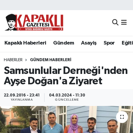
Kapaklı Haberleri
Tekirdağ Nöbetçi Eczaneler
Gündem
Tekirdağ Hava Durumu
Kapaklı Haberleri
Gündem
Asayiş
Spor
Eğit
Asayiş
Tekirdağ Namaz Vakitleri
HABERLER
GÜNDEM HABERLERI
Spor
Tekirdağ Trafik Yoğunluk Haritası
Samsunlular Derneği'nden
Ayşe Doğan'a Ziyaret
Eğitim
Süper Lig Puan Durumu ve Fikstür
22.09.2016 - 23:41
04.03.2024 - 11:30
Siyaset
Tüm Manşetler
YAYINLANMA
GÜNCELLEME
Resmi Reklamlar
Son Dakika Haberleri
Tekirdağ
Haber Arşivi