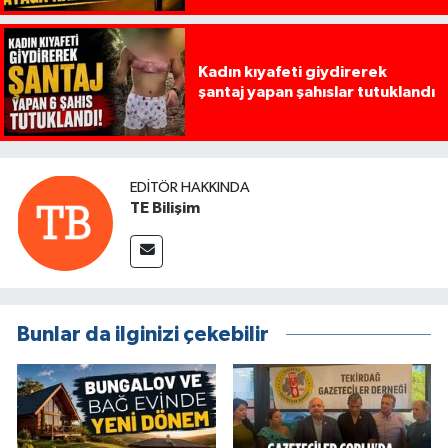
Kadın kıyafeti giydirerek
şantaj yapan şahıslar tutuklandı
EDITÖR HAKKINDA
TE Bilişim
Bunlar da ilginizi çekebilir