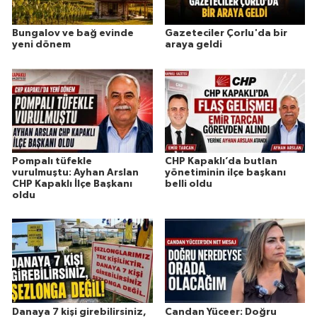
Bungalov ve bağ evinde
Gazeteciler Çorlu'da bir
yeni dönem
araya geldi
Pompalı tüfekle
CHP Kapaklı’da butlan
vurulmuştu: Ayhan Arslan
yönetiminin ilçe başkanı
CHP Kapaklı İlçe Başkanı
belli oldu
oldu
Danaya 7 kişi girebilirsiniz,
Candan Yüceer: Doğru