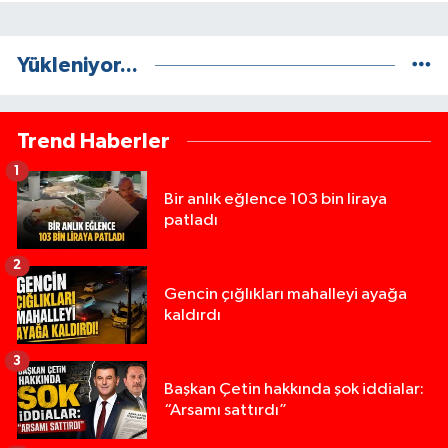
Yükleniyor...
Trend Haberler
1
Bir anlık eğlence 103 bin liraya
patladı
2
Gencin çığlıkları mahalleyi ayağa
kaldırdı
3
Başkan Çetin hakkında şok iddialar:
“Arsamı sattırdı”