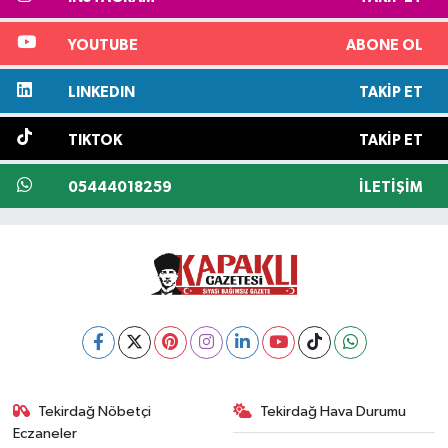
YOUTUBE
ABONE OL
LINKEDIN
TAKIP ET
TIKTOK
TAKIP ET
05444018259
İLETIŞIM
Tekirdağ Nöbetçi
Tekirdağ Hava Durumu
Eczaneler