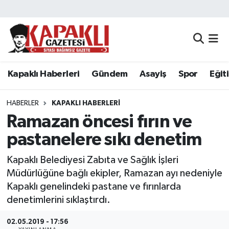
Kapaklı Haberleri
Tekirdağ Nöbetçi Eczaneler
Gündem
Tekirdağ Hava Durumu
Kapaklı Haberleri
Gündem
Asayiş
Spor
Eğit
Asayiş
Tekirdağ Namaz Vakitleri
HABERLER
KAPAKLI HABERLERI
Spor
Tekirdağ Trafik Yoğunluk Haritası
Ramazan öncesi fırın ve
pastanelere sıkı denetim
Eğitim
Süper Lig Puan Durumu ve Fikstür
Kapaklı Belediyesi Zabıta ve Sağlık İşleri
Siyaset
Tüm Manşetler
Müdürlüğüne bağlı ekipler, Ramazan ayı nedeniyle
Kapaklı genelindeki pastane ve fırınlarda
Resmi Reklamlar
Son Dakika Haberleri
denetimlerini sıklaştırdı.
Tekirdağ
Haber Arşivi
02.05.2019 - 17:56