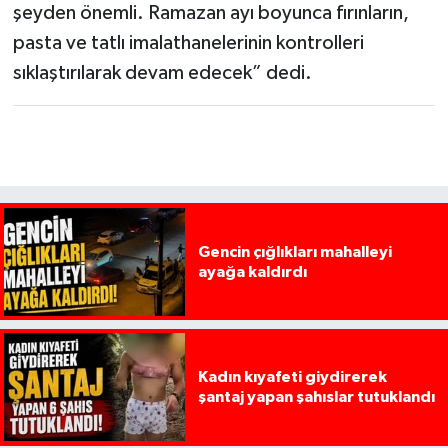
şeyden önemli. Ramazan ayı boyunca fırınların,
pasta ve tatlı imalathanelerinin kontrolleri
sıklaştırılarak devam edecek” dedi.
Gencin çığlıkları mahalleyi
ayağa kaldırdı
Kadın kıyafeti giydirerek
şantaj yapan şahıslar tutuklandı