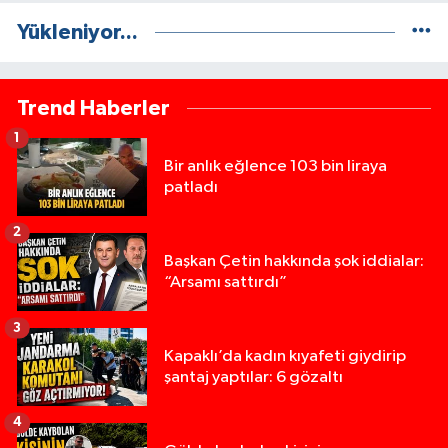
Yükleniyor...
Trend Haberler
1
Bir anlık eğlence 103 bin liraya
patladı
2
Başkan Çetin hakkında şok iddialar:
“Arsamı sattırdı”
3
Kapaklı’da kadın kıyafeti giydirip
şantaj yaptılar: 6 gözaltı
4