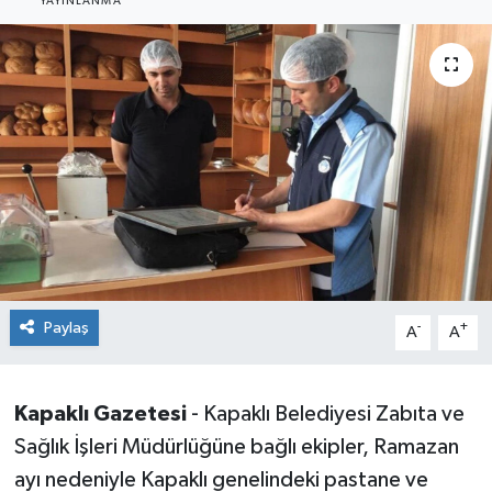
YAYINLANMA
Ekonomi
Sağlık
Teknoloji
Yaşam
Paylaş
-
+
A
A
Kapaklı Gazetesi
- Kapaklı Belediyesi Zabıta ve
Sağlık İşleri Müdürlüğüne bağlı ekipler, Ramazan
ayı nedeniyle Kapaklı genelindeki pastane ve