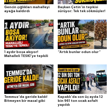
Gencin çığlıkları mahalleyi
Başkan Çetin’in tepkisi
ayağa kaldırdı
sürüyor: Tek tek sökmüşler!
1 aydır boşa akıyor!
“Artık bunlar odun olur”
Mahalleli TESKİ'ye tepkili
Temmuz’da geride kaldı!
Kapaklı'da son üç ayda 12
Bitmeyen bir masal gibi
bin 961 ton sıcak asfalt
yapıldı