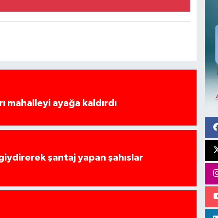
rı mahalleyi ayağa kaldırdı
 giydirerek şantaj yapan şahıslar