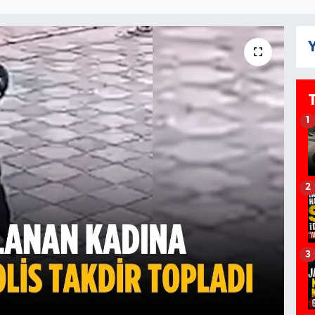
Y
1
2
3