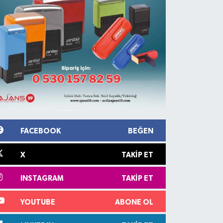
FACEBOOK
BEĞEN
X
TAKIP ET
INSTAGRAM
TAKIP ET
YOUTUBE
ABONE OL