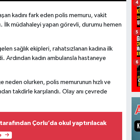
4
laşan kadını fark eden polis memuru, vakit
. İlk müdahaleyi yapan görevli, durumu hemen
5
len sağlık ekipleri, rahatsızlanan kadına ilk
di. Ardından kadın ambulansla hastaneye
6
ğe neden olurken, polis memurunun hızlı ve
ndan takdirle karşılandı. Olay anı çevrede
.
tarafından Çorlu’da okul yaptırılacak
e