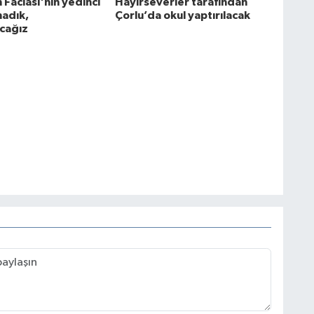
 Faciası'nın yedinci
Hayırseverler tarafından
madık,
Çorlu’da okul yaptırılacak
cağız