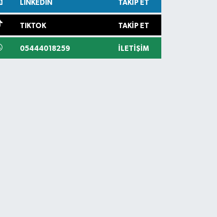
LINKEDIN
TAKIP ET
TIKTOK
TAKIP ET
05444018259
İLETIŞIM