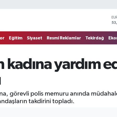
EU
53
ST
61
G.
68
or
Eğitim
Siyaset
Resmi Reklamlar
Tekirdağ
Eko
Bİ
14
BI
79
n kadına yardım ed
DO
45
ı
ına, görevli polis memuru anında müdahale
daşların takdirini topladı.