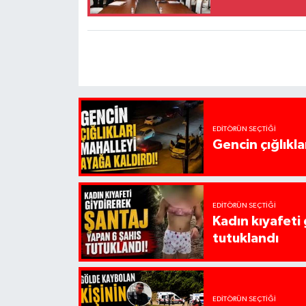
EDITÖRÜN SEÇTIĞI
Gencin çığlıkla
EDITÖRÜN SEÇTIĞI
Kadın kıyafeti
tutuklandı
EDITÖRÜN SEÇTIĞI