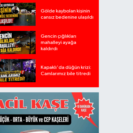
Gölde kaybolan kişinin
cansız bedenine ulaşıldı
Gencin çığlıkları
mahalleyi ayağa
kaldırdı
Kapaklı'da düğün krizi:
Camlarımız bile titredi