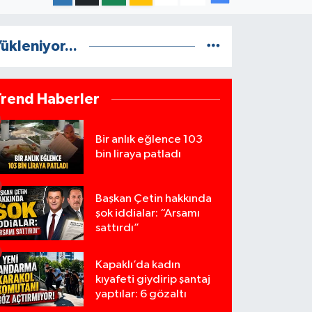
ükleniyor...
Trend Haberler
Bir anlık eğlence 103
bin liraya patladı
Başkan Çetin hakkında
şok iddialar: “Arsamı
sattırdı”
Kapaklı’da kadın
kıyafeti giydirip şantaj
yaptılar: 6 gözaltı