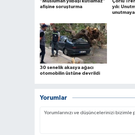
“Müslüman yılbaşı kutlamaz”
Çorlu Tren
afişine soruşturma
yılı: Unut
unutmaya
30 senelik akasya ağacı
otomobilin üstüne devrildi
Yorumlar