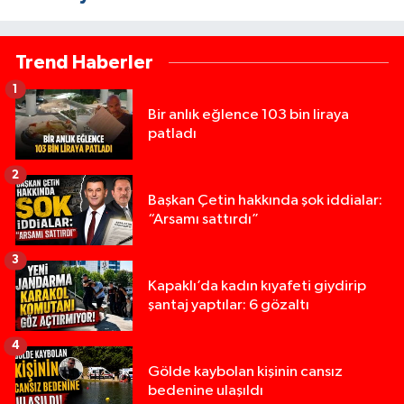
Trend Haberler
1
Bir anlık eğlence 103 bin liraya
patladı
2
Başkan Çetin hakkında şok iddialar:
“Arsamı sattırdı”
3
Kapaklı’da kadın kıyafeti giydirip
şantaj yaptılar: 6 gözaltı
4
Gölde kaybolan kişinin cansız
bedenine ulaşıldı