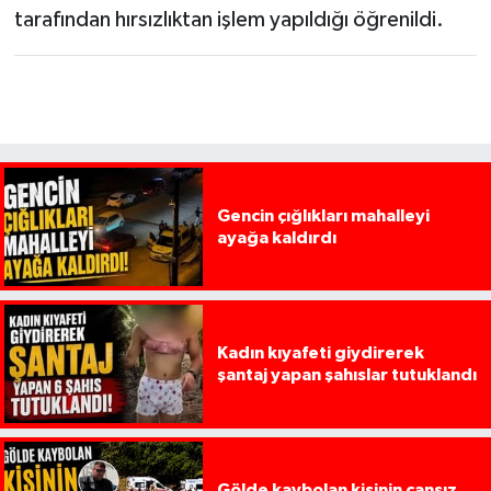
tarafından hırsızlıktan işlem yapıldığı öğrenildi.
Gencin çığlıkları mahalleyi
ayağa kaldırdı
Kadın kıyafeti giydirerek
şantaj yapan şahıslar tutuklandı
Gölde kaybolan kişinin cansız