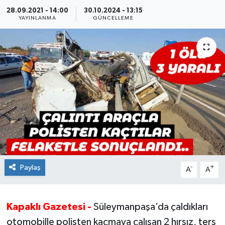
28.09.2021 - 14:00
30.10.2024 - 13:15
Ekonomi
YAYINLANMA
GÜNCELLEME
Sağlık
Teknoloji
Yaşam
Paylaş
-
+
A
A
Kapaklı Gazetesi -
Süleymanpaşa’da çaldıkları
otomobille polisten kaçmaya çalışan 2 hırsız, ters