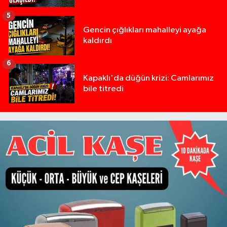
5
Gencin çığlıkları mahalleyi ayağa
kaldırdı
6
Kapaklı'da düğün krizi: Camlarımız
bile titredi