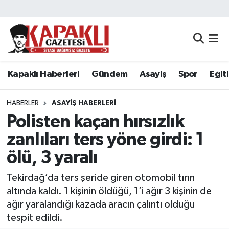
Kapaklı Haberleri
Tekirdağ Nöbetçi Eczaneler
Gündem
Tekirdağ Hava Durumu
Kapaklı Haberleri
Gündem
Asayiş
Spor
Eğit
Asayiş
Tekirdağ Namaz Vakitleri
HABERLER
ASAYIŞ HABERLERI
Spor
Tekirdağ Trafik Yoğunluk Haritası
Polisten kaçan hırsızlık
zanlıları ters yöne girdi: 1
Eğitim
Süper Lig Puan Durumu ve Fikstür
ölü, 3 yaralı
Siyaset
Tüm Manşetler
Tekirdağ’da ters şeride giren otomobil tırın
altında kaldı. 1 kişinin öldüğü, 1’i ağır 3 kişinin de
Resmi Reklamlar
Son Dakika Haberleri
ağır yaralandığı kazada aracın çalıntı olduğu
tespit edildi.
Tekirdağ
Haber Arşivi