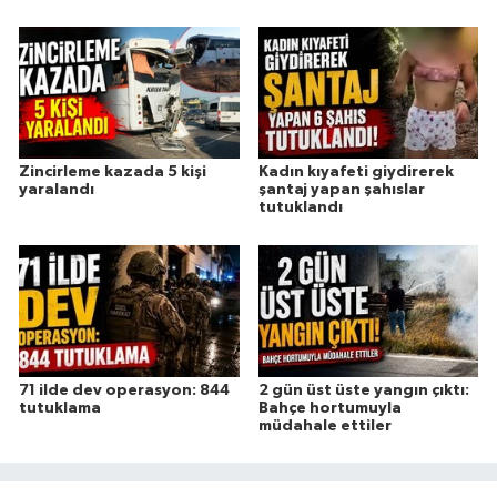
Zincirleme kazada 5 kişi
Kadın kıyafeti giydirerek
yaralandı
şantaj yapan şahıslar
tutuklandı
71 ilde dev operasyon: 844
2 gün üst üste yangın çıktı:
tutuklama
Bahçe hortumuyla
müdahale ettiler