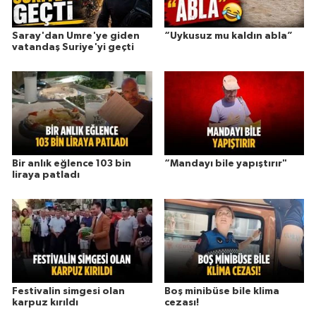
Saray'dan Umre'ye giden
“Uykusuz mu kaldın abla”
vatandaş Suriye'yi geçti
Bir anlık eğlence 103 bin
“Mandayı bile yapıştırır"
liraya patladı
Festivalin simgesi olan
Boş minibüse bile klima
karpuz kırıldı
cezası!