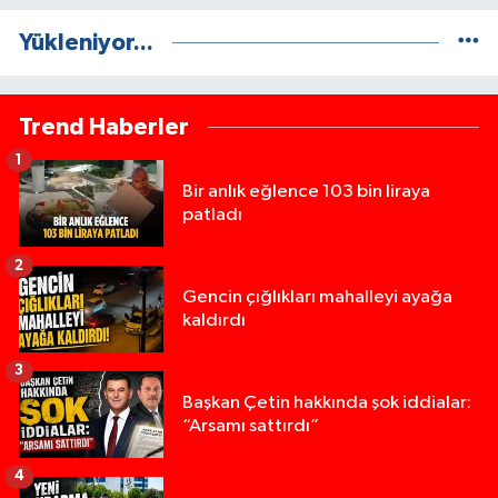
Yükleniyor...
Trend Haberler
1
Bir anlık eğlence 103 bin liraya
patladı
2
Gencin çığlıkları mahalleyi ayağa
kaldırdı
3
Başkan Çetin hakkında şok iddialar:
“Arsamı sattırdı”
4