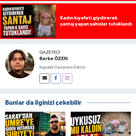
Kadın kıyafeti giydirerek
şantaj yapan şahıslar tutuklandı
GAZETECI
Berke ÖZEN
Kapaklı Gazetesi Editör
Bunlar da ilginizi çekebilir