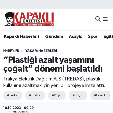
Kapaklı Haberleri
Tekirdağ Nöbetçi Eczaneler
Gündem
Tekirdağ Hava Durumu
Kapaklı Haberleri
Gündem
Asayiş
Spor
Eğit
Asayiş
Tekirdağ Namaz Vakitleri
HABERLER
YAŞAM HABERLERI
Spor
Tekirdağ Trafik Yoğunluk Haritası
“Plastiği azalt yaşamını
çoğalt” dönemi başlatıldı
Eğitim
Süper Lig Puan Durumu ve Fikstür
Trakya Elektrik Dağıtım A.Ş (TREDAŞ), plastik
Siyaset
Tüm Manşetler
kullanımı azaltmak için yeni bir projeye imza attı.
#Plastik
#Tredaş
#Proje
#Doğa
#Çevre Dostu
Resmi Reklamlar
Son Dakika Haberleri
10.10.2023 - 09:29
Tekirdağ
Haber Arşivi
YAYINLANMA