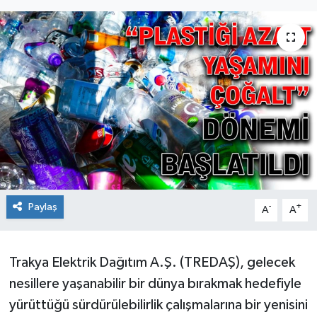
Ekonomi
Sağlık
Teknoloji
Yaşam
Paylaş
-
+
A
A
Trakya Elektrik Dağıtım A.Ş. (TREDAŞ), gelecek
nesillere yaşanabilir bir dünya bırakmak hedefiyle
yürüttüğü sürdürülebilirlik çalışmalarına bir yenisini