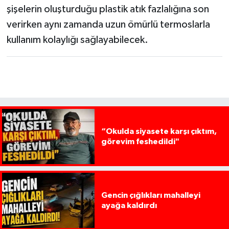
şişelerin oluşturduğu plastik atık fazlalığına son
verirken aynı zamanda uzun ömürlü termoslarla
kullanım kolaylığı sağlayabilecek.
“Okulda siyasete karşı çıktım,
görevim feshedildi"
Gencin çığlıkları mahalleyi
ayağa kaldırdı