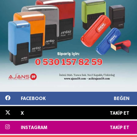
FACEBOOK
BEĞEN
X
TAKIP ET
INSTAGRAM
TAKIP ET