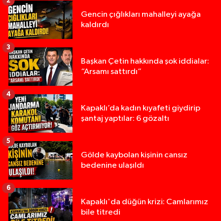
2
Gencin çığlıkları mahalleyi ayağa
kaldırdı
3
Başkan Çetin hakkında şok iddialar:
“Arsamı sattırdı”
4
Kapaklı’da kadın kıyafeti giydirip
şantaj yaptılar: 6 gözaltı
5
Gölde kaybolan kişinin cansız
bedenine ulaşıldı
6
Kapaklı'da düğün krizi: Camlarımız
bile titredi