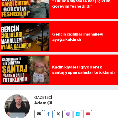
“Okulda siyasete karşı çıktım,
görevim feshedildi"
Gencin çığlıkları mahalleyi
ayağa kaldırdı
Kadın kıyafeti giydirerek
şantaj yapan şahıslar tutuklandı
GAZETECI
Adem Çil