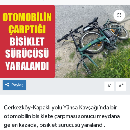
Ekonomi
Sağlık
Teknoloji
Yaşam
Paylaş
-
+
A
A
Çerkezköy-Kapaklı yolu Yünsa Kavşağı’nda bir
otomobilin bisiklete çarpması sonucu meydana
gelen kazada, bisiklet sürücüsü yaralandı.