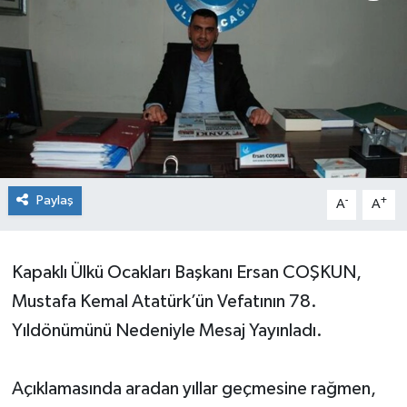
Ekonomi
Sağlık
Teknoloji
Yaşam
Paylaş
-
+
A
A
Kapaklı Ülkü Ocakları Başkanı Ersan COŞKUN,
Mustafa Kemal Atatürk’ün Vefatının 78.
Yıldönümünü Nedeniyle Mesaj Yayınladı.
Açıklamasında aradan yıllar geçmesine rağmen,