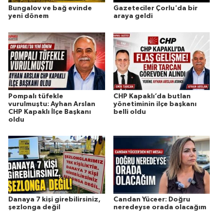
Bungalov ve bağ evinde
Gazeteciler Çorlu'da bir
yeni dönem
araya geldi
Pompalı tüfekle
CHP Kapaklı’da butlan
vurulmuştu: Ayhan Arslan
yönetiminin ilçe başkanı
CHP Kapaklı İlçe Başkanı
belli oldu
oldu
Danaya 7 kişi girebilirsiniz,
Candan Yüceer: Doğru
şezlonga değil
neredeyse orada olacağım