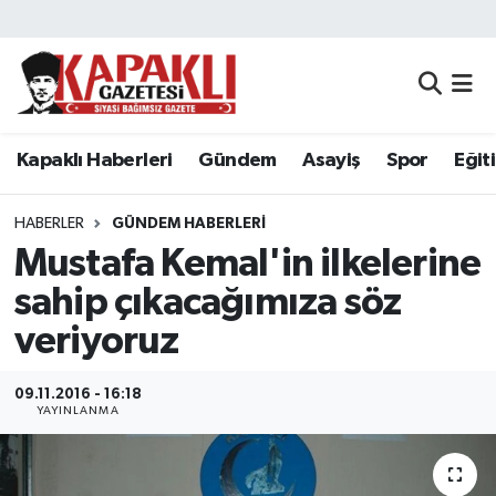
Kapaklı Haberleri
Tekirdağ Nöbetçi Eczaneler
Gündem
Tekirdağ Hava Durumu
Kapaklı Haberleri
Gündem
Asayiş
Spor
Eğit
Asayiş
Tekirdağ Namaz Vakitleri
HABERLER
GÜNDEM HABERLERI
Spor
Tekirdağ Trafik Yoğunluk Haritası
Mustafa Kemal'in ilkelerine
sahip çıkacağımıza söz
Eğitim
Süper Lig Puan Durumu ve Fikstür
veriyoruz
Siyaset
Tüm Manşetler
09.11.2016 - 16:18
YAYINLANMA
Resmi Reklamlar
Son Dakika Haberleri
Tekirdağ
Haber Arşivi