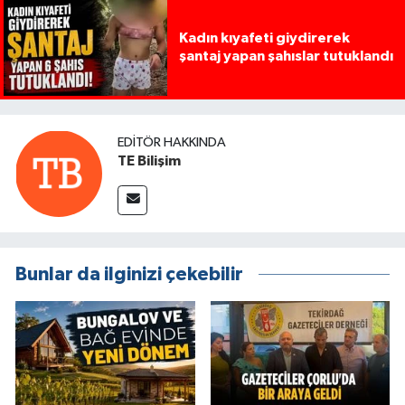
Kadın kıyafeti giydirerek
şantaj yapan şahıslar tutuklandı
EDITÖR HAKKINDA
TE Bilişim
Bunlar da ilginizi çekebilir