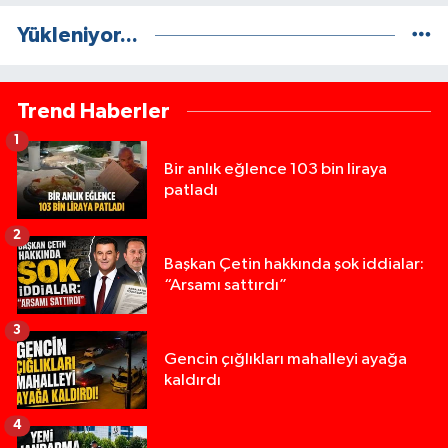
Yükleniyor...
Trend Haberler
1
Bir anlık eğlence 103 bin liraya
patladı
2
Başkan Çetin hakkında şok iddialar:
“Arsamı sattırdı”
3
Gencin çığlıkları mahalleyi ayağa
kaldırdı
4