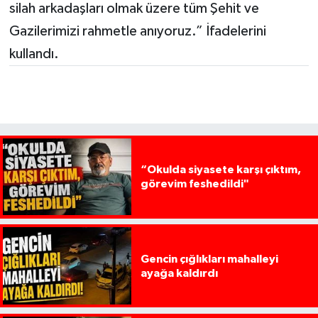
silah arkadaşları olmak üzere tüm Şehit ve
Gazilerimizi rahmetle anıyoruz.” İfadelerini
kullandı.
“Okulda siyasete karşı çıktım,
görevim feshedildi"
Gencin çığlıkları mahalleyi
ayağa kaldırdı