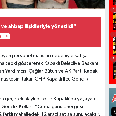
4
ve ahbap ilişkileriyle yönetildi"
5
e
eyen personel maaşları nedeniyle satışa
6
ana tepki göstererek Kapaklı Belediye Başkanı
n Yardımcısı Çağlar Bütün ve AK Parti Kapaklı
maskesini takan CHP Kapaklı İlçe Gençlik
na geçerek alaylı bir dille Kapaklı’da yaşayan
 Gençlik Kolları, “Cuma günü önergesi
arklı mahalledeki 12 arazi satışa sunulacaktır.