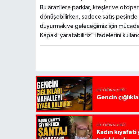
Bu arazilere parklar, kreşler ve otopar
dönüşebilirken, sadece satış peşinde 
duyurmak ve geleceğimiz için mücadele
Kapaklı yaratabiliriz” ifadelerini kullan
EDITÖRÜN SEÇTIĞI
Gencin çığlıkla
EDITÖRÜN SEÇTIĞI
Kadın kıyafeti