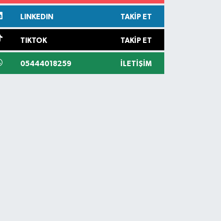
LINKEDIN
TAKIP ET
TIKTOK
TAKIP ET
05444018259
İLETIŞIM