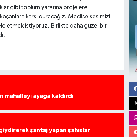
klar gibi toplum yararına projelere
koşanlara karşı duracağız. Meclise sesimizi
 etmek istiyoruz. Birlikte daha güzel bir
dı.
rı mahalleyi ayağa kaldırdı
 giydirerek şantaj yapan şahıslar