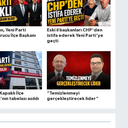
n, Yeni Parti
Eski il başkanları CHP'den
rucu İlçe Başkanı
istifa ederek Yeni Parti'ye
geçti
Kapaklı İlçe
“Temizlenmeyi
'nın tabelası asıldı
gerçekleştirecek lider”