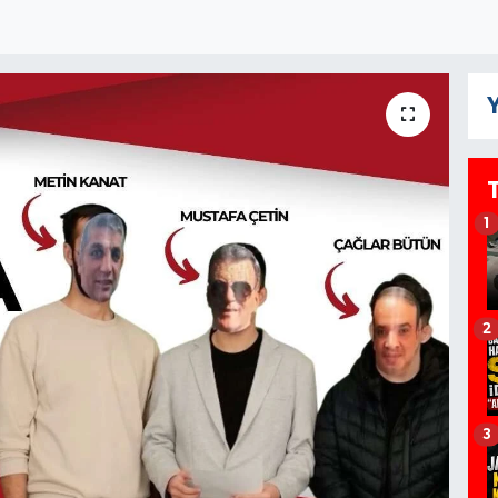
Y
1
2
3