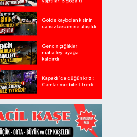
yaptılar: 6 gözaltı
Gölde kaybolan kişinin
cansız bedenine ulaşıldı
Gencin çığlıkları
mahalleyi ayağa
kaldırdı
Kapaklı'da düğün krizi:
Camlarımız bile titredi