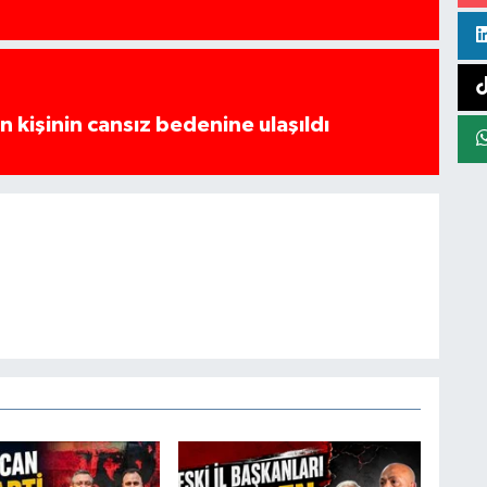
 kişinin cansız bedenine ulaşıldı