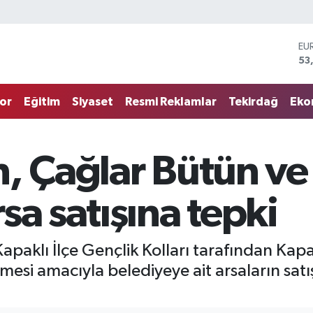
EU
53
ST
61
G.
68
or
Eğitim
Siyaset
Resmi Reklamlar
Tekirdağ
Eko
Bİ
14
BI
79
n, Çağlar Bütün ve
DO
45
sa satışına tepki
apaklı İlçe Gençlik Kolları tarafından Kapa
esi amacıyla belediyeye ait arsaların satı