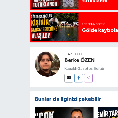
tutuklandı
EDITÖRÜN SEÇTIĞI
Gölde kaybolan
GAZETECI
Berke ÖZEN
Kapaklı Gazetesi Editör
Bunlar da ilginizi çekebilir