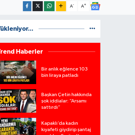
-
+
A
A
ükleniyor...
Trend Haberler
Bir anlık eğlence 103
bin liraya patladı
Başkan Çetin hakkında
şok iddialar: “Arsamı
sattırdı”
Kapaklı’da kadın
kıyafeti giydirip şantaj