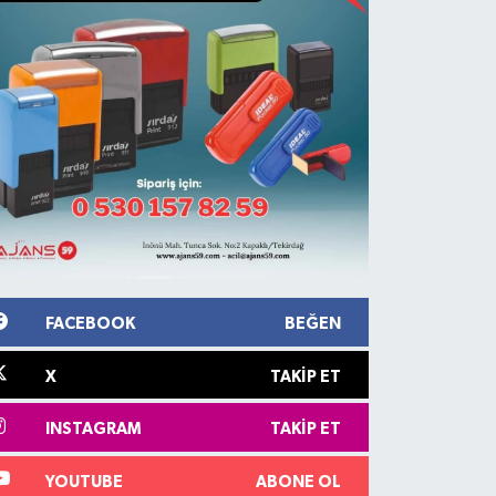
FACEBOOK
BEĞEN
X
TAKIP ET
INSTAGRAM
TAKIP ET
YOUTUBE
ABONE OL