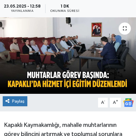
23.05.2025 - 12:58
1 DK
Ekonomi
YAYINLANMA
OKUNMA SÜRESI
Sağlık
Teknoloji
Yaşam
Paylaş
-
+
A
A
Kapaklı Kaymakamlığı, mahalle muhtarlarının
görev bilincini artırmak ve toplumsal sorunlara