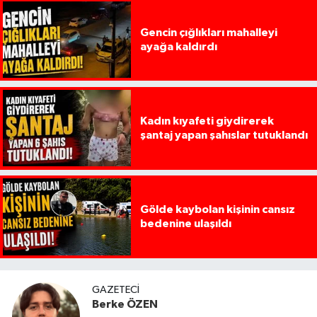
Gencin çığlıkları mahalleyi
ayağa kaldırdı
Kadın kıyafeti giydirerek
şantaj yapan şahıslar tutuklandı
Gölde kaybolan kişinin cansız
bedenine ulaşıldı
GAZETECI
Berke ÖZEN