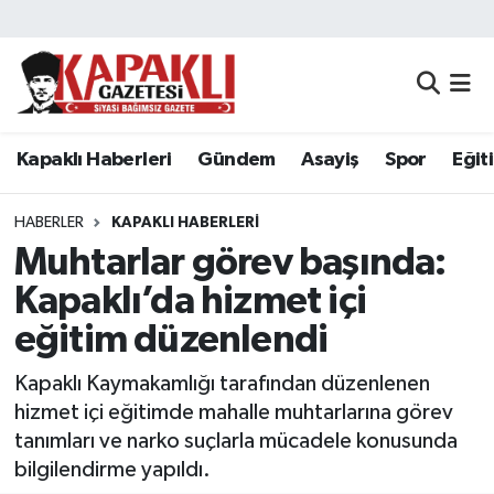
Kapaklı Haberleri
Tekirdağ Nöbetçi Eczaneler
Gündem
Tekirdağ Hava Durumu
Kapaklı Haberleri
Gündem
Asayiş
Spor
Eğit
Asayiş
Tekirdağ Namaz Vakitleri
HABERLER
KAPAKLI HABERLERI
Spor
Tekirdağ Trafik Yoğunluk Haritası
Muhtarlar görev başında:
Kapaklı’da hizmet içi
Eğitim
Süper Lig Puan Durumu ve Fikstür
eğitim düzenlendi
Siyaset
Tüm Manşetler
Kapaklı Kaymakamlığı tarafından düzenlenen
hizmet içi eğitimde mahalle muhtarlarına görev
Resmi Reklamlar
Son Dakika Haberleri
tanımları ve narko suçlarla mücadele konusunda
bilgilendirme yapıldı.
Tekirdağ
Haber Arşivi