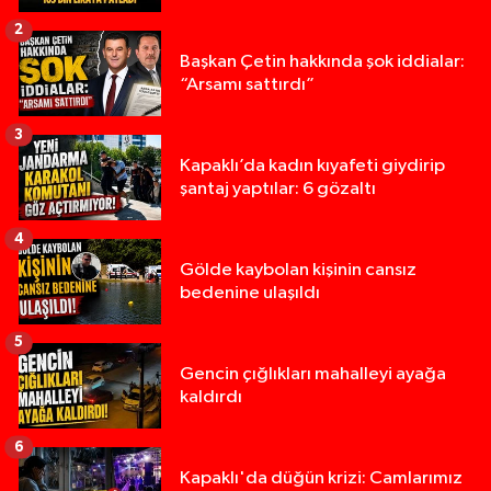
2
Başkan Çetin hakkında şok iddialar:
“Arsamı sattırdı”
3
Kapaklı’da kadın kıyafeti giydirip
şantaj yaptılar: 6 gözaltı
4
Gölde kaybolan kişinin cansız
bedenine ulaşıldı
5
Gencin çığlıkları mahalleyi ayağa
kaldırdı
6
Kapaklı'da düğün krizi: Camlarımız