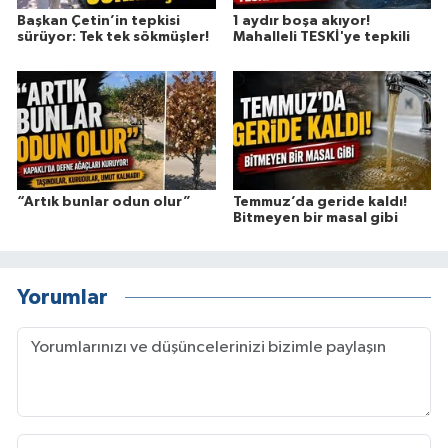
Başkan Çetin’in tepkisi
1 aydır boşa akıyor!
sürüyor: Tek tek sökmüşler!
Mahalleli TESKİ'ye tepkili
“Artık bunlar odun olur”
Temmuz’da geride kaldı!
Bitmeyen bir masal gibi
Yorumlar