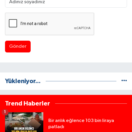
Gönder
Yükleniyor...
Trend Haberler
1
Bir anlık eğlence 103 bin liraya
patladı