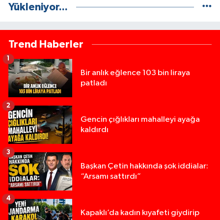
Yükleniyor...
Trend Haberler
1
Bir anlık eğlence 103 bin liraya
patladı
2
Gencin çığlıkları mahalleyi ayağa
kaldırdı
3
Başkan Çetin hakkında şok iddialar:
“Arsamı sattırdı”
4
Kapaklı’da kadın kıyafeti giydirip