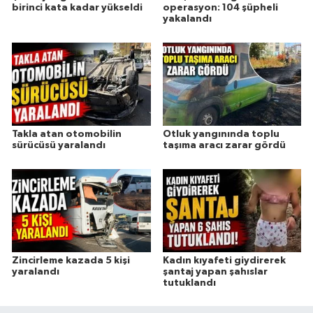
birinci kata kadar yükseldi
operasyon: 104 şüpheli
yakalandı
Takla atan otomobilin
Otluk yangınında toplu
sürücüsü yaralandı
taşıma aracı zarar gördü
Zincirleme kazada 5 kişi
Kadın kıyafeti giydirerek
yaralandı
şantaj yapan şahıslar
tutuklandı