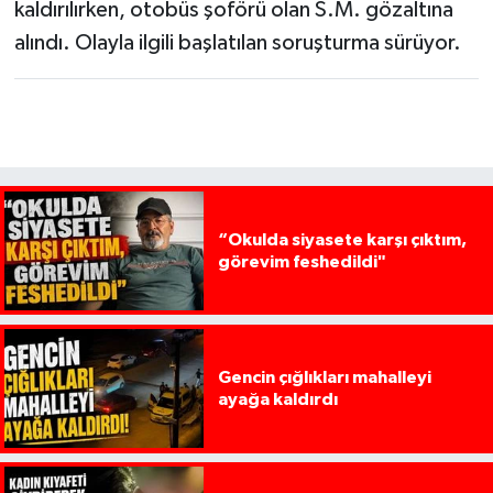
kaldırılırken, otobüs şoförü olan S.M. gözaltına
alındı. Olayla ilgili başlatılan soruşturma sürüyor.
“Okulda siyasete karşı çıktım,
görevim feshedildi"
Gencin çığlıkları mahalleyi
ayağa kaldırdı