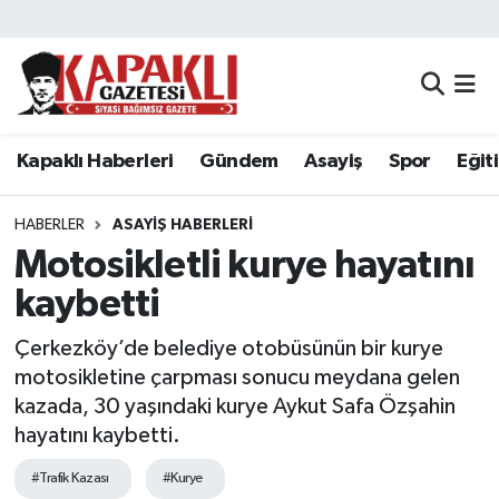
Kapaklı Haberleri
Tekirdağ Nöbetçi Eczaneler
Gündem
Tekirdağ Hava Durumu
Kapaklı Haberleri
Gündem
Asayiş
Spor
Eğit
Asayiş
Tekirdağ Namaz Vakitleri
HABERLER
ASAYIŞ HABERLERI
Spor
Tekirdağ Trafik Yoğunluk Haritası
Motosikletli kurye hayatını
kaybetti
Eğitim
Süper Lig Puan Durumu ve Fikstür
Çerkezköy’de belediye otobüsünün bir kurye
Siyaset
Tüm Manşetler
motosikletine çarpması sonucu meydana gelen
kazada, 30 yaşındaki kurye Aykut Safa Özşahin
Resmi Reklamlar
Son Dakika Haberleri
hayatını kaybetti.
#Trafik Kazası
#Kurye
Tekirdağ
Haber Arşivi