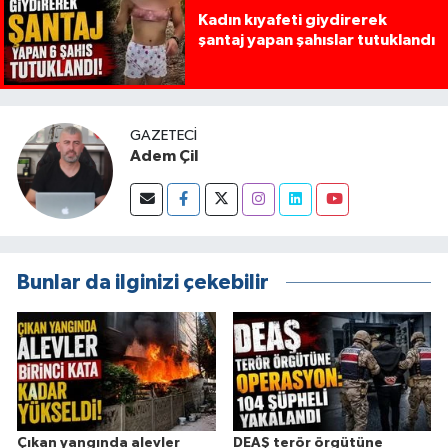
Kadın kıyafeti giydirerek
şantaj yapan şahıslar tutuklandı
GAZETECI
Adem Çil
Bunlar da ilginizi çekebilir
Çıkan yangında alevler
DEAŞ terör örgütüne