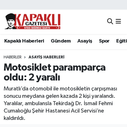
Kapaklı Haberleri
Tekirdağ Nöbetçi Eczaneler
Gündem
Tekirdağ Hava Durumu
Kapaklı Haberleri
Gündem
Asayiş
Spor
Eğit
Asayiş
Tekirdağ Namaz Vakitleri
HABERLER
ASAYIŞ HABERLERI
Spor
Tekirdağ Trafik Yoğunluk Haritası
Motosiklet paramparça
oldu: 2 yaralı
Eğitim
Süper Lig Puan Durumu ve Fikstür
Muratlı’da otomobil ile motosikletin çarpışması
Siyaset
Tüm Manşetler
sonucu meydana gelen kazada 2 kişi yaralandı.
Yaralılar, ambulansla Tekirdağ Dr. İsmail Fehmi
Resmi Reklamlar
Son Dakika Haberleri
Cumalıoğlu Şehir Hastanesi Acil Servisi’ne
kaldırıldı.
Tekirdağ
Haber Arşivi