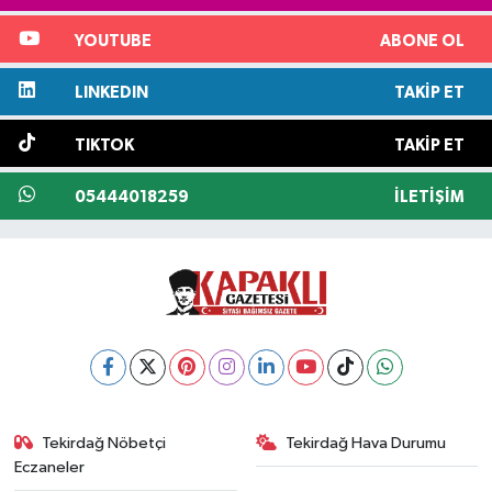
YOUTUBE
ABONE OL
LINKEDIN
TAKIP ET
TIKTOK
TAKIP ET
05444018259
İLETIŞIM
Tekirdağ Nöbetçi
Tekirdağ Hava Durumu
Eczaneler