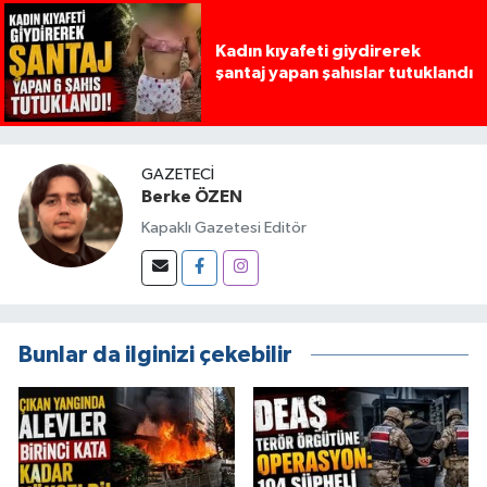
Kadın kıyafeti giydirerek
şantaj yapan şahıslar tutuklandı
GAZETECI
Berke ÖZEN
Kapaklı Gazetesi Editör
Bunlar da ilginizi çekebilir