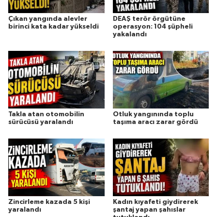
Çıkan yangında alevler
DEAŞ terör örgütüne
birinci kata kadar yükseldi
operasyon: 104 şüpheli
yakalandı
Takla atan otomobilin
Otluk yangınında toplu
sürücüsü yaralandı
taşıma aracı zarar gördü
Zincirleme kazada 5 kişi
Kadın kıyafeti giydirerek
yaralandı
şantaj yapan şahıslar