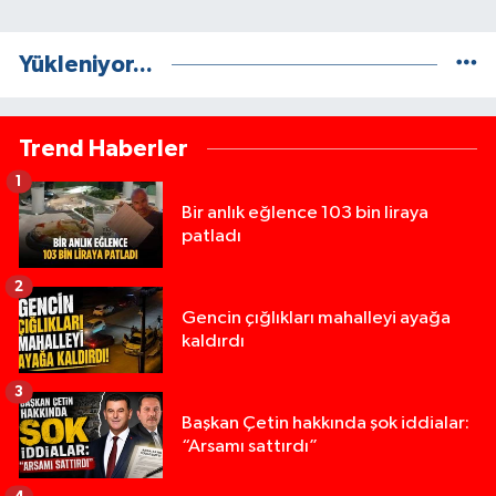
Yükleniyor...
Trend Haberler
1
Bir anlık eğlence 103 bin liraya
patladı
2
Gencin çığlıkları mahalleyi ayağa
kaldırdı
3
Başkan Çetin hakkında şok iddialar:
“Arsamı sattırdı”