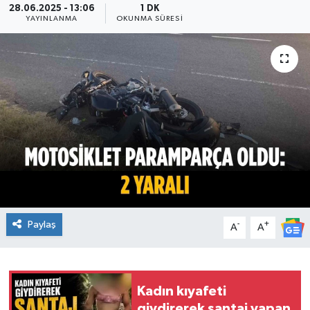
28.06.2025 - 13:06
1 DK
YAYINLANMA
OKUNMA SÜRESI
Ekonomi
Sağlık
Teknoloji
Yaşam
Paylaş
-
+
A
A
Kadın kıyafeti
giydirerek şantaj yapan