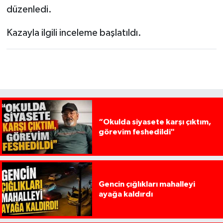
düzenledi.
Kazayla ilgili inceleme başlatıldı.
“Okulda siyasete karşı çıktım,
görevim feshedildi"
Gencin çığlıkları mahalleyi
ayağa kaldırdı