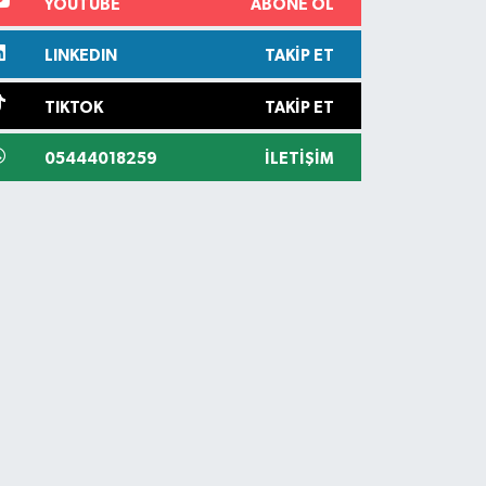
YOUTUBE
ABONE OL
LINKEDIN
TAKIP ET
TIKTOK
TAKIP ET
05444018259
İLETIŞIM