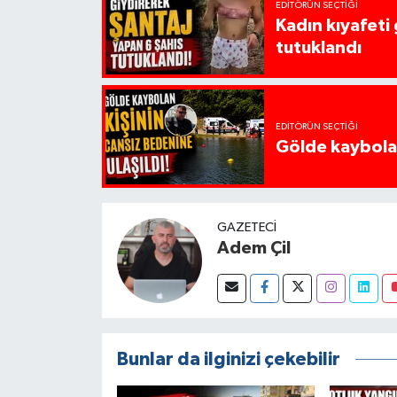
EDITÖRÜN SEÇTIĞI
Kadın kıyafeti
tutuklandı
EDITÖRÜN SEÇTIĞI
Gölde kaybolan
GAZETECI
Adem Çil
Bunlar da ilginizi çekebilir