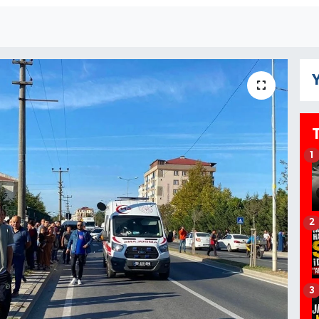
Y
1
2
3