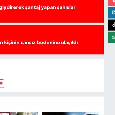
 giydirerek şantaj yapan şahıslar
 kişinin cansız bedenine ulaşıldı