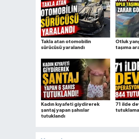
Takla atan otomobilin
Otluk yan
sürücüsü yaralandı
taşıma ar
Kadın kıyafeti giydirerek
71 ilde d
şantaj yapan şahıslar
tutuklam
tutuklandı