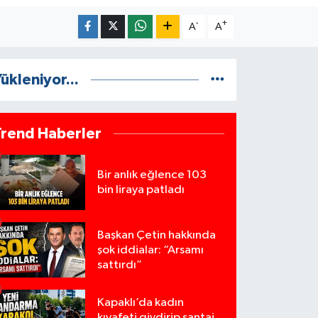
-
+
A
A
ükleniyor...
Trend Haberler
Bir anlık eğlence 103
bin liraya patladı
Başkan Çetin hakkında
şok iddialar: “Arsamı
sattırdı”
Kapaklı’da kadın
kıyafeti giydirip şantaj