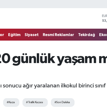
EU
53
ST
61
G.
68
or
Eğitim
Siyaset
Resmi Reklamlar
Tekirdağ
Eko
Bİ
14
BI
79
20 günlük yaşam 
DO
45
sonucu ağır yaralanan ilkokul birinci sınıf
#Kaza
#Trafik Kazası
#Son Dakika