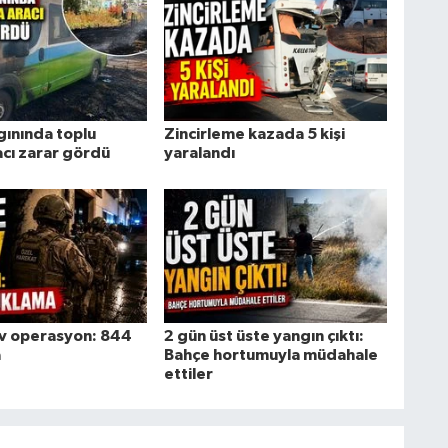
gınında toplu
Zincirleme kazada 5 kişi
acı zarar gördü
yaralandı
ev operasyon: 844
2 gün üst üste yangın çıktı:
a
Bahçe hortumuyla müdahale
ettiler