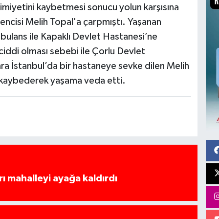
imiyetini kaybetmesi sonucu yolun karşısına
ğrencisi Melih Topal'a çarpmıştı. Yaşanan
bulans ile Kapaklı Devlet Hastanesi’ne
ciddi olması sebebi ile Çorlu Devlet
ra İstanbul’da bir hastaneye sevke dilen Melih
 kaybederek yaşama veda etti.
rı mahalleyi ayağa kaldırdı