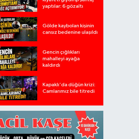
yaptılar: 6 gözaltı
Gölde kaybolan kişinin
cansız bedenine ulaşıldı
Gencin çığlıkları
mahalleyi ayağa
kaldırdı
Kapaklı'da düğün krizi:
Camlarımız bile titredi