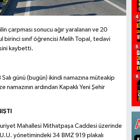
4
lin çarpması sonucu ağır yaralanan ve 20
birinci sınıf öğrencisi Melih Topal, tedavi
5
ni kaybetti.
6
 Salı günü (bugün) ikindi namazına müteakip
e namazının ardından Kapaklı Yeni Şehir
IŞTI
uriyet Mahallesi Mithatpaşa Caddesi üzerinde
U.U. yönetimindeki 34 BMZ 919 plakalı