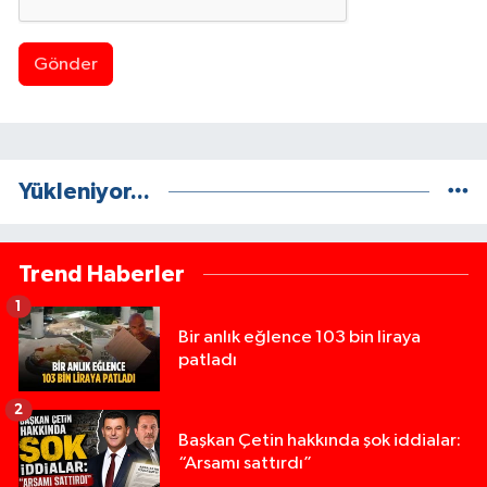
Gönder
Yükleniyor...
Trend Haberler
1
Bir anlık eğlence 103 bin liraya
patladı
2
Başkan Çetin hakkında şok iddialar:
“Arsamı sattırdı”