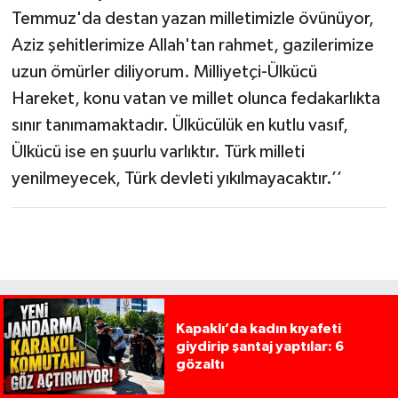
Temmuz'da destan yazan milletimizle övünüyor,
Aziz şehitlerimize Allah'tan rahmet, gazilerimize
uzun ömürler diliyorum. Milliyetçi-Ülkücü
Hareket, konu vatan ve millet olunca fedakarlıkta
sınır tanımamaktadır. Ülkücülük en kutlu vasıf,
Ülkücü ise en şuurlu varlıktır. Türk milleti
yenilmeyecek, Türk devleti yıkılmayacaktır.’’
Kapaklı’da kadın kıyafeti
giydirip şantaj yaptılar: 6
gözaltı