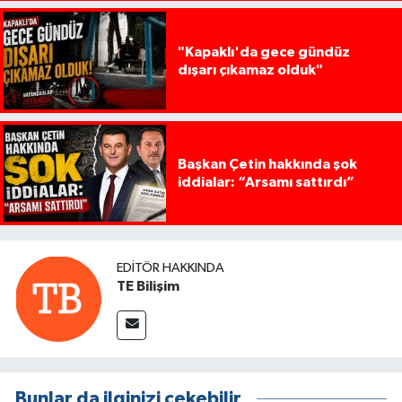
"Kapaklı'da gece gündüz
dışarı çıkamaz olduk"
Başkan Çetin hakkında şok
iddialar: “Arsamı sattırdı”
EDITÖR HAKKINDA
TE Bilişim
Bunlar da ilginizi çekebilir