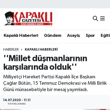
Kapaklı Haberleri
Tekirdağ Nöbetçi Eczaneler
Gündem
Tekirdağ Hava Durumu
Kapaklı Haberleri
Gündem
Asayiş
Spor
Eğit
Asayiş
Tekirdağ Namaz Vakitleri
HABERLER
KAPAKLI HABERLERI
Spor
Tekirdağ Trafik Yoğunluk Haritası
''Millet düşmanlarının
karşılarında olduk''
Eğitim
Süper Lig Puan Durumu ve Fikstür
Milliyetçi Hareket Partisi Kapaklı İlçe Başkanı
Siyaset
Tüm Manşetler
Çağlar Bütün, 15 Temmuz Demokrasi ve Milli Birlik
Günü münasebetiyle bir mesaj yayımladı.
Resmi Reklamlar
Son Dakika Haberleri
14.07.2020 - 11:11
YAYINLANMA
Tekirdağ
Haber Arşivi