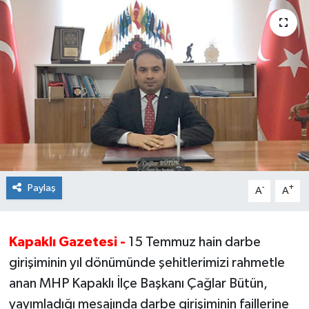
Ekonomi
Sağlık
Teknoloji
Yaşam
Paylaş
-
+
A
A
Kapaklı Gazetesi -
15 Temmuz hain darbe
girişiminin yıl dönümünde şehitlerimizi rahmetle
anan MHP Kapaklı İlçe Başkanı Çağlar Bütün,
yayımladığı mesajında darbe girişiminin faillerine