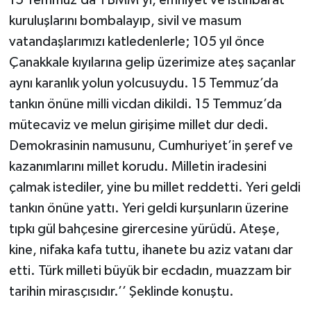
15 Temmuz’da TBMM’yi, emniyet ve istihbarat
kuruluşlarını bombalayıp, sivil ve masum
vatandaşlarımızı katledenlerle; 105 yıl önce
Çanakkale kıyılarına gelip üzerimize ateş saçanlar
aynı karanlık yolun yolcusuydu. 15 Temmuz’da
tankın önüne milli vicdan dikildi. 15 Temmuz’da
mütecaviz ve melun girişime millet dur dedi.
Demokrasinin namusunu, Cumhuriyet’in şeref ve
kazanımlarını millet korudu. Milletin iradesini
çalmak istediler, yine bu millet reddetti. Yeri geldi
tankın önüne yattı. Yeri geldi kurşunların üzerine
tıpkı gül bahçesine girercesine yürüdü. Ateşe,
kine, nifaka kafa tuttu, ihanete bu aziz vatanı dar
etti. Türk milleti büyük bir ecdadın, muazzam bir
tarihin mirasçısıdır.’’ Şeklinde konuştu.