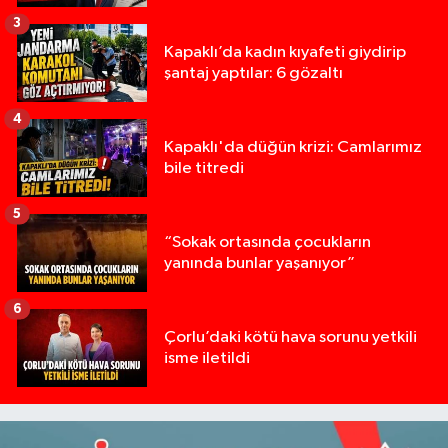
3
Kapaklı’da kadın kıyafeti giydirip
şantaj yaptılar: 6 gözaltı
4
Kapaklı'da düğün krizi: Camlarımız
bile titredi
5
“Sokak ortasında çocukların
yanında bunlar yaşanıyor”
6
Çorlu’daki kötü hava sorunu yetkili
isme iletildi