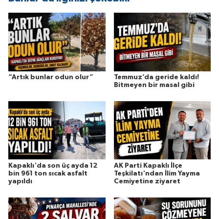
“Artık bunlar odun olur”
Temmuz’da geride kaldı!
Bitmeyen bir masal gibi
Kapaklı'da son üç ayda 12
AK Parti Kapaklı İlçe
bin 961 ton sıcak asfalt
Teşkilatı'ndan İlim Yayma
yapıldı
Cemiyetine ziyaret