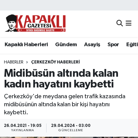
Kapaklı Haberleri
Tekirdağ Nöbetçi Eczaneler
Gündem
Tekirdağ Hava Durumu
Kapaklı Haberleri
Gündem
Asayiş
Spor
Eğit
Asayiş
Tekirdağ Namaz Vakitleri
HABERLER
ÇERKEZKÖY HABERLERI
Spor
Tekirdağ Trafik Yoğunluk Haritası
Midibüsün altında kalan
kadın hayatını kaybetti
Eğitim
Süper Lig Puan Durumu ve Fikstür
Çerkezköy'de meydana gelen trafik kazasında
Siyaset
Tüm Manşetler
midibüsünün altında kalan bir kişi hayatını
kaybetti.
Resmi Reklamlar
Son Dakika Haberleri
26.04.2021 - 19:05
29.04.2024 - 03:00
YAYINLANMA
GÜNCELLEME
Tekirdağ
Haber Arşivi