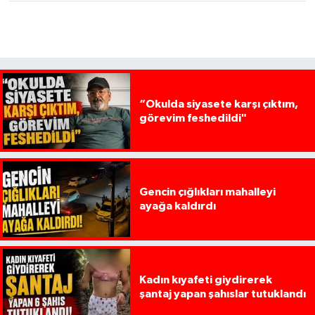
“Okulda siyasete karşı çıktım,
görevim feshedildi"
Gencin çığlıkları mahalleyi
ayağa kaldırdı
Kadın kıyafeti giydirerek
şantaj yapan şahıslar tutuklandı