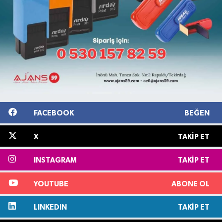
FACEBOOK
BEĞEN
X
TAKIP ET
INSTAGRAM
TAKIP ET
YOUTUBE
ABONE OL
LINKEDIN
TAKIP ET