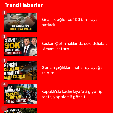
Trend Haberler
1
Bir anlık eğlence 103 bin liraya
patladı
2
Başkan Çetin hakkında şok iddialar:
“Arsamı sattırdı”
3
Gencin çığlıkları mahalleyi ayağa
kaldırdı
4
Kapaklı’da kadın kıyafeti giydirip
şantaj yaptılar: 6 gözaltı
5