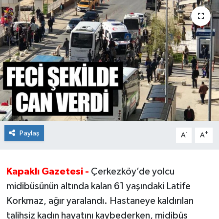
Ekonomi
Sağlık
Teknoloji
Yaşam
Paylaş
-
+
A
A
Kapaklı Gazetesi -
Çerkezköy’de yolcu
midibüsünün altında kalan 61 yaşındaki Latife
Korkmaz, ağır yaralandı. Hastaneye kaldırılan
talihsiz kadın hayatını kaybederken, midibüs