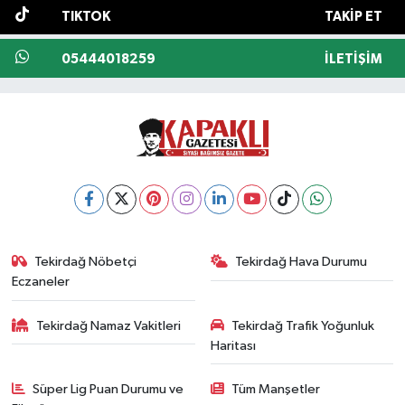
TIKTOK
TAKIP ET
05444018259
İLETIŞIM
Tekirdağ Nöbetçi
Tekirdağ Hava Durumu
Eczaneler
Tekirdağ Namaz Vakitleri
Tekirdağ Trafik Yoğunluk
Haritası
Süper Lig Puan Durumu ve
Tüm Manşetler