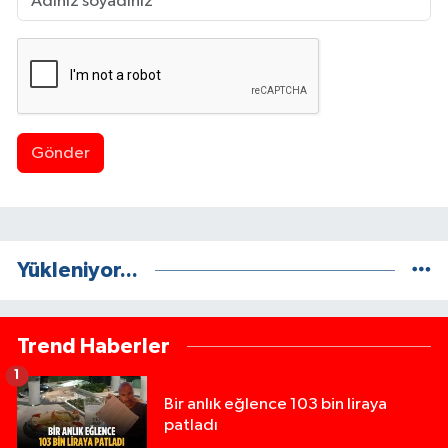
Gönder
Yükleniyor...
Trend Haberler
1
Bir anlık eğlence 103 bin liraya
patladı