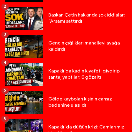
2
Başkan Çetin hakkında şok iddialar:
“Arsamı sattırdı”
3
Gencin çığlıkları mahalleyi ayağa
kaldırdı
4
Kapaklı’da kadın kıyafeti giydirip
şantaj yaptılar: 6 gözaltı
5
Gölde kaybolan kişinin cansız
bedenine ulaşıldı
6
Kapaklı'da düğün krizi: Camlarımız