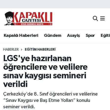
Kapaklı Haberleri
Tekirdağ Nöbetçi Eczaneler
Gündem
Tekirdağ Hava Durumu
Kapaklı Haberleri
Gündem
Asayiş
Spor
Eğit
Asayiş
Tekirdağ Namaz Vakitleri
HABERLER
EĞITIM HABERLERI
Spor
Tekirdağ Trafik Yoğunluk Haritası
LGS'ye hazırlanan
öğrencilere ve velilere
Eğitim
Süper Lig Puan Durumu ve Fikstür
sınav kaygısı semineri
Siyaset
Tüm Manşetler
verildi
Çerkezköy’de 8. Sınıf öğrencileri ve velilerine
Resmi Reklamlar
Son Dakika Haberleri
“Sınav Kaygısı ve Baş Etme Yolları” konulu
Tekirdağ
Haber Arşivi
seminer verildi.