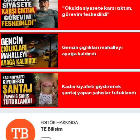
“Okulda siyasete karşı çıktım,
görevim feshedildi"
Gencin çığlıkları mahalleyi
ayağa kaldırdı
Kadın kıyafeti giydirerek
şantaj yapan şahıslar tutuklandı
EDITÖR HAKKINDA
TE Bilişim