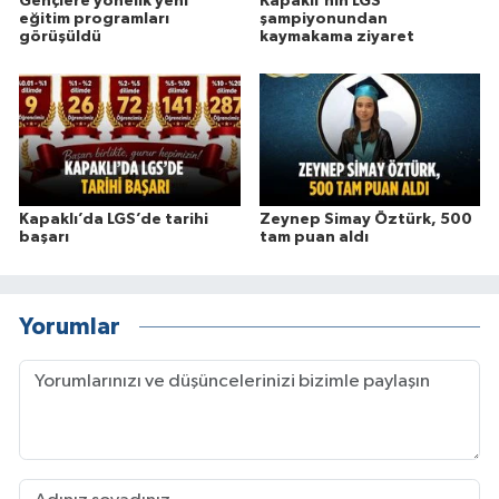
Gençlere yönelik yeni
Kapaklı'nın LGS
eğitim programları
şampiyonundan
görüşüldü
kaymakama ziyaret
Kapaklı’da LGS’de tarihi
Zeynep Simay Öztürk, 500
başarı
tam puan aldı
Yorumlar