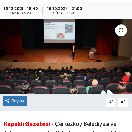
19.12.2021 - 18:40
16.10.2024 - 21:00
Ekonomi
YAYINLANMA
GÜNCELLEME
Sağlık
Teknoloji
Yaşam
Paylaş
-
+
A
A
Kapaklı Gazetesi -
Çerkezköy Belediyesi ve