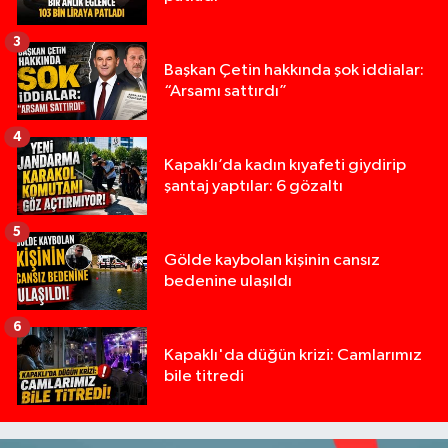
3
Başkan Çetin hakkında şok iddialar:
“Arsamı sattırdı”
4
Kapaklı’da kadın kıyafeti giydirip
şantaj yaptılar: 6 gözaltı
5
Gölde kaybolan kişinin cansız
bedenine ulaşıldı
6
Kapaklı'da düğün krizi: Camlarımız
bile titredi