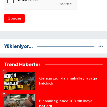
Gönder
Yükleniyor...
Trend Haberler
1
Gencin çığlıkları mahalleyi ayağa
kaldırdı
2
Bir anlık eğlence 103 bin liraya
patladı