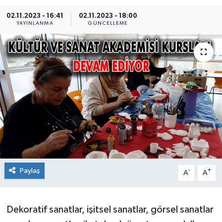
02.11.2023 - 16:41
02.11.2023 - 18:00
Ekonomi
YAYINLANMA
GÜNCELLEME
Sağlık
Teknoloji
Yaşam
Paylaş
-
+
A
A
Dekoratif sanatlar, işitsel sanatlar, görsel sanatlar