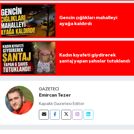
Gencin çığlıkları mahalleyi
ayağa kaldırdı
Kadın kıyafeti giydirerek
şantaj yapan şahıslar tutuklandı
GAZETECI
Emircan Tezer
Kapaklı Gazetesi Editör