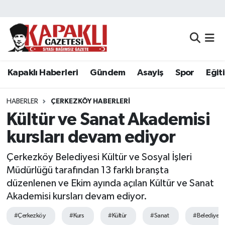
Kapaklı Haberleri
Tekirdağ Nöbetçi Eczaneler
Gündem
Tekirdağ Hava Durumu
Kapaklı Haberleri
Gündem
Asayiş
Spor
Eğit
Asayiş
Tekirdağ Namaz Vakitleri
HABERLER
ÇERKEZKÖY HABERLERI
Spor
Tekirdağ Trafik Yoğunluk Haritası
Kültür ve Sanat Akademisi
kursları devam ediyor
Eğitim
Süper Lig Puan Durumu ve Fikstür
Çerkezköy Belediyesi Kültür ve Sosyal İşleri
Siyaset
Tüm Manşetler
Müdürlüğü tarafından 13 farklı branşta
düzenlenen ve Ekim ayında açılan Kültür ve Sanat
Resmi Reklamlar
Son Dakika Haberleri
Akademisi kursları devam ediyor.
#Çerkezköy
#Kurs
#Kültür
#Sanat
#Belediye
Tekirdağ
Haber Arşivi