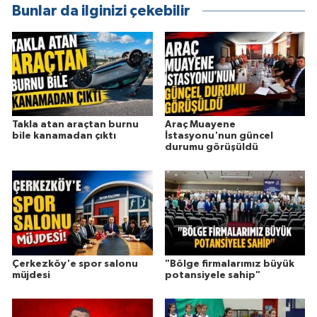
Bunlar da ilginizi çekebilir
Takla atan araçtan burnu
Araç Muayene
bile kanamadan çıktı
İstasyonu'nun güncel
durumu görüşüldü
Çerkezköy'e spor salonu
"Bölge firmalarımız büyük
müjdesi
potansiyele sahip"