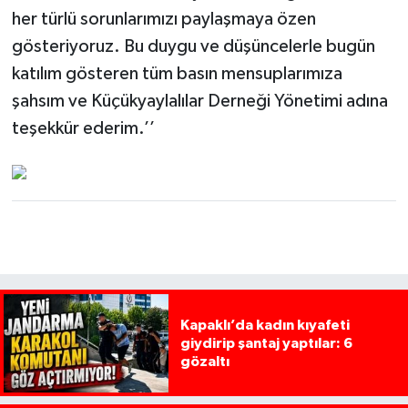
her türlü sorunlarımızı paylaşmaya özen
gösteriyoruz. Bu duygu ve düşüncelerle bugün
katılım gösteren tüm basın mensuplarımıza
şahsım ve Küçükyaylalılar Derneği Yönetimi adına
teşekkür ederim.’’
Kapaklı’da kadın kıyafeti
giydirip şantaj yaptılar: 6
gözaltı