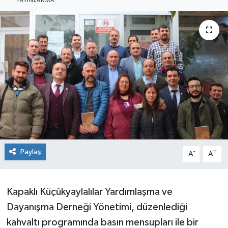
YAYINLANMA
Ekonomi
Sağlık
Teknoloji
Yaşam
Paylaş
-
+
A
A
Kapaklı Küçükyaylalılar Yardımlaşma ve
Dayanışma Derneği Yönetimi, düzenlediği
kahvaltı programında basın mensupları ile bir