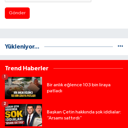
Gönder
Yükleniyor...
Trend Haberler
1
Bir anlık eğlence 103 bin liraya
patladı
2
Başkan Çetin hakkında şok iddialar:
“Arsamı sattırdı”