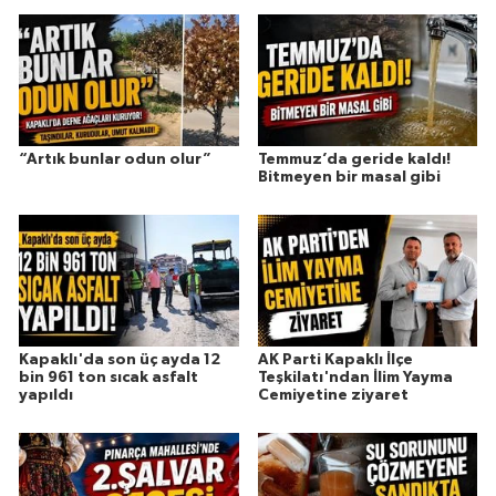
“Artık bunlar odun olur”
Temmuz’da geride kaldı!
Bitmeyen bir masal gibi
Kapaklı'da son üç ayda 12
AK Parti Kapaklı İlçe
bin 961 ton sıcak asfalt
Teşkilatı'ndan İlim Yayma
yapıldı
Cemiyetine ziyaret