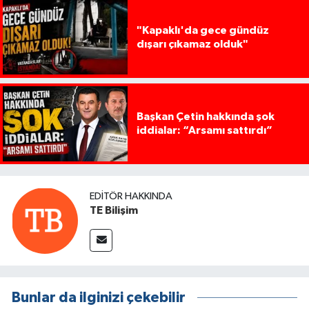
"Kapaklı'da gece gündüz
dışarı çıkamaz olduk"
Başkan Çetin hakkında şok
iddialar: “Arsamı sattırdı”
EDITÖR HAKKINDA
TE Bilişim
Bunlar da ilginizi çekebilir