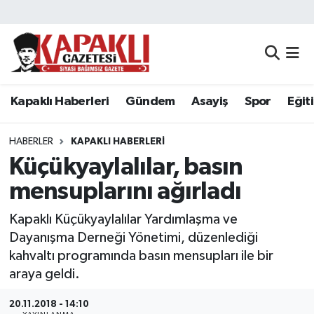
Kapaklı Haberleri
Tekirdağ Nöbetçi Eczaneler
Gündem
Tekirdağ Hava Durumu
Kapaklı Haberleri
Gündem
Asayiş
Spor
Eğit
Asayiş
Tekirdağ Namaz Vakitleri
HABERLER
KAPAKLI HABERLERI
Spor
Tekirdağ Trafik Yoğunluk Haritası
Küçükyaylalılar, basın
mensuplarını ağırladı
Eğitim
Süper Lig Puan Durumu ve Fikstür
Kapaklı Küçükyaylalılar Yardımlaşma ve
Siyaset
Tüm Manşetler
Dayanışma Derneği Yönetimi, düzenlediği
kahvaltı programında basın mensupları ile bir
Resmi Reklamlar
Son Dakika Haberleri
araya geldi.
Tekirdağ
Haber Arşivi
20.11.2018 - 14:10