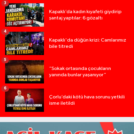
3
Kapaklı’da kadın kıyafeti giydirip
şantaj yaptılar: 6 gözaltı
4
Kapaklı'da düğün krizi: Camlarımız
bile titredi
5
“Sokak ortasında çocukların
yanında bunlar yaşanıyor”
6
Çorlu’daki kötü hava sorunu yetkili
isme iletildi