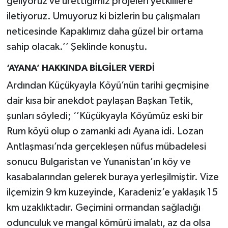
geliyoruz ve ürettiğimiz projeleri yetkililere
iletiyoruz. Umuyoruz ki bizlerin bu çalışmaları
neticesinde Kapaklımız daha güzel bir ortama
sahip olacak.’’ Şeklinde konuştu.
‘AYANA’ HAKKINDA BİLGİLER VERDİ
Ardından Küçükyayla Köyü’nün tarihi geçmişine
dair kısa bir anekdot paylaşan Başkan Tetik,
şunları söyledi; ‘’Küçükyayla Köyümüz eski bir
Rum köyü olup o zamanki adı Ayana idi. Lozan
Antlaşması’nda gerçekleşen nüfus mübadelesi
sonucu Bulgaristan ve Yunanistan’ın köy ve
kasabalarından gelerek buraya yerleşilmiştir. Vize
ilçemizin 9 km kuzeyinde, Karadeniz’e yaklaşık 15
km uzaklıktadır. Geçimini ormandan sağladığı
odunculuk ve mangal kömürü imalatı, az da olsa