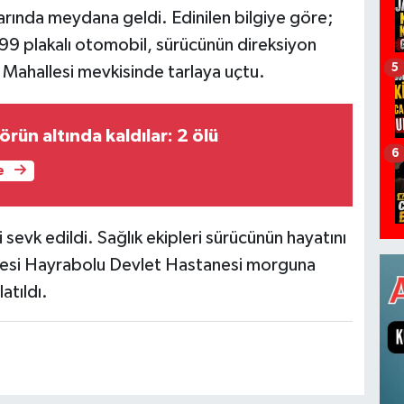
rında meydana geldi. Edinilen bilgiye göre;
9 plakalı otomobil, sürücünün direksiyon
5
Mahallesi mevkisinde tarlaya uçtu.
örün altında kaldılar: 2 ölü
6
e
 sevk edildi. Sağlık ekipleri sürücünün hayatını
azesi Hayrabolu Devlet Hastanesi morguna
latıldı.