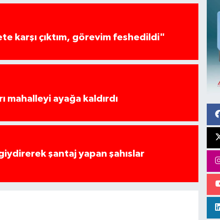
te karşı çıktım, görevim feshedildi"
rı mahalleyi ayağa kaldırdı
 giydirerek şantaj yapan şahıslar