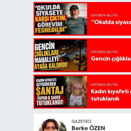
EDITÖRÜN SEÇTIĞI
“Okulda siyase
EDITÖRÜN SEÇTIĞI
Gencin çığlıkla
EDITÖRÜN SEÇTIĞI
Kadın kıyafeti
tutuklandı
GAZETECI
Berke ÖZEN