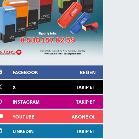
FACEBOOK
BEĞEN
X
TAKIP ET
INSTAGRAM
TAKIP ET
YOUTUBE
ABONE OL
LINKEDIN
TAKIP ET