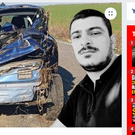
Y
1
2
3
4