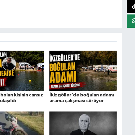
olan kişinin cansız
İkizgöller’de boğulan adamı
laşıldı
arama çalışması sürüyor