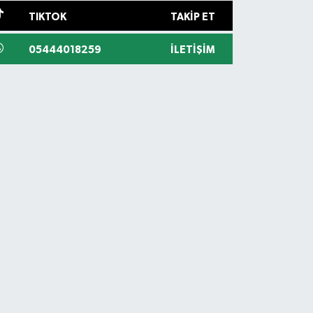
TIKTOK
TAKIP ET
05444018259
İLETIŞIM