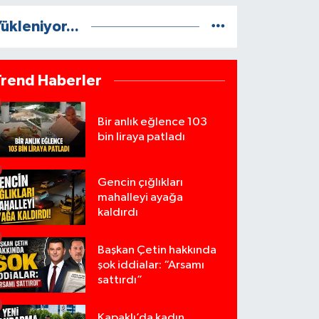
ükleniyor...
Trend Haberler
Bir anlık eğlence 103
bin liraya patladı
Gencin çığlıkları
mahalleyi ayağa
kaldırdı
Başkan Çetin hakkında
şok iddialar: “Arsamı
sattırdı”
Kapaklı’da kadın