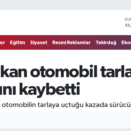
EU
53
ST
61
G.
68
or
Eğitim
Siyaset
Resmi Reklamlar
Tekirdağ
Eko
Bİ
14
BI
79
kan otomobil tarl
DO
45
nı kaybetti
otomobilin tarlaya uçtuğu kazada sürücü 