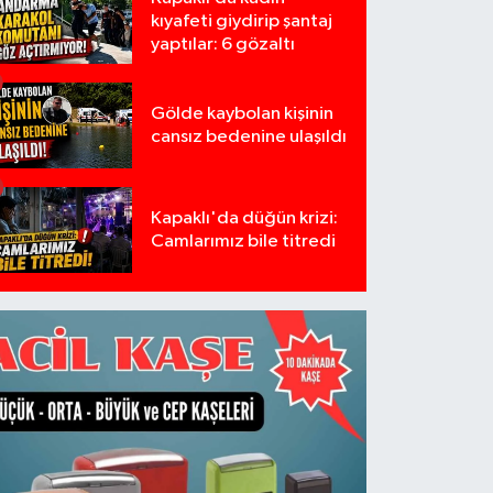
kıyafeti giydirip şantaj
yaptılar: 6 gözaltı
Gölde kaybolan kişinin
cansız bedenine ulaşıldı
Kapaklı'da düğün krizi:
Camlarımız bile titredi