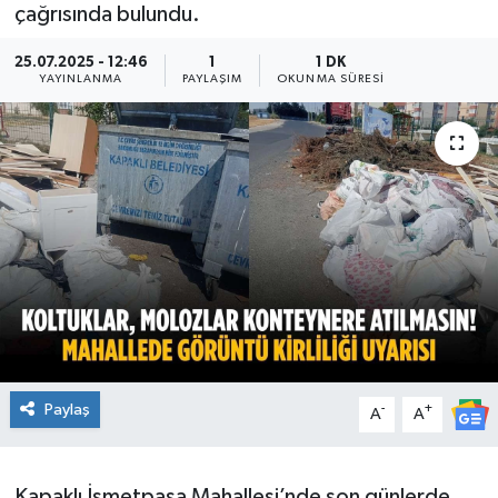
çağrısında bulundu.
Ekonomi
25.07.2025 - 12:46
1
1 DK
YAYINLANMA
PAYLAŞIM
OKUNMA SÜRESI
Sağlık
Teknoloji
Yaşam
Paylaş
-
+
A
A
Kapaklı İsmetpaşa Mahallesi’nde son günlerde