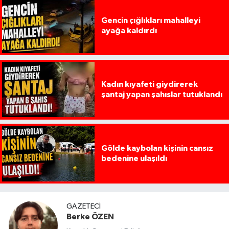
Gencin çığlıkları mahalleyi
ayağa kaldırdı
Kadın kıyafeti giydirerek
şantaj yapan şahıslar tutuklandı
Gölde kaybolan kişinin cansız
bedenine ulaşıldı
GAZETECI
Berke ÖZEN