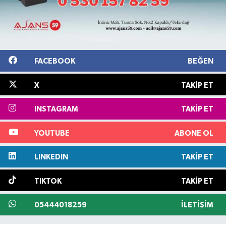
FACEBOOK
BEĞEN
X
TAKIP ET
INSTAGRAM
TAKIP ET
YOUTUBE
ABONE OL
LINKEDIN
TAKIP ET
TIKTOK
TAKIP ET
05444018259
İLETIŞIM