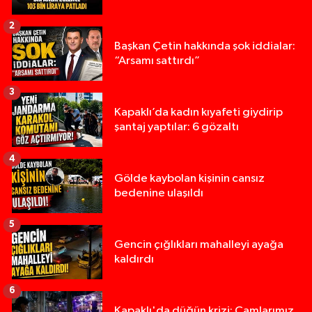
2
Başkan Çetin hakkında şok iddialar:
“Arsamı sattırdı”
3
Kapaklı’da kadın kıyafeti giydirip
şantaj yaptılar: 6 gözaltı
4
Gölde kaybolan kişinin cansız
bedenine ulaşıldı
5
Gencin çığlıkları mahalleyi ayağa
kaldırdı
6
Kapaklı'da düğün krizi: Camlarımız