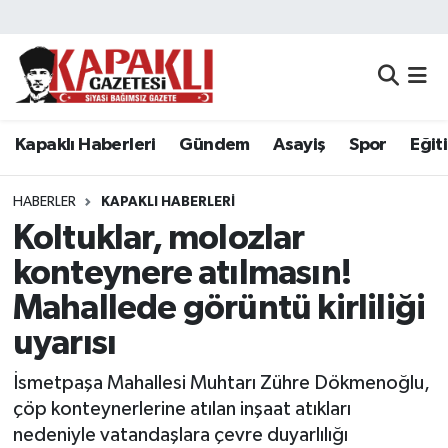
Kapaklı Haberleri
Tekirdağ Nöbetçi Eczaneler
Gündem
Tekirdağ Hava Durumu
Kapaklı Haberleri
Gündem
Asayiş
Spor
Eğit
Asayiş
Tekirdağ Namaz Vakitleri
HABERLER
KAPAKLI HABERLERI
Spor
Tekirdağ Trafik Yoğunluk Haritası
Koltuklar, molozlar
konteynere atılmasın!
Eğitim
Süper Lig Puan Durumu ve Fikstür
Mahallede görüntü kirliliği
Siyaset
Tüm Manşetler
uyarısı
İsmetpaşa Mahallesi Muhtarı Zühre Dökmenoğlu,
Resmi Reklamlar
Son Dakika Haberleri
çöp konteynerlerine atılan inşaat atıkları
Tekirdağ
Haber Arşivi
nedeniyle vatandaşlara çevre duyarlılığı