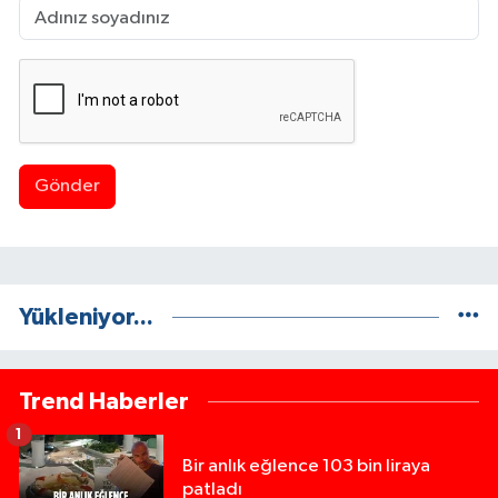
Gönder
Yükleniyor...
Trend Haberler
1
Bir anlık eğlence 103 bin liraya
patladı