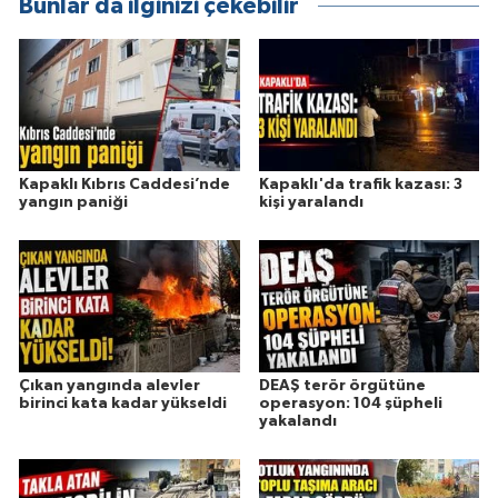
Bunlar da ilginizi çekebilir
Kapaklı Kıbrıs Caddesi’nde
Kapaklı'da trafik kazası: 3
yangın paniği
kişi yaralandı
Çıkan yangında alevler
DEAŞ terör örgütüne
birinci kata kadar yükseldi
operasyon: 104 şüpheli
yakalandı