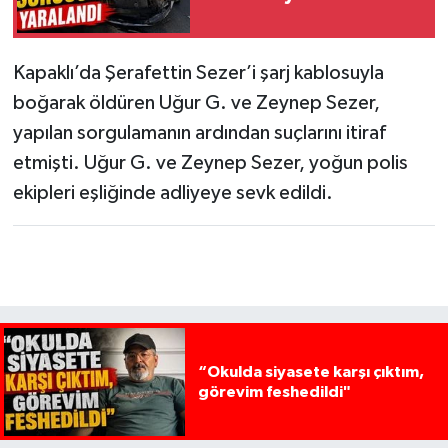
Kapaklı’da Şerafettin Sezer’i şarj kablosuyla
boğarak öldüren Uğur G. ve Zeynep Sezer,
yapılan sorgulamanın ardından suçlarını itiraf
etmişti. Uğur G. ve Zeynep Sezer, yoğun polis
ekipleri eşliğinde adliyeye sevk edildi.
“Okulda siyasete karşı çıktım,
görevim feshedildi"