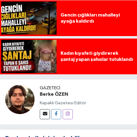
Gencin çığlıkları mahalleyi
ayağa kaldırdı
Kadın kıyafeti giydirerek
şantaj yapan şahıslar tutuklandı
GAZETECI
Berke ÖZEN
Kapaklı Gazetesi Editör