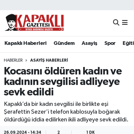
Kapaklı Haberleri
Tekirdağ Nöbetçi Eczaneler
Gündem
Tekirdağ Hava Durumu
Kapaklı Haberleri
Gündem
Asayiş
Spor
Eğit
Asayiş
Tekirdağ Namaz Vakitleri
HABERLER
ASAYIŞ HABERLERI
Spor
Tekirdağ Trafik Yoğunluk Haritası
Kocasını öldüren kadın ve
kadının sevgilisi adliyeye
Eğitim
Süper Lig Puan Durumu ve Fikstür
sevk edildi
Siyaset
Tüm Manşetler
Kapaklı’da bir kadın sevgilisi ile birlikte eşi
Şerafettin Sezer’i telefon kablosuyla boğarak
Resmi Reklamlar
Son Dakika Haberleri
öldürdüğü iddia edilirken ikili adliyeye sevk edildi.
Tekirdağ
Haber Arşivi
26.09.2024 - 14:34
2
1 DK