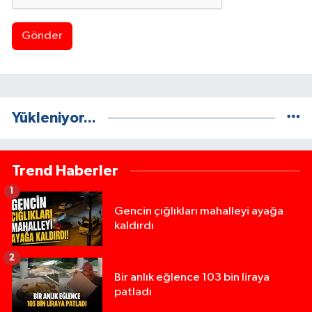
Gönder
Yükleniyor...
Trend Haberler
1
Gencin çığlıkları mahalleyi ayağa
kaldırdı
2
Bir anlık eğlence 103 bin liraya
patladı