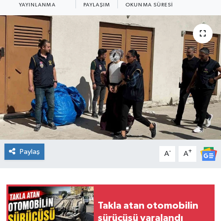
YAYINLANMA
PAYLAŞIM
OKUNMA SÜRESI
Ekonomi
Sağlık
Teknoloji
Yaşam
Paylaş
-
+
A
A
Takla atan otomobilin
sürücüsü yaralandı