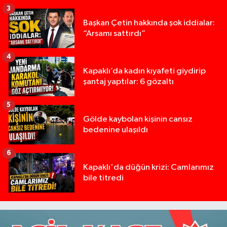
3
Başkan Çetin hakkında şok iddialar:
“Arsamı sattırdı”
4
Kapaklı’da kadın kıyafeti giydirip
şantaj yaptılar: 6 gözaltı
5
Gölde kaybolan kişinin cansız
bedenine ulaşıldı
6
Kapaklı'da düğün krizi: Camlarımız
bile titredi