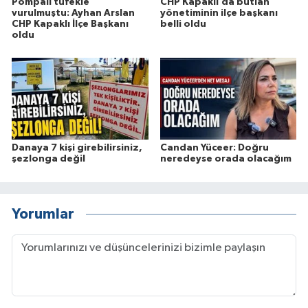
Pompalı tüfekle
CHP Kapaklı’da butlan
vurulmuştu: Ayhan Arslan
yönetiminin ilçe başkanı
CHP Kapaklı İlçe Başkanı
belli oldu
oldu
Danaya 7 kişi girebilirsiniz,
Candan Yüceer: Doğru
şezlonga değil
neredeyse orada olacağım
Yorumlar