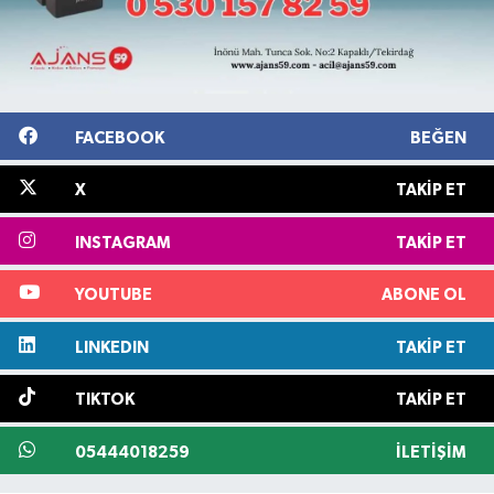
FACEBOOK
BEĞEN
X
TAKIP ET
INSTAGRAM
TAKIP ET
YOUTUBE
ABONE OL
LINKEDIN
TAKIP ET
TIKTOK
TAKIP ET
05444018259
İLETIŞIM