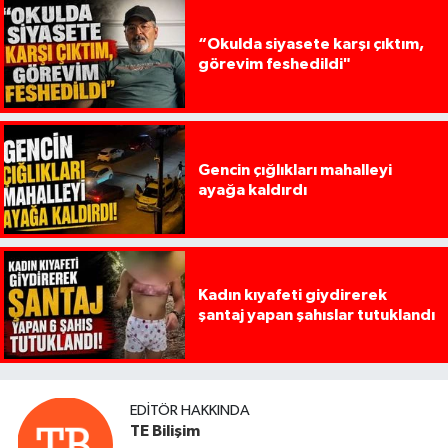
“Okulda siyasete karşı çıktım,
görevim feshedildi"
Gencin çığlıkları mahalleyi
ayağa kaldırdı
Kadın kıyafeti giydirerek
şantaj yapan şahıslar tutuklandı
EDITÖR HAKKINDA
TE Bilişim