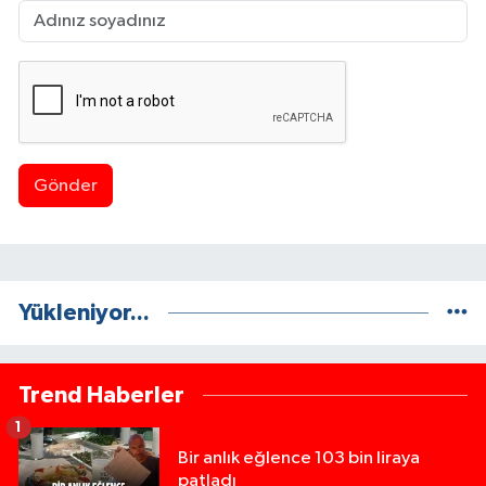
Gönder
Yükleniyor...
Trend Haberler
1
Bir anlık eğlence 103 bin liraya
patladı