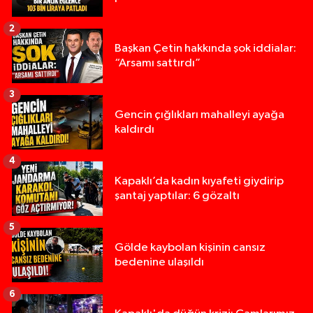
2
Başkan Çetin hakkında şok iddialar:
“Arsamı sattırdı”
3
Gencin çığlıkları mahalleyi ayağa
kaldırdı
4
Kapaklı’da kadın kıyafeti giydirip
şantaj yaptılar: 6 gözaltı
5
Gölde kaybolan kişinin cansız
bedenine ulaşıldı
6