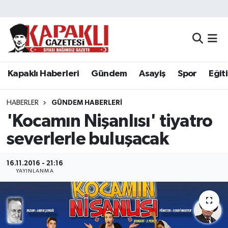
Kapaklı Haberleri
Tekirdağ Nöbetçi Eczaneler
Gündem
Tekirdağ Hava Durumu
Kapaklı Haberleri
Gündem
Asayiş
Spor
Eğit
Asayiş
Tekirdağ Namaz Vakitleri
HABERLER
GÜNDEM HABERLERI
Spor
Tekirdağ Trafik Yoğunluk Haritası
'Kocamın Nişanlısı' tiyatro
severlerle buluşacak
Eğitim
Süper Lig Puan Durumu ve Fikstür
16.11.2016 - 21:16
Siyaset
Tüm Manşetler
YAYINLANMA
Resmi Reklamlar
Son Dakika Haberleri
Tekirdağ
Haber Arşivi