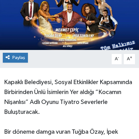
Ekonomi
Sağlık
Teknoloji
Paylaş
-
+
Yaşam
A
A
Kapaklı Belediyesi, Sosyal Etkinlikler Kapsamında
Birbirinden Ünlü İsimlerin Yer aldığı “Kocamın
Nişanlısı” Adlı Oyunu Tiyatro Severlerle
Buluşturacak.
Bir döneme damga vuran Tuğba Özay, İpek