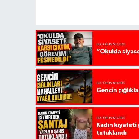
EDITÖRÜN SEÇTIĞI
“Okulda siyase
EDITÖRÜN SEÇTIĞI
Gencin çığlıkla
EDITÖRÜN SEÇTIĞI
Kadın kıyafeti
tutuklandı