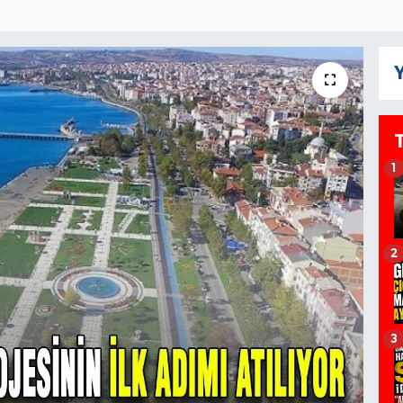
Y
1
2
3