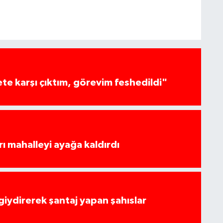
te karşı çıktım, görevim feshedildi"
rı mahalleyi ayağa kaldırdı
 giydirerek şantaj yapan şahıslar