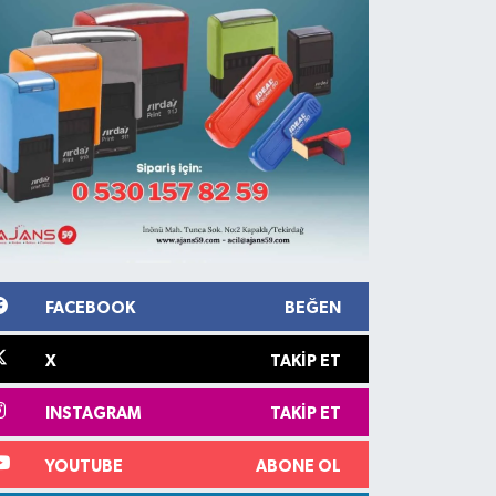
FACEBOOK
BEĞEN
X
TAKIP ET
INSTAGRAM
TAKIP ET
YOUTUBE
ABONE OL