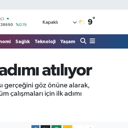
°
ERLİN
9
Kapaklı
,60380
%0.18
ALTIN
62,09000
%0.19
nomi
Sağlık
Teknoloji
Yaşam
ST100
.598,00
%0
TCOIN
.591,74
%-1.82
adımı atılıyor
LAR
,43620
%0.02
RO
,38690
%0.19
ı gerçeğini göz önüne alarak,
 çalışmaları için ilk adımı