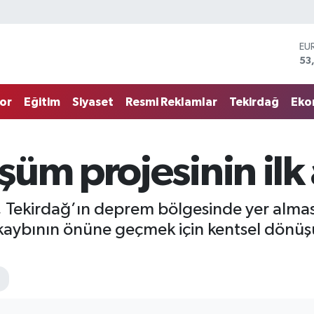
ST
61
G.
68
or
Eğitim
Siyaset
Resmi Reklamlar
Tekirdağ
Eko
Bİ
14
BI
79
üm projesinin ilk 
DO
45
EU
53
, Tekirdağ’ın deprem bölgesinde yer almas
kaybının önüne geçmek için kentsel dönüşüm