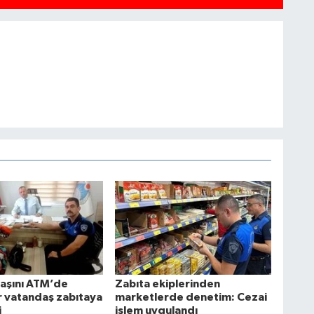
aşını ATM’de
Zabıta ekiplerinden
ir vatandaş zabıtaya
marketlerde denetim: Cezai
i
işlem uygulandı