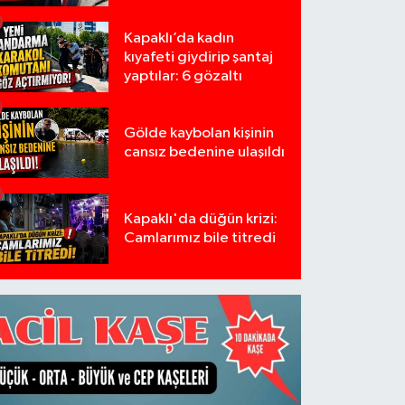
Kapaklı’da kadın
kıyafeti giydirip şantaj
yaptılar: 6 gözaltı
Gölde kaybolan kişinin
cansız bedenine ulaşıldı
Kapaklı'da düğün krizi:
Camlarımız bile titredi