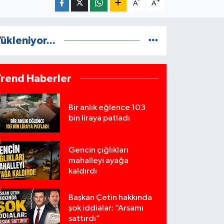
-
+
A
A
ükleniyor...
Trend Haberler
Bir anlık eğlence 103
bin liraya patladı
Gencin çığlıkları
mahalleyi ayağa
kaldırdı
Başkan Çetin hakkında
şok iddialar: “Arsamı
sattırdı”