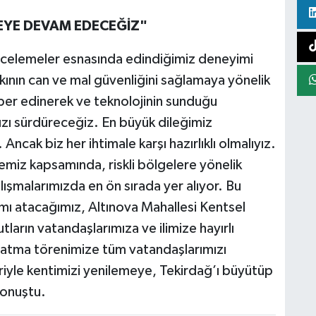
EYE DEVAM EDECEĞİZ"
incelemeler esnasında edindiğimiz deneyimi
kının can ve mal güvenliğini sağlamaya yönelik
hber edinerek ve teknolojinin sunduğu
ızı sürdüreceğiz. En büyük dileğimiz
ncak biz her ihtimale karşı hazırlıklı olmalıyız.
emiz kapsamında, riskli bölgelere yönelik
ışmalarımızda en ön sırada yer alıyor. Bu
ı atacağımız, Altınova Mahallesi Kentsel
arın vatandaşlarımıza ve ilimize hayırlı
 atma törenimize tüm vatandaşlarımızı
iyle kentimizi yenilemeye, Tekirdağ’ı büyütüp
konuştu.