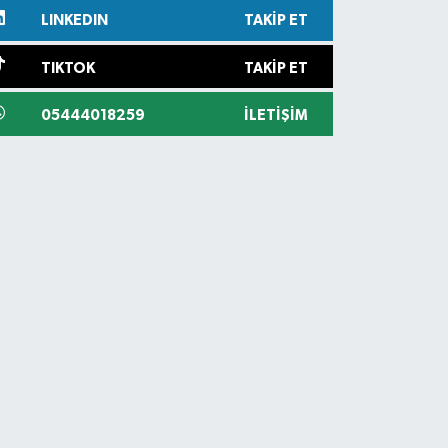
LINKEDIN
TAKIP ET
TIKTOK
TAKIP ET
05444018259
İLETIŞIM