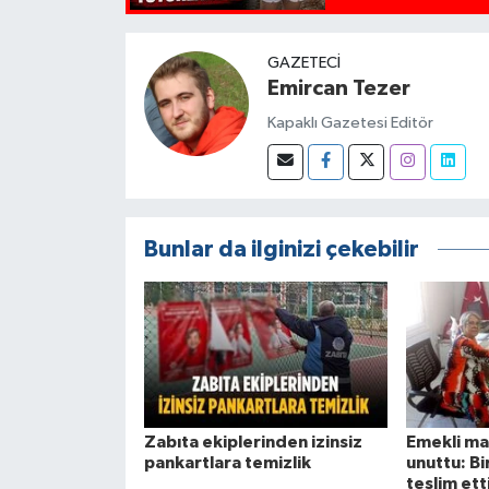
GAZETECI
Emircan Tezer
Kapaklı Gazetesi Editör
Bunlar da ilginizi çekebilir
Zabıta ekiplerinden izinsiz
Emekli ma
pankartlara temizlik
unuttu: B
teslim ett