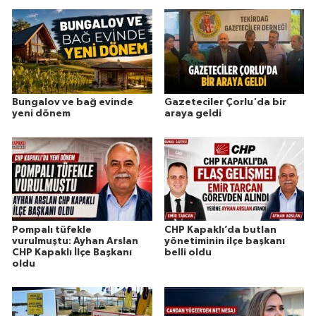
Bungalov ve bağ evinde
Gazeteciler Çorlu'da bir
yeni dönem
araya geldi
Pompalı tüfekle
CHP Kapaklı’da butlan
vurulmuştu: Ayhan Arslan
yönetiminin ilçe başkanı
CHP Kapaklı İlçe Başkanı
belli oldu
oldu