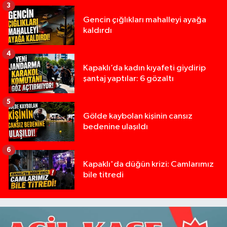
3
Gencin çığlıkları mahalleyi ayağa
kaldırdı
4
Kapaklı’da kadın kıyafeti giydirip
şantaj yaptılar: 6 gözaltı
5
Gölde kaybolan kişinin cansız
bedenine ulaşıldı
6
Kapaklı'da düğün krizi: Camlarımız
bile titredi