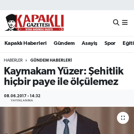
Kapaklı Haberleri
Tekirdağ Nöbetçi Eczaneler
Gündem
Tekirdağ Hava Durumu
Kapaklı Haberleri
Gündem
Asayiş
Spor
Eğit
Asayiş
Tekirdağ Namaz Vakitleri
HABERLER
GÜNDEM HABERLERI
Spor
Tekirdağ Trafik Yoğunluk Haritası
Kaymakam Yüzer: Şehitlik
hiçbir paye ile ölçülemez
Eğitim
Süper Lig Puan Durumu ve Fikstür
08.06.2017 - 14:32
Siyaset
Tüm Manşetler
YAYINLANMA
Resmi Reklamlar
Son Dakika Haberleri
Tekirdağ
Haber Arşivi