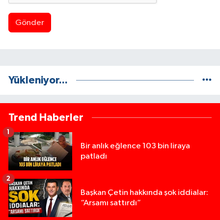
Gönder
Yükleniyor...
Trend Haberler
1
Bir anlık eğlence 103 bin liraya
patladı
2
Başkan Çetin hakkında şok iddialar:
“Arsamı sattırdı”