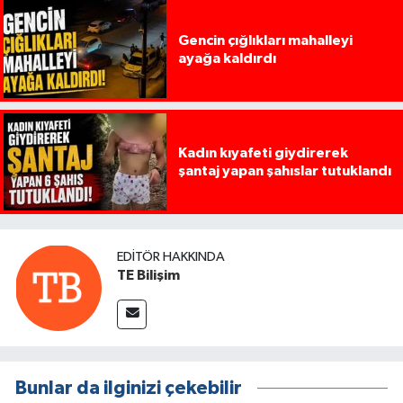
Gencin çığlıkları mahalleyi
ayağa kaldırdı
Kadın kıyafeti giydirerek
şantaj yapan şahıslar tutuklandı
EDITÖR HAKKINDA
TE Bilişim
Bunlar da ilginizi çekebilir