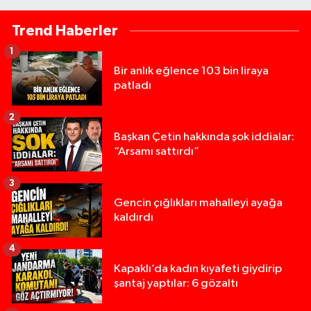
Trend Haberler
1
Bir anlık eğlence 103 bin liraya
patladı
2
Başkan Çetin hakkında şok iddialar:
“Arsamı sattırdı”
3
Gencin çığlıkları mahalleyi ayağa
kaldırdı
4
Kapaklı’da kadın kıyafeti giydirip
şantaj yaptılar: 6 gözaltı