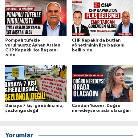
Pompalı tüfekle
CHP Kapaklı’da butlan
vurulmuştu: Ayhan Arslan
yönetiminin ilçe başkanı
CHP Kapaklı İlçe Başkanı
belli oldu
oldu
Danaya 7 kişi girebilirsiniz,
Candan Yüceer: Doğru
şezlonga değil
neredeyse orada olacağım
Yorumlar