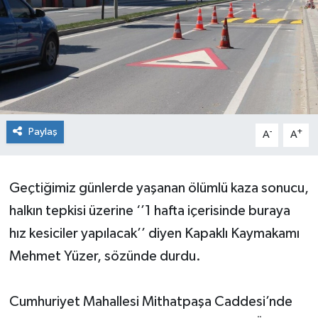
Ekonomi
Sağlık
Teknoloji
Paylaş
-
+
Yaşam
A
A
Geçtiğimiz günlerde yaşanan ölümlü kaza sonucu,
halkın tepkisi üzerine ‘’1 hafta içerisinde buraya
hız kesiciler yapılacak’’ diyen Kapaklı Kaymakamı
Mehmet Yüzer, sözünde durdu.
Cumhuriyet Mahallesi Mithatpaşa Caddesi’nde