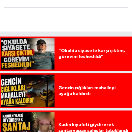
“Okulda siyasete karşı çıktım,
görevim feshedildi"
Gencin çığlıkları mahalleyi
ayağa kaldırdı
Kadın kıyafeti giydirerek
şantaj yapan şahıslar tutuklandı