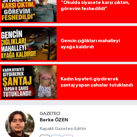
“Okulda siyasete karşı çıktım,
görevim feshedildi"
Gencin çığlıkları mahalleyi
ayağa kaldırdı
Kadın kıyafeti giydirerek
şantaj yapan şahıslar tutuklandı
GAZETECI
Berke ÖZEN
Kapaklı Gazetesi Editör