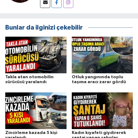
Bunlar da ilginizi çekebilir
Takla atan otomobilin
Otluk yangınında toplu
sürücüsü yaralandı
taşıma aracı zarar gördü
Zincirleme kazada 5 kişi
Kadın kıyafeti giydirerek
yaralandı
şantaj yapan şahıslar