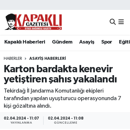
Kapaklı Haberleri
Tekirdağ Nöbetçi Eczaneler
Gündem
Tekirdağ Hava Durumu
Kapaklı Haberleri
Gündem
Asayiş
Spor
Eğit
Asayiş
Tekirdağ Namaz Vakitleri
HABERLER
ASAYIŞ HABERLERI
Spor
Tekirdağ Trafik Yoğunluk Haritası
Karton bardakta kenevir
yetiştiren şahıs yakalandı
Eğitim
Süper Lig Puan Durumu ve Fikstür
Tekirdağ İl Jandarma Komutanlığı ekipleri
Siyaset
Tüm Manşetler
tarafından yapılan uyuşturucu operasyonunda 7
kişi gözaltına alındı.
Resmi Reklamlar
Son Dakika Haberleri
02.04.2024 - 11:07
02.04.2024 - 11:08
YAYINLANMA
GÜNCELLEME
Tekirdağ
Haber Arşivi