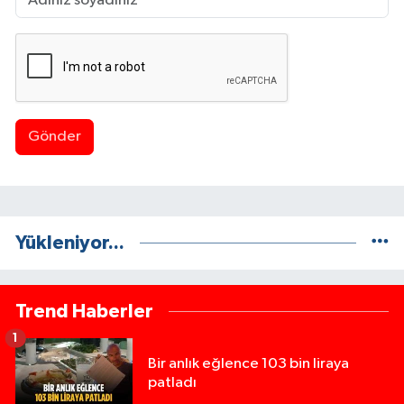
Gönder
Yükleniyor...
Trend Haberler
1
Bir anlık eğlence 103 bin liraya
patladı