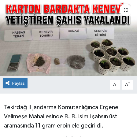
Ekonomi
Sağlık
Teknoloji
Yaşam
Paylaş
-
+
A
A
Tekirdağ İl Jandarma Komutanlığınca Ergene
Velimeşe Mahallesinde B. B. isimli şahsın üst
aramasında 11 gram eroin ele geçirildi.