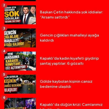
2
Başkan Çetin hakkında şok iddialar:
“Arsamı sattırdı”
3
Gencin çığlıkları mahalleyi ayağa
kaldırdı
4
Kapaklı’da kadın kıyafeti giydirip
şantaj yaptılar: 6 gözaltı
5
Gölde kaybolan kişinin cansız
bedenine ulaşıldı
6
Kapaklı'da düğün krizi: Camlarımız