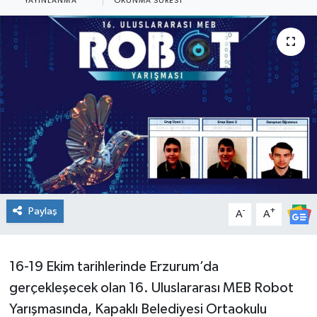
YAYINLANMA
OKUNMA SÜRESI
Ekonomi
Sağlık
Teknoloji
Yaşam
Paylaş
-
+
A
A
16-19 Ekim tarihlerinde Erzurum’da
gerçekleşecek olan 16. Uluslararası MEB Robot
Yarışmasında, Kapaklı Belediyesi Ortaokulu