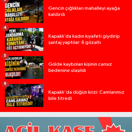
Gencin çığlıkları mahalleyi ayağa
kaldırdı
4
Kapaklı’da kadın kıyafeti giydirip
şantaj yaptılar: 6 gözaltı
5
Gölde kaybolan kişinin cansız
bedenine ulaşıldı
6
Kapaklı'da düğün krizi: Camlarımız
bile titredi