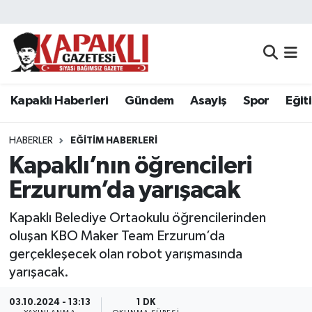
Kapaklı Haberleri
Tekirdağ Nöbetçi Eczaneler
Gündem
Tekirdağ Hava Durumu
Kapaklı Haberleri
Gündem
Asayiş
Spor
Eğit
Asayiş
Tekirdağ Namaz Vakitleri
HABERLER
EĞITIM HABERLERI
Spor
Tekirdağ Trafik Yoğunluk Haritası
Kapaklı’nın öğrencileri
Erzurum’da yarışacak
Eğitim
Süper Lig Puan Durumu ve Fikstür
Kapaklı Belediye Ortaokulu öğrencilerinden
Siyaset
Tüm Manşetler
oluşan KBO Maker Team Erzurum’da
gerçekleşecek olan robot yarışmasında
Resmi Reklamlar
Son Dakika Haberleri
yarışacak.
Tekirdağ
Haber Arşivi
03.10.2024 - 13:13
1 DK