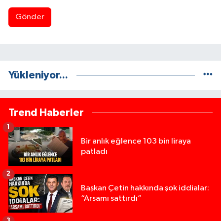
Gönder
Yükleniyor...
Trend Haberler
1
Bir anlık eğlence 103 bin liraya
patladı
2
Başkan Çetin hakkında şok iddialar:
“Arsamı sattırdı”
3