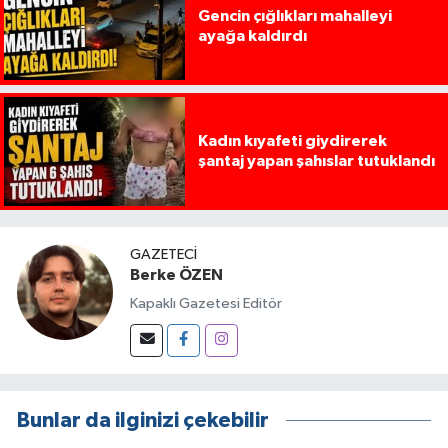
Gencin çığlıkları mahalleyi
ayağa kaldırdı
Kadın kıyafeti giydirerek
şantaj yapan şahıslar tutuklandı
GAZETECI
Berke ÖZEN
Kapaklı Gazetesi Editör
Bunlar da ilginizi çekebilir