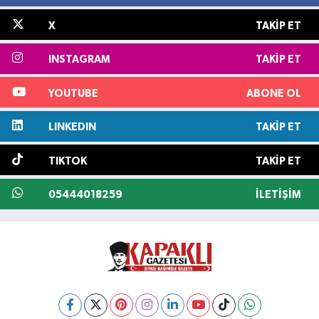
X
TAKIP ET
INSTAGRAM
TAKIP ET
YOUTUBE
ABONE OL
LINKEDIN
TAKIP ET
TIKTOK
TAKIP ET
05444018259
İLETIŞIM