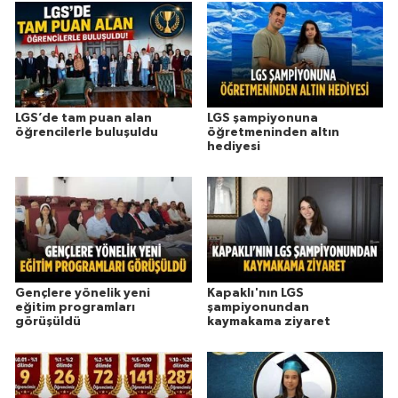
LGS’de tam puan alan
LGS şampiyonuna
öğrencilerle buluşuldu
öğretmeninden altın
hediyesi
Gençlere yönelik yeni
Kapaklı'nın LGS
eğitim programları
şampiyonundan
görüşüldü
kaymakama ziyaret