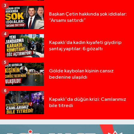
3
Başkan Çetin hakkında şok iddialar:
“Arsamı sattırdı”
4
Kapaklı’da kadın kıyafeti giydirip
şantaj yaptılar: 6 gözaltı
5
Gölde kaybolan kişinin cansız
bedenine ulaşıldı
6
Kapaklı'da düğün krizi: Camlarımız
bile titredi