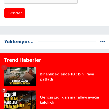
Gönder
Yükleniyor...
Trend Haberler
1
Bir anlık eğlence 103 bin liraya
patladı
2
Gencin çığlıkları mahalleyi ayağa
kaldırdı