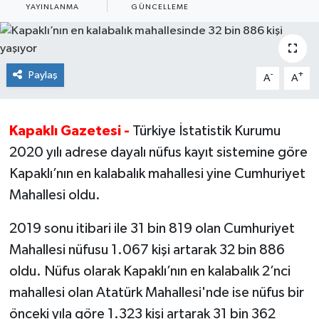
YAYINLANMA
GÜNCELLEME
Ekonomi
Sağlık
Paylaş
-
+
A
A
Teknoloji
Kapaklı Gazetesi -
Türkiye İstatistik Kurumu
Yaşam
2020 yılı adrese dayalı nüfus kayıt sistemine göre
Kapaklı’nın en kalabalık mahallesi yine Cumhuriyet
Mahallesi oldu.
2019 sonu itibari ile 31 bin 819 olan Cumhuriyet
Mahallesi nüfusu 1.067 kişi artarak 32 bin 886
oldu. Nüfus olarak Kapaklı’nın en kalabalık 2’nci
mahallesi olan Atatürk Mahallesi'nde ise nüfus bir
önceki yıla göre 1.323 kişi artarak 31 bin 362