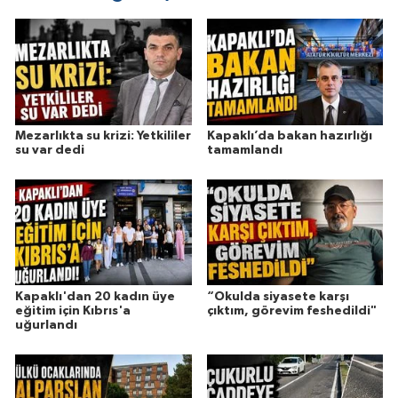
Mezarlıkta su krizi: Yetkililer
Kapaklı’da bakan hazırlığı
su var dedi
tamamlandı
Kapaklı'dan 20 kadın üye
“Okulda siyasete karşı
eğitim için Kıbrıs'a
çıktım, görevim feshedildi"
uğurlandı