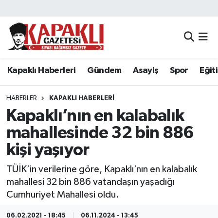
Kapaklı Haberleri
Tekirdağ Nöbetçi Eczaneler
Gündem
Tekirdağ Hava Durumu
Kapaklı Haberleri
Gündem
Asayiş
Spor
Eğit
Asayiş
Tekirdağ Namaz Vakitleri
HABERLER
KAPAKLI HABERLERI
Spor
Tekirdağ Trafik Yoğunluk Haritası
Kapaklı’nın en kalabalık
mahallesinde 32 bin 886
Eğitim
Süper Lig Puan Durumu ve Fikstür
kişi yaşıyor
Siyaset
Tüm Manşetler
TÜİK’in verilerine göre, Kapaklı’nın en kalabalık
mahallesi 32 bin 886 vatandaşın yaşadığı
Resmi Reklamlar
Son Dakika Haberleri
Cumhuriyet Mahallesi oldu.
Tekirdağ
Haber Arşivi
06.02.2021 - 18:45
06.11.2024 - 13:45