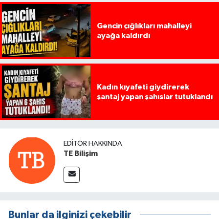
Gencin çığlıkları mahalleyi
ayağa kaldırdı
Kadın kıyafeti giydirerek
şantaj yapan şahıslar tutuklandı
EDITÖR HAKKINDA
TE Bilişim
Bunlar da ilginizi çekebilir