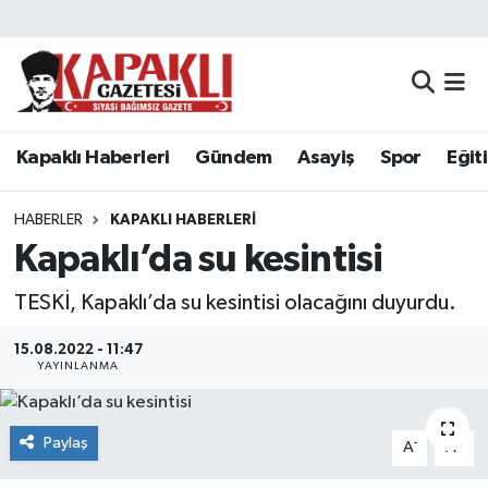
Kapaklı Haberleri
Tekirdağ Nöbetçi Eczaneler
Gündem
Tekirdağ Hava Durumu
Kapaklı Haberleri
Gündem
Asayiş
Spor
Eğit
Asayiş
Tekirdağ Namaz Vakitleri
HABERLER
KAPAKLI HABERLERI
Spor
Tekirdağ Trafik Yoğunluk Haritası
Kapaklı’da su kesintisi
TESKİ, Kapaklı’da su kesintisi olacağını duyurdu.
Eğitim
Süper Lig Puan Durumu ve Fikstür
15.08.2022 - 11:47
Siyaset
Tüm Manşetler
YAYINLANMA
Resmi Reklamlar
Son Dakika Haberleri
Paylaş
-
+
A
A
Tekirdağ
Haber Arşivi