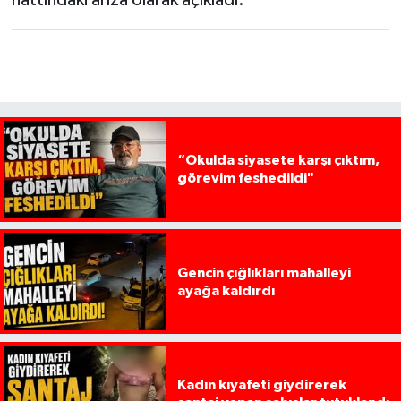
hattındaki arıza olarak açıkladı.
“Okulda siyasete karşı çıktım,
görevim feshedildi"
Gencin çığlıkları mahalleyi
ayağa kaldırdı
Kadın kıyafeti giydirerek