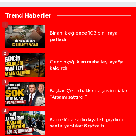
Trend Haberler
1
Bir anlık eğlence 103 bin liraya
patladı
2
Gencin çığlıkları mahalleyi ayağa
kaldırdı
3
Başkan Çetin hakkında şok iddialar:
“Arsamı sattırdı”
4
Kapaklı’da kadın kıyafeti giydirip
şantaj yaptılar: 6 gözaltı