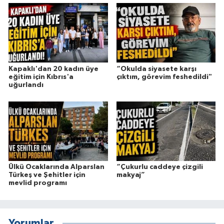
Kapaklı'dan 20 kadın üye
“Okulda siyasete karşı
eğitim için Kıbrıs'a
çıktım, görevim feshedildi"
uğurlandı
Ülkü Ocaklarında Alparslan
“Çukurlu caddeye çizgili
Türkeş ve Şehitler için
makyaj”
mevlid programı
Yorumlar