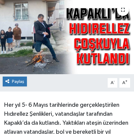
Ekonomi
Sağlık
Teknoloji
Yaşam
Paylaş
-
+
A
A
Her yıl 5- 6 Mayıs tarihlerinde gerçekleştirilen
Hıdırellez Şenlikleri, vatandaşlar tarafından
Kapaklı’da da kutlandı. Yaktıkları ateşin üzerinden
atlayan vatandaşlar, bol ve bereketli bir yıl