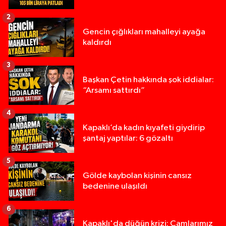
2
Gencin çığlıkları mahalleyi ayağa
kaldırdı
3
Başkan Çetin hakkında şok iddialar:
“Arsamı sattırdı”
4
Kapaklı’da kadın kıyafeti giydirip
şantaj yaptılar: 6 gözaltı
5
Gölde kaybolan kişinin cansız
bedenine ulaşıldı
6
Kapaklı'da düğün krizi: Camlarımız