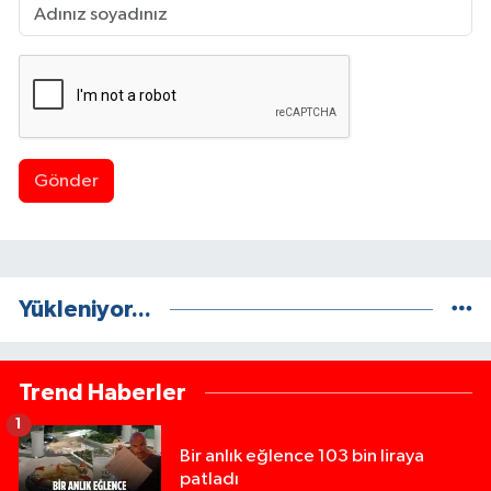
Gönder
Yükleniyor...
Trend Haberler
1
Bir anlık eğlence 103 bin liraya
patladı