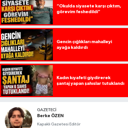
“Okulda siyasete karşı çıktım,
görevim feshedildi"
Gencin çığlıkları mahalleyi
ayağa kaldırdı
Kadın kıyafeti giydirerek
şantaj yapan şahıslar tutuklandı
GAZETECI
Berke ÖZEN
Kapaklı Gazetesi Editör