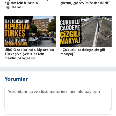
eğitim için Kıbrıs'a
çıktım, görevim feshedildi"
uğurlandı
Ülkü Ocaklarında Alparslan
“Çukurlu caddeye çizgili
Türkeş ve Şehitler için
makyaj”
mevlid programı
Yorumlar