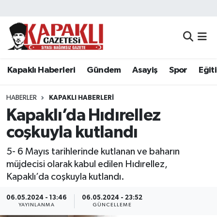
Kapaklı Haberleri
Tekirdağ Nöbetçi Eczaneler
Gündem
Tekirdağ Hava Durumu
Kapaklı Haberleri
Gündem
Asayiş
Spor
Eğit
Asayiş
Tekirdağ Namaz Vakitleri
HABERLER
KAPAKLI HABERLERI
Spor
Tekirdağ Trafik Yoğunluk Haritası
Kapaklı’da Hıdırellez
coşkuyla kutlandı
Eğitim
Süper Lig Puan Durumu ve Fikstür
5- 6 Mayıs tarihlerinde kutlanan ve baharın
Siyaset
Tüm Manşetler
müjdecisi olarak kabul edilen Hıdırellez,
Kapaklı’da coşkuyla kutlandı.
Resmi Reklamlar
Son Dakika Haberleri
06.05.2024 - 13:46
06.05.2024 - 23:52
YAYINLANMA
GÜNCELLEME
Tekirdağ
Haber Arşivi