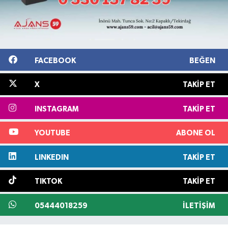
FACEBOOK
BEĞEN
X
TAKIP ET
INSTAGRAM
TAKIP ET
YOUTUBE
ABONE OL
LINKEDIN
TAKIP ET
TIKTOK
TAKIP ET
05444018259
İLETIŞIM