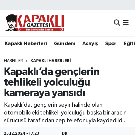
Kapaklı Haberleri
Tekirdağ Nöbetçi Eczaneler
Gündem
Tekirdağ Hava Durumu
Kapaklı Haberleri
Gündem
Asayiş
Spor
Eğit
Asayiş
Tekirdağ Namaz Vakitleri
HABERLER
KAPAKLI HABERLERI
Spor
Tekirdağ Trafik Yoğunluk Haritası
Kapaklı’da gençlerin
tehlikeli yolculuğu
Eğitim
Süper Lig Puan Durumu ve Fikstür
kameraya yansıdı
Siyaset
Tüm Manşetler
Kapaklı’da, gençlerin seyir halinde olan
otomobildeki tehlikeli yolculuğu başka bir aracın
Resmi Reklamlar
Son Dakika Haberleri
sürücüsü tarafından cep telefonuyla kaydedildi.
Tekirdağ
Haber Arşivi
25.12.2024 - 17:23
1 DK