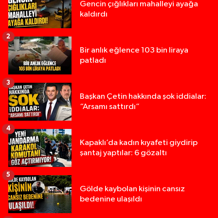
Gencin çığlıkları mahalleyi ayağa
kaldırdı
2
Bir anlık eğlence 103 bin liraya
patladı
3
Başkan Çetin hakkında şok iddialar:
“Arsamı sattırdı”
4
Kapaklı’da kadın kıyafeti giydirip
şantaj yaptılar: 6 gözaltı
5
Gölde kaybolan kişinin cansız
bedenine ulaşıldı