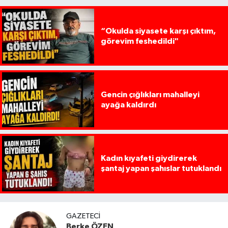
“Okulda siyasete karşı çıktım,
görevim feshedildi"
Gencin çığlıkları mahalleyi
ayağa kaldırdı
Kadın kıyafeti giydirerek
şantaj yapan şahıslar tutuklandı
GAZETECI
Berke ÖZEN