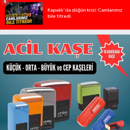
6
Kapaklı'da düğün krizi: Camlarımız
bile titredi