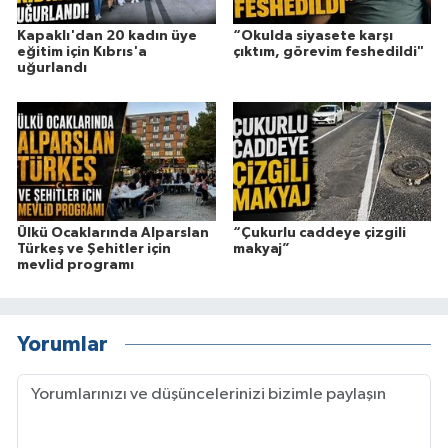
Kapaklı'dan 20 kadın üye
“Okulda siyasete karşı
eğitim için Kıbrıs'a
çıktım, görevim feshedildi"
uğurlandı
Ülkü Ocaklarında Alparslan
“Çukurlu caddeye çizgili
Türkeş ve Şehitler için
makyaj”
mevlid programı
Yorumlar