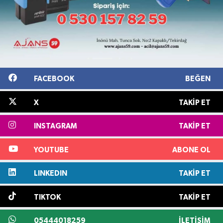
FACEBOOK
BEĞEN
X
TAKIP ET
INSTAGRAM
TAKIP ET
YOUTUBE
ABONE OL
LINKEDIN
TAKIP ET
TIKTOK
TAKIP ET
05444018259
İLETIŞIM