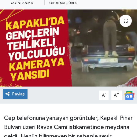
YAYINLANMA
OKUNMA SÜRESI
Ekonomi
Sağlık
Teknoloji
Yaşam
Paylaş
-
+
A
A
Cep telefonuna yansıyan görüntüler, Kapaklı Pınar
Bulvarı üzeri Ravza Cami istikametinde meydana
geldi. Henüz bilinmeyen bir sebeple seyir