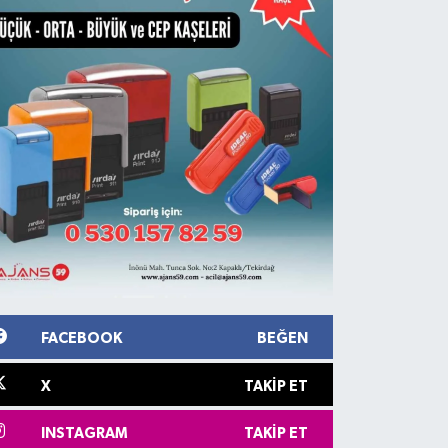
FACEBOOK
BEĞEN
X
TAKIP ET
INSTAGRAM
TAKIP ET