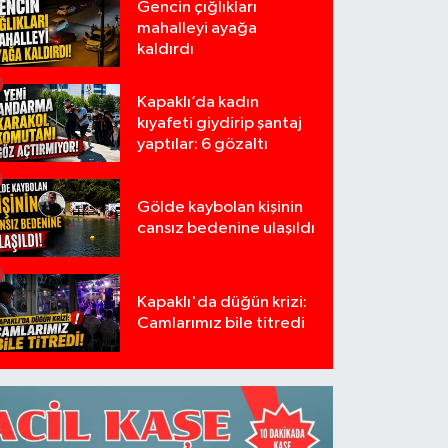
Gencin çığlıkları
mahalleyi ayağa
kaldırdı
Kapaklı’da kadın
kıyafeti giydirip şantaj
yaptılar: 6 gözaltı
Gölde kaybolan kişinin
cansız bedenine ulaşıldı
Kapaklı'da düğün krizi:
Camlarımız bile titredi