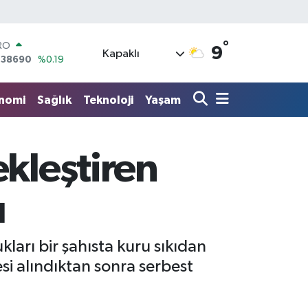
RO
,38690
%0.19
°
9
ERLİN
Kapaklı
,60380
%0.18
ALTIN
62,09000
%0.19
nomi
Sağlık
Teknoloji
Yaşam
ST100
.598,00
%0
TCOIN
.591,74
%-1.82
ekleştiren
LAR
,43620
%0.02
ı
arı bir şahısta kuru sıkıdan
si alındıktan sonra serbest