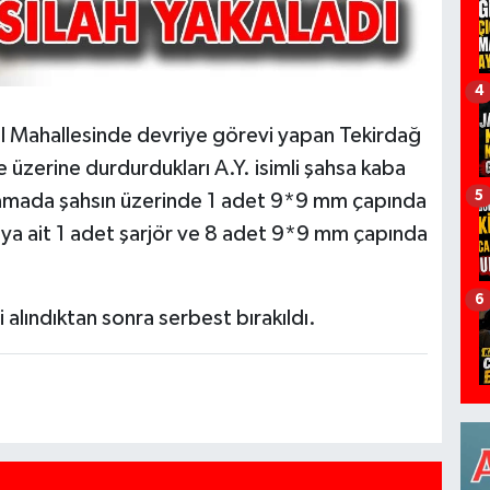
4
ıl Mahallesinde devriye görevi yapan Tekirdağ
e üzerine durdurdukları A.Y. isimli şahsa kaba
5
aramada şahsın üzerinde 1 adet 9*9 mm çapında
ya ait 1 adet şarjör ve 8 adet 9*9 mm çapında
6
i alındıktan sonra serbest bırakıldı.