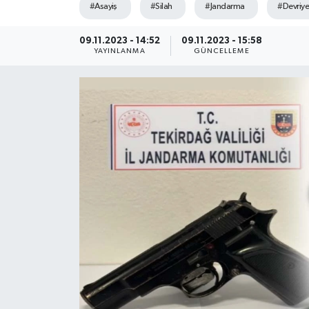
#Asayiş
#Silah
#Jandarma
#Devriye
Ekonomi
09.11.2023 - 14:52
09.11.2023 - 15:58
YAYINLANMA
GÜNCELLEME
Sağlık
Teknoloji
Yaşam