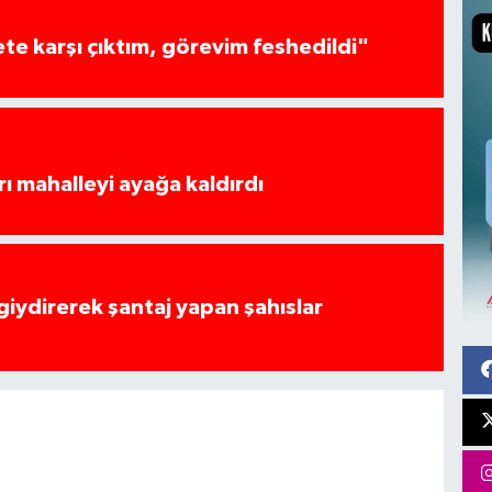
te karşı çıktım, görevim feshedildi"
rı mahalleyi ayağa kaldırdı
 giydirerek şantaj yapan şahıslar