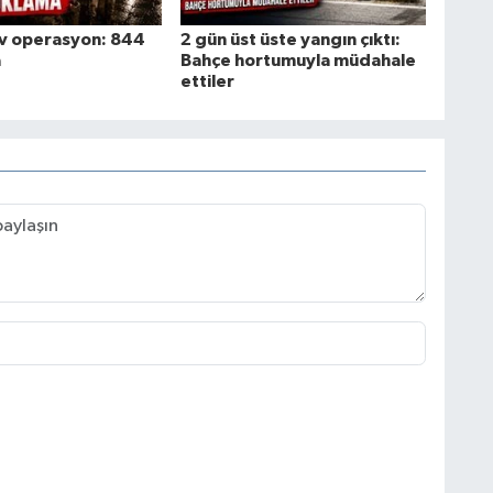
ev operasyon: 844
2 gün üst üste yangın çıktı:
a
Bahçe hortumuyla müdahale
ettiler