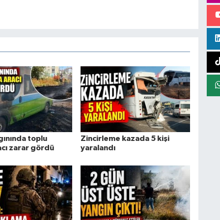
gınında toplu
Zincirleme kazada 5 kişi
acı zarar gördü
yaralandı