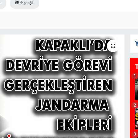
#Bahçeağıl
Y
1
2
3