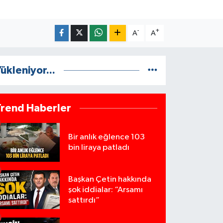
-
+
A
A
ükleniyor...
Trend Haberler
Bir anlık eğlence 103
bin liraya patladı
Başkan Çetin hakkında
şok iddialar: “Arsamı
sattırdı”