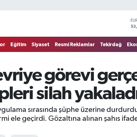
EU
53
ST
61
G.
68
or
Eğitim
Siyaset
Resmi Reklamlar
Tekirdağ
Eko
Bİ
14
BI
79
vriye görevi gerç
DO
45
leri silah yakalad
ygulama sırasında şüphe üzerine durdurdukl
i ele geçirdi. Gözaltına alınan şahıs ifade