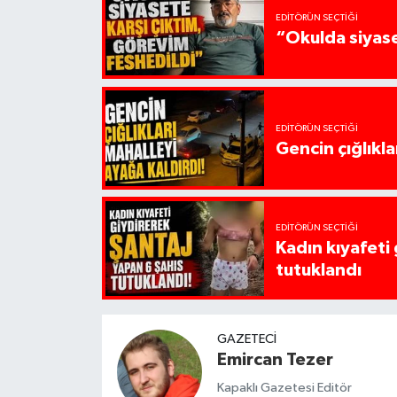
EDITÖRÜN SEÇTIĞI
“Okulda siyase
EDITÖRÜN SEÇTIĞI
Gencin çığlıkla
EDITÖRÜN SEÇTIĞI
Kadın kıyafeti
tutuklandı
GAZETECI
Emircan Tezer
Kapaklı Gazetesi Editör