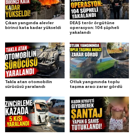
Çıkan yangında alevler
DEAŞ terör örgütüne
birinci kata kadar yükseldi
operasyon: 104 şüpheli
yakalandı
Takla atan otomobilin
Otluk yangınında toplu
sürücüsü yaralandı
taşıma aracı zarar gördü