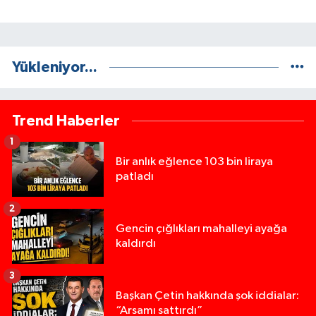
Yükleniyor...
Trend Haberler
1
Bir anlık eğlence 103 bin liraya
patladı
2
Gencin çığlıkları mahalleyi ayağa
kaldırdı
3
Başkan Çetin hakkında şok iddialar:
“Arsamı sattırdı”