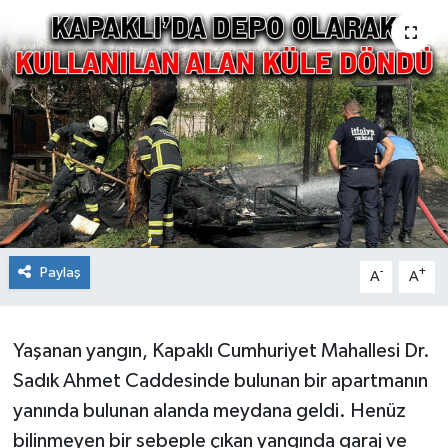
Ekonomi
Sağlık
Teknoloji
Yaşam
Paylaş
-
+
A
A
Yaşanan yangın, Kapaklı Cumhuriyet Mahallesi Dr.
Sadık Ahmet Caddesinde bulunan bir apartmanın
yanında bulunan alanda meydana geldi. Henüz
bilinmeyen bir sebeple çıkan yangında garaj ve