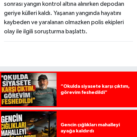
sonrası yangın kontrol altına alınırken depodan
geriye külleri kaldı. Yaşanan yangında hayatını
kaybeden ve yaralanan olmazken polis ekipleri
olay ile ilgili soruşturma başlattı.
“Okulda siyasete karşı çıktım,
görevim feshedildi"
Gencin çığlıkları mahalleyi
ayağa kaldırdı