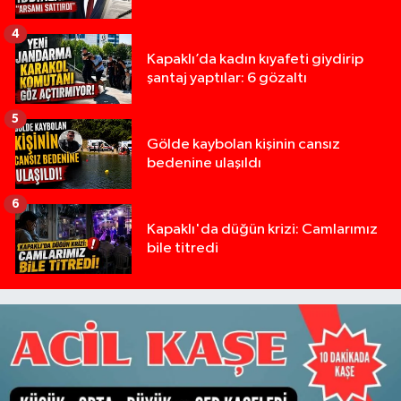
4
Kapaklı’da kadın kıyafeti giydirip
şantaj yaptılar: 6 gözaltı
5
Gölde kaybolan kişinin cansız
bedenine ulaşıldı
6
Kapaklı'da düğün krizi: Camlarımız
bile titredi