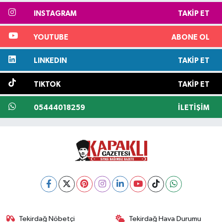
INSTAGRAM
TAKIP ET
YOUTUBE
ABONE OL
LINKEDIN
TAKIP ET
TIKTOK
TAKIP ET
05444018259
İLETIŞIM
Tekirdağ Nöbetçi
Tekirdağ Hava Durumu