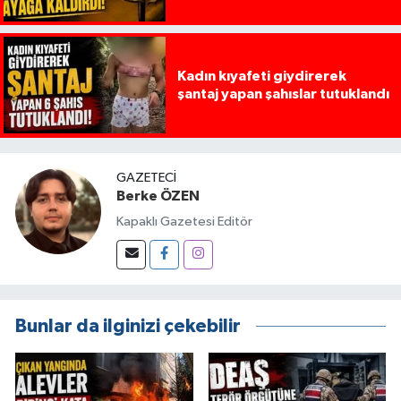
Kadın kıyafeti giydirerek
şantaj yapan şahıslar tutuklandı
GAZETECI
Berke ÖZEN
Kapaklı Gazetesi Editör
Bunlar da ilginizi çekebilir