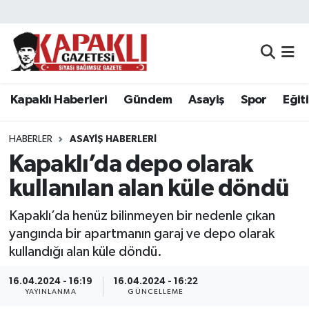
Kapaklı Haberleri
Tekirdağ Nöbetçi Eczaneler
Gündem
Tekirdağ Hava Durumu
Kapaklı Haberleri
Gündem
Asayiş
Spor
Eğit
Asayiş
Tekirdağ Namaz Vakitleri
HABERLER
ASAYIŞ HABERLERI
Spor
Tekirdağ Trafik Yoğunluk Haritası
Kapaklı’da depo olarak
kullanılan alan küle döndü
Eğitim
Süper Lig Puan Durumu ve Fikstür
Kapaklı’da henüz bilinmeyen bir nedenle çıkan
Siyaset
Tüm Manşetler
yangında bir apartmanın garaj ve depo olarak
kullandığı alan küle döndü.
Resmi Reklamlar
Son Dakika Haberleri
16.04.2024 - 16:19
16.04.2024 - 16:22
YAYINLANMA
GÜNCELLEME
Tekirdağ
Haber Arşivi