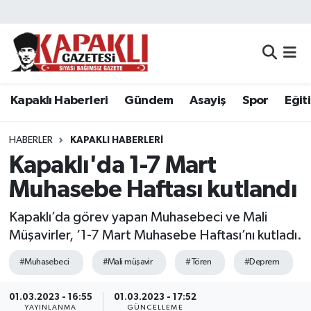
Kapaklı Haberleri
Tekirdağ Nöbetçi Eczaneler
Gündem
Tekirdağ Hava Durumu
Kapaklı Haberleri
Gündem
Asayiş
Spor
Eğit
Asayiş
Tekirdağ Namaz Vakitleri
HABERLER
KAPAKLI HABERLERI
Spor
Tekirdağ Trafik Yoğunluk Haritası
Kapaklı'da 1-7 Mart
Muhasebe Haftası kutlandı
Eğitim
Süper Lig Puan Durumu ve Fikstür
Kapaklı’da görev yapan Muhasebeci ve Mali
Siyaset
Tüm Manşetler
Müşavirler, ‘1-7 Mart Muhasebe Haftası’nı kutladı.
#Muhasebeci
#Mali müşavir
#Tören
#Deprem
Resmi Reklamlar
Son Dakika Haberleri
01.03.2023 - 16:55
01.03.2023 - 17:52
Tekirdağ
Haber Arşivi
YAYINLANMA
GÜNCELLEME