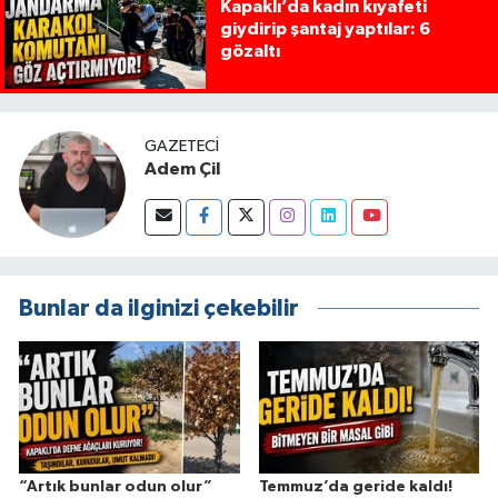
Kapaklı’da kadın kıyafeti
giydirip şantaj yaptılar: 6
gözaltı
GAZETECI
Adem Çil
Bunlar da ilginizi çekebilir
“Artık bunlar odun olur”
Temmuz’da geride kaldı!