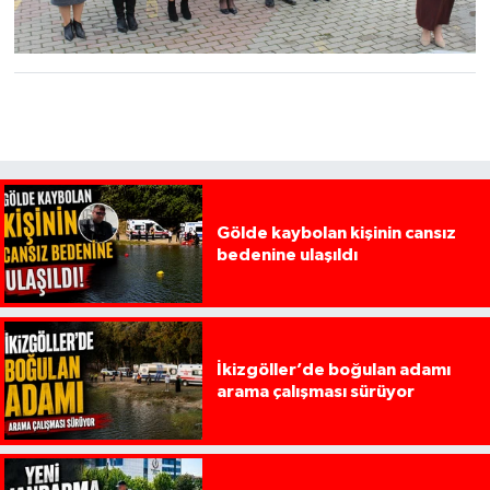
Gölde kaybolan kişinin cansız
bedenine ulaşıldı
İkizgöller’de boğulan adamı
arama çalışması sürüyor