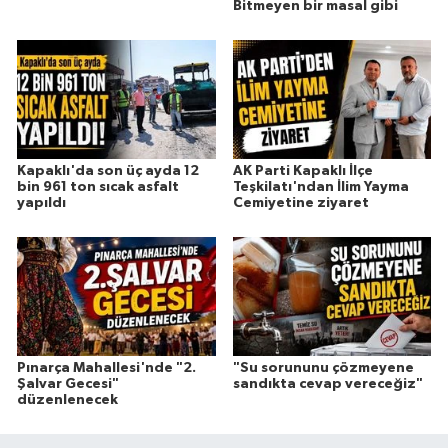
Bitmeyen bir masal gibi
Kapaklı'da son üç ayda 12
AK Parti Kapaklı İlçe
bin 961 ton sıcak asfalt
Teşkilatı'ndan İlim Yayma
yapıldı
Cemiyetine ziyaret
Pınarça Mahallesi'nde "2.
"Su sorununu çözmeyene
Şalvar Gecesi"
sandıkta cevap vereceğiz"
düzenlenecek