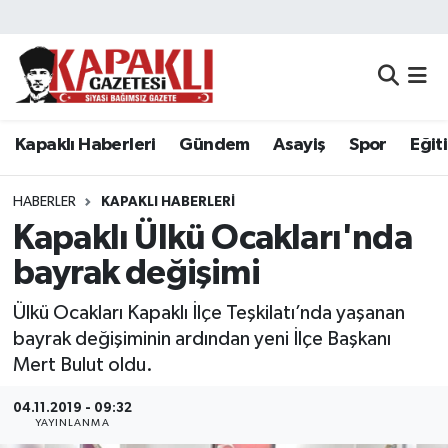
Kapaklı Haberleri
Tekirdağ Nöbetçi Eczaneler
Gündem
Tekirdağ Hava Durumu
Kapaklı Haberleri
Gündem
Asayiş
Spor
Eğit
Asayiş
Tekirdağ Namaz Vakitleri
HABERLER
KAPAKLI HABERLERI
Spor
Tekirdağ Trafik Yoğunluk Haritası
Kapaklı Ülkü Ocakları'nda
bayrak değişimi
Eğitim
Süper Lig Puan Durumu ve Fikstür
Ülkü Ocakları Kapaklı İlçe Teşkilatı’nda yaşanan
Siyaset
Tüm Manşetler
bayrak değişiminin ardından yeni İlçe Başkanı
Mert Bulut oldu.
Resmi Reklamlar
Son Dakika Haberleri
04.11.2019 - 09:32
YAYINLANMA
Tekirdağ
Haber Arşivi