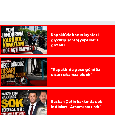
Kapaklı’da kadın kıyafeti
giydirip şantaj yaptılar: 6
gözaltı
"Kapaklı'da gece gündüz
dışarı çıkamaz olduk"
Başkan Çetin hakkında şok
iddialar: “Arsamı sattırdı”