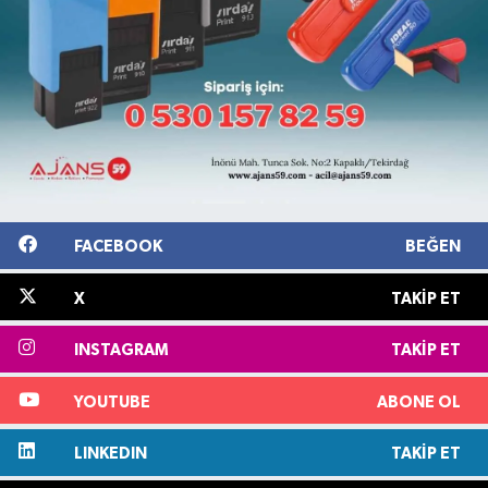
FACEBOOK
BEĞEN
X
TAKIP ET
INSTAGRAM
TAKIP ET
YOUTUBE
ABONE OL
LINKEDIN
TAKIP ET