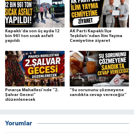
Kapaklı'da son üç ayda 12
AK Parti Kapaklı İlçe
bin 961 ton sıcak asfalt
Teşkilatı'ndan İlim Yayma
yapıldı
Cemiyetine ziyaret
Pınarça Mahallesi'nde "2.
"Su sorununu çözmeyene
Şalvar Gecesi"
sandıkta cevap vereceğiz"
düzenlenecek
Yorumlar