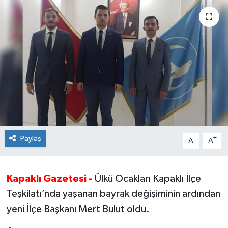
Ekonomi
Sağlık
Teknoloji
Yaşam
Paylaş
-
+
A
A
Kapaklı Gazetesi -
Ülkü Ocakları Kapaklı İlçe
Teşkilatı’nda yaşanan bayrak değişiminin ardından
yeni İlçe Başkanı Mert Bulut oldu.