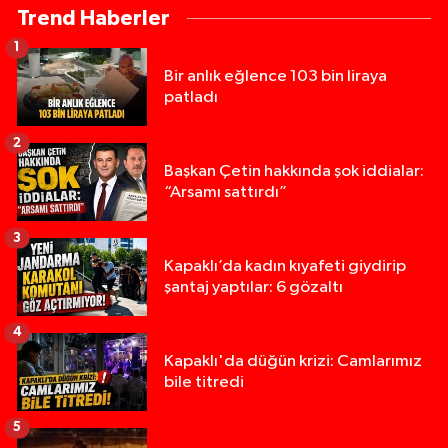
Trend Haberler
1
Bir anlık eğlence 103 bin liraya
patladı
2
Başkan Çetin hakkında şok iddialar:
“Arsamı sattırdı”
3
Kapaklı’da kadın kıyafeti giydirip
şantaj yaptılar: 6 gözaltı
4
Kapaklı'da düğün krizi: Camlarımız
bile titredi
5