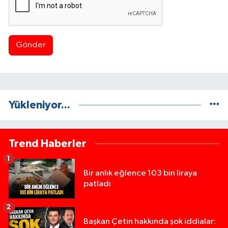
Gönder
Yükleniyor...
Trend Haberler
1
Bir anlık eğlence 103 bin liraya
patladı
2
Başkan Çetin hakkında şok iddialar: