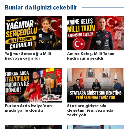
Bunlar da ilginizi çekebilir
Yağmur Serçeoğlu Milli
Amine Keleş, Milli Takım
kadroya çağırıldı
kadrosuna seçildi
Furkan Arda İtalya’dan
Statlara girişte sıkı
madalya ile döndü
denetim! Yeni sezonda
taviz yok