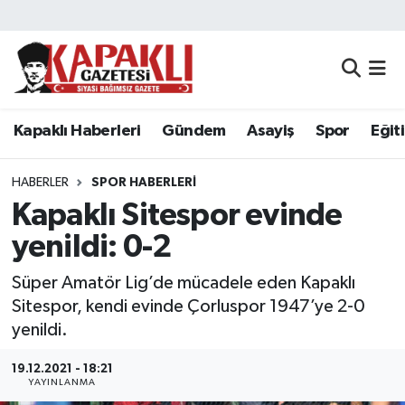
Kapaklı Haberleri
Tekirdağ Nöbetçi Eczaneler
Gündem
Tekirdağ Hava Durumu
Kapaklı Haberleri
Gündem
Asayiş
Spor
Eğit
Asayiş
Tekirdağ Namaz Vakitleri
HABERLER
SPOR HABERLERI
Spor
Tekirdağ Trafik Yoğunluk Haritası
Kapaklı Sitespor evinde
yenildi: 0-2
Eğitim
Süper Lig Puan Durumu ve Fikstür
Süper Amatör Lig’de mücadele eden Kapaklı
Siyaset
Tüm Manşetler
Sitespor, kendi evinde Çorluspor 1947’ye 2-0
yenildi.
Resmi Reklamlar
Son Dakika Haberleri
19.12.2021 - 18:21
YAYINLANMA
Tekirdağ
Haber Arşivi