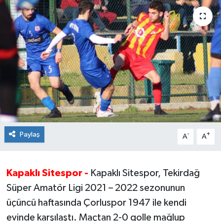
Ekonomi
Sağlık
Teknoloji
Yaşam
Paylaş
-
+
A
A
Kapaklı Sitespor -
Kapaklı Sitespor, Tekirdağ
Süper Amatör Ligi 2021 – 2022 sezonunun
üçüncü haftasında Çorluspor 1947 ile kendi
evinde karşılaştı. Maçtan 2-0 golle mağlup