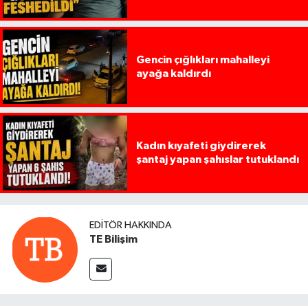
Gencin çığlıkları mahalleyi
ayağa kaldırdı
Kadın kıyafeti giydirerek
şantaj yapan şahıslar tutuklandı
EDITÖR HAKKINDA
TE Bilişim