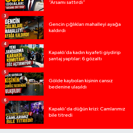
“Arsamı sattırdı”
3
Gencin çığlıkları mahalleyi ayağa
kaldırdı
4
Kapaklı’da kadın kıyafeti giydirip
şantaj yaptılar: 6 gözaltı
5
Gölde kaybolan kişinin cansız
bedenine ulaşıldı
6
Kapaklı'da düğün krizi: Camlarımız
bile titredi