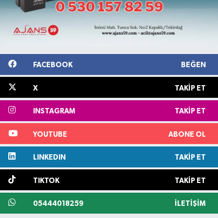
FACEBOOK
BEĞEN
X
TAKIP ET
INSTAGRAM
TAKIP ET
YOUTUBE
ABONE OL
LINKEDIN
TAKIP ET
TIKTOK
TAKIP ET
05444018259
İLETIŞIM