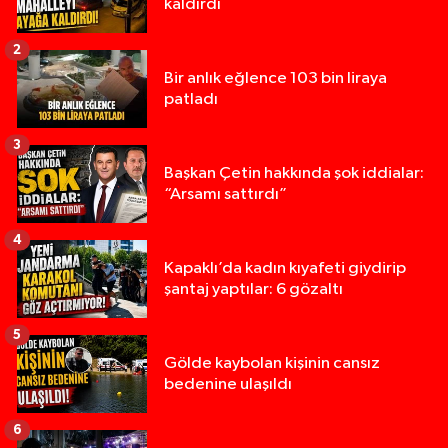
kaldırdı
2
Bir anlık eğlence 103 bin liraya
patladı
3
Başkan Çetin hakkında şok iddialar:
“Arsamı sattırdı”
4
Kapaklı’da kadın kıyafeti giydirip
şantaj yaptılar: 6 gözaltı
5
Gölde kaybolan kişinin cansız
bedenine ulaşıldı
6