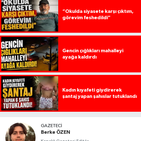
“Okulda siyasete karşı çıktım,
görevim feshedildi"
Gencin çığlıkları mahalleyi
ayağa kaldırdı
Kadın kıyafeti giydirerek
şantaj yapan şahıslar tutuklandı
GAZETECI
Berke ÖZEN