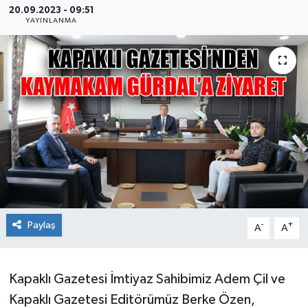
20.09.2023 - 09:51
YAYINLANMA
Ekonomi
Sağlık
Teknoloji
Yaşam
Paylaş
-
+
A
A
Kapaklı Gazetesi İmtiyaz Sahibimiz Adem Çil ve
Kapaklı Gazetesi Editörümüz Berke Özen,