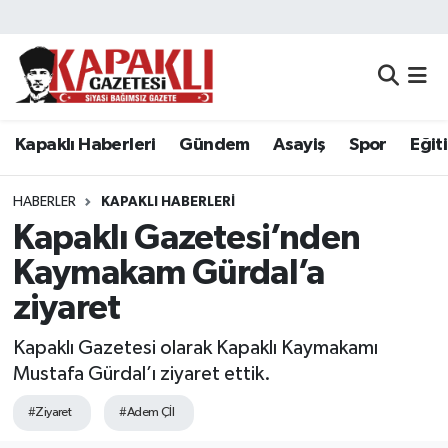
Kapaklı Haberleri
Tekirdağ Nöbetçi Eczaneler
Gündem
Tekirdağ Hava Durumu
Kapaklı Haberleri
Gündem
Asayiş
Spor
Eğit
Asayiş
Tekirdağ Namaz Vakitleri
HABERLER
KAPAKLI HABERLERI
Spor
Tekirdağ Trafik Yoğunluk Haritası
Kapaklı Gazetesi’nden
Kaymakam Gürdal’a
Eğitim
Süper Lig Puan Durumu ve Fikstür
ziyaret
Siyaset
Tüm Manşetler
Kapaklı Gazetesi olarak Kapaklı Kaymakamı
Mustafa Gürdal’ı ziyaret ettik.
Resmi Reklamlar
Son Dakika Haberleri
#Ziyaret
#Adem Çİl
Tekirdağ
Haber Arşivi