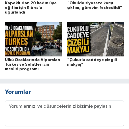
Kapaklı'dan 20 kadın üye
“Okulda siyasete karşı
eğitim için Kıbrıs'a
çıktım, görevim feshedildi"
uğurlandı
Ülkü Ocaklarında Alparslan
“Çukurlu caddeye çizgili
Türkeş ve Şehitler için
makyaj”
mevlid programı
Yorumlar