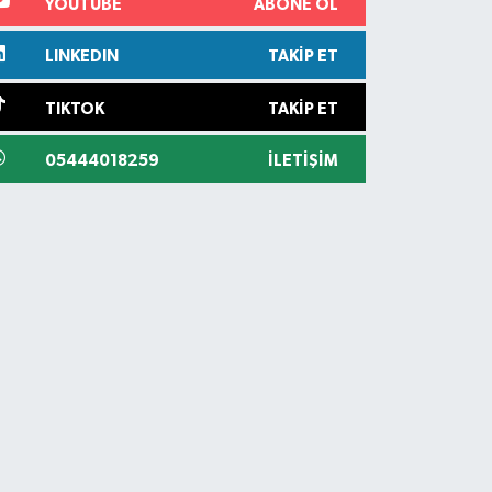
YOUTUBE
ABONE OL
LINKEDIN
TAKIP ET
TIKTOK
TAKIP ET
05444018259
İLETIŞIM