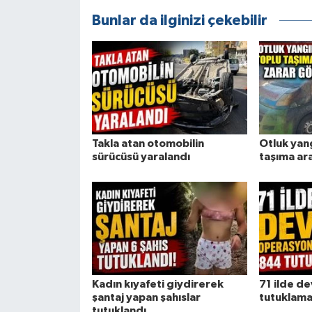
Bunlar da ilginizi çekebilir
Takla atan otomobilin
Otluk yan
sürücüsü yaralandı
taşıma ar
Kadın kıyafeti giydirerek
71 ilde d
şantaj yapan şahıslar
tutuklam
tutuklandı