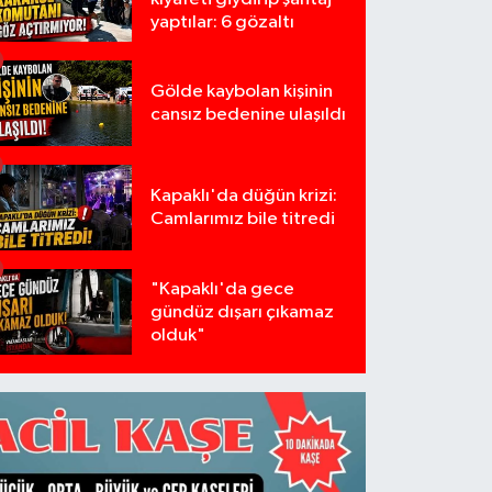
yaptılar: 6 gözaltı
Gölde kaybolan kişinin
cansız bedenine ulaşıldı
Kapaklı'da düğün krizi:
Camlarımız bile titredi
"Kapaklı'da gece
gündüz dışarı çıkamaz
olduk"