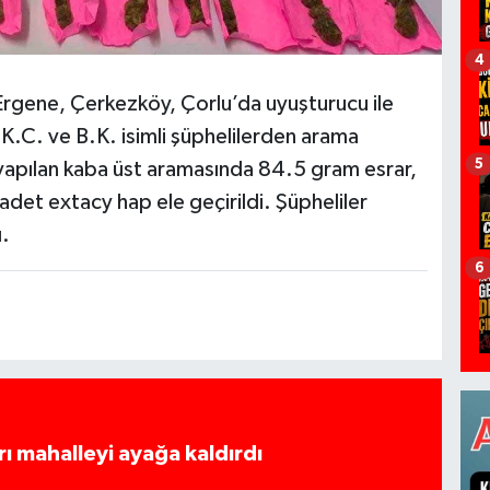
4
Ergene, Çerkezköy, Çorlu’da uyuşturucu ile
K.C. ve B.K. isimli şüphelilerden arama
5
n yapılan kaba üst aramasında 84.5 gram esrar,
det extacy hap ele geçirildi. Şüpheliler
ı.
6
rı mahalleyi ayağa kaldırdı