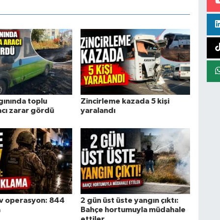
gınında toplu
Zincirleme kazada 5 kişi
acı zarar gördü
yaralandı
ev operasyon: 844
2 gün üst üste yangın çıktı:
a
Bahçe hortumuyla müdahale
ettiler