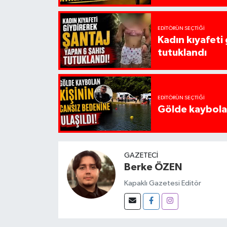
EDITÖRÜN SEÇTIĞI
Kadın kıyafeti
tutuklandı
EDITÖRÜN SEÇTIĞI
Gölde kaybolan
GAZETECI
Berke ÖZEN
Kapaklı Gazetesi Editör