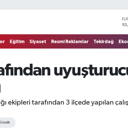
EU
53
ST
61
or
Eğitim
Siyaset
Resmi Reklamlar
Tekirdağ
Eko
G.
68
Bİ
14
afından uyuşturuc
BI
79
DO
ı
45
ı ekipleri tarafından 3 ilçede yapılan çalı
Gözaltı