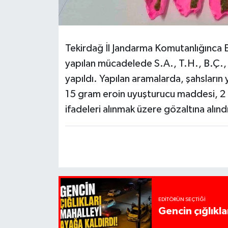
Tekirdağ İl Jandarma Komutanlığınca 
yapılan mücadelede S.A., T.H., B.Ç., 
yapıldı. Yapılan aramalarda, şahsları
15 gram eroin uyuşturucu maddesi, 2 a
ifadeleri alınmak üzere gözaltına alınd
EDITÖRÜN SEÇTIĞI
Gencin çığlıkla