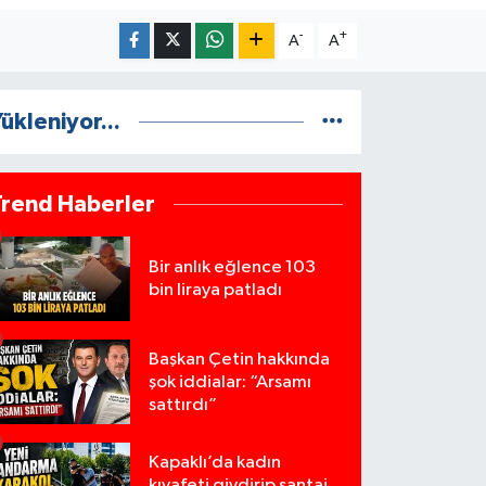
-
+
A
A
ükleniyor...
Trend Haberler
Bir anlık eğlence 103
bin liraya patladı
Başkan Çetin hakkında
şok iddialar: “Arsamı
sattırdı”
Kapaklı’da kadın
kıyafeti giydirip şantaj