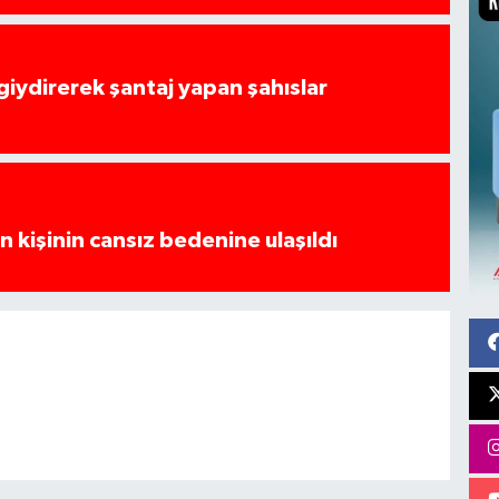
 giydirerek şantaj yapan şahıslar
 kişinin cansız bedenine ulaşıldı