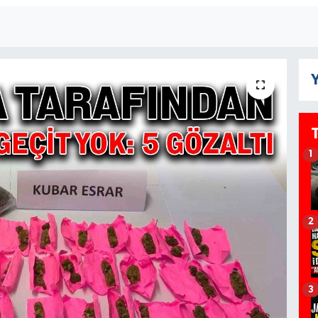
Y
1
2
3