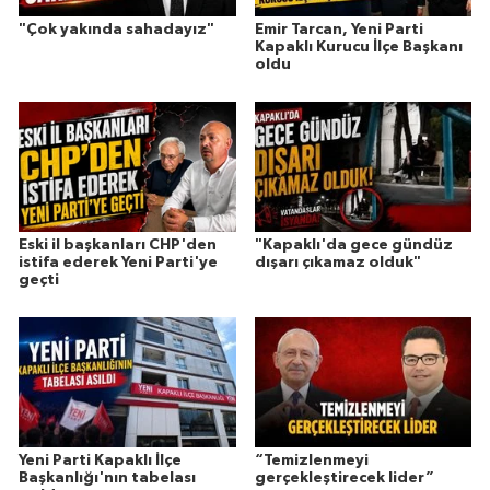
"Çok yakında sahadayız"
Emir Tarcan, Yeni Parti
Kapaklı Kurucu İlçe Başkanı
oldu
Eski il başkanları CHP'den
"Kapaklı'da gece gündüz
istifa ederek Yeni Parti'ye
dışarı çıkamaz olduk"
geçti
Yeni Parti Kapaklı İlçe
“Temizlenmeyi
Başkanlığı'nın tabelası
gerçekleştirecek lider”