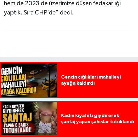
hem de 2023’de üzerimize düşen fedakarlığı
yaptık. Sıra CHP’de" dedi.
Gencin çığlıkları mahalleyi
ayağa kaldırdı
Kadın kıyafeti giydirerek
şantaj yapan şahıslar tutuklandı