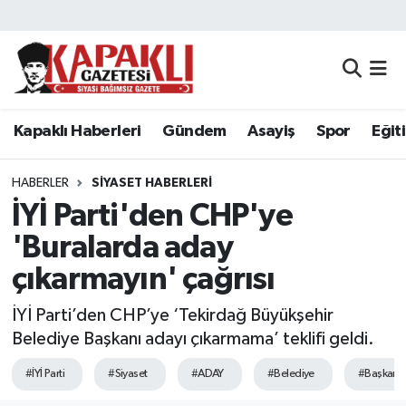
Kapaklı Haberleri
Tekirdağ Nöbetçi Eczaneler
Gündem
Tekirdağ Hava Durumu
Kapaklı Haberleri
Gündem
Asayiş
Spor
Eğit
Asayiş
Tekirdağ Namaz Vakitleri
HABERLER
SIYASET HABERLERI
Spor
Tekirdağ Trafik Yoğunluk Haritası
İYİ Parti'den CHP'ye
'Buralarda aday
Eğitim
Süper Lig Puan Durumu ve Fikstür
çıkarmayın' çağrısı
Siyaset
Tüm Manşetler
İYİ Parti’den CHP’ye ‘Tekirdağ Büyükşehir
Belediye Başkanı adayı çıkarmama’ teklifi geldi.
Resmi Reklamlar
Son Dakika Haberleri
#İYİ Parti
#Siyaset
#ADAY
#Belediye
#Başkan
Tekirdağ
Haber Arşivi