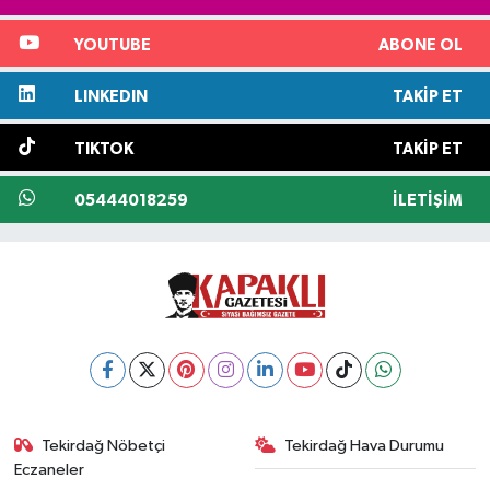
YOUTUBE
ABONE OL
LINKEDIN
TAKIP ET
TIKTOK
TAKIP ET
05444018259
İLETIŞIM
Tekirdağ Nöbetçi
Tekirdağ Hava Durumu
Eczaneler