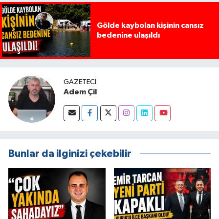
Gölde kaybolan kişinin cansız
bedenine ulaşıldı
GAZETECI
Adem Çil
Bunlar da ilginizi çekebilir