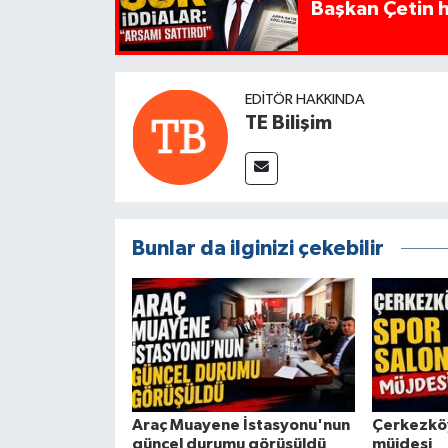
Başkan Çetin h
EDITÖR HAKKINDA
TE Bilişim
Bunlar da ilginizi çekebilir
Araç Muayene İstasyonu'nun
Çerkezköy
güncel durumu görüşüldü
müjdesi