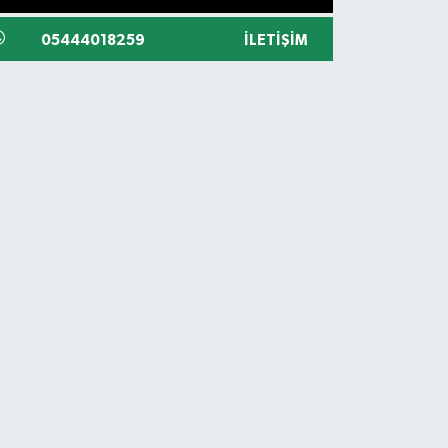
05444018259
İLETIŞIM