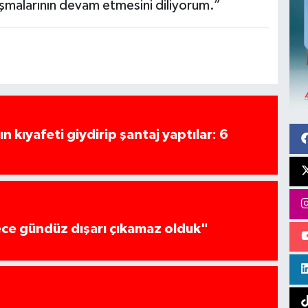
alışmalarının devam etmesini diliyorum.”
n kıyafeti giydirip şantaj yaptılar: 6
ce gündüz dışarı çıkamaz olduk"