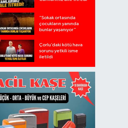
“Sokak ortasında
çocukların yanında
bunlar yaşanıyor”
Çorlu’daki kötü hava
sorunu yetkili isme
iletildi