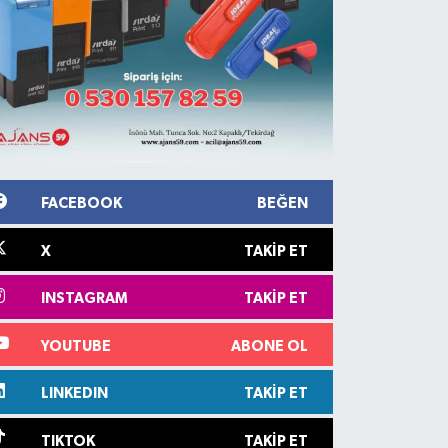
FACEBOOK
BEĞEN
X
TAKIP ET
INSTAGRAM
TAKIP ET
YOUTUBE
ABONE OL
LINKEDIN
TAKIP ET
TIKTOK
TAKIP ET