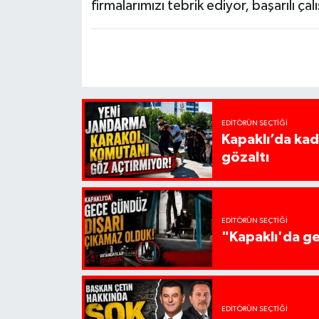
firmalarımızı tebrik ediyor, başarılı ç
EDITÖRÜN SEÇTIĞI
Kapaklı’da kadı
gözaltı
EDITÖRÜN SEÇTIĞI
"Kapaklı'da ge
EDITÖRÜN SEÇTIĞI