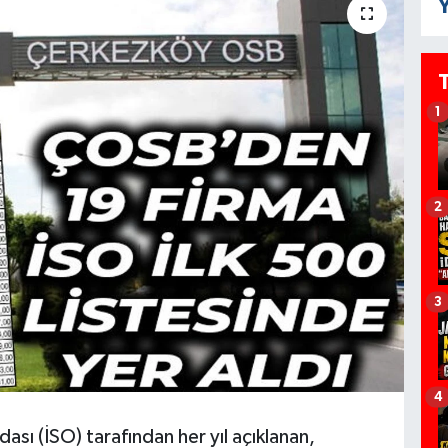
Y
1
2
3
4
ası (İSO) tarafından her yıl açıklanan,