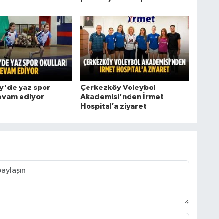
y'de yaz spor
Çerkezköy Voleybol
devam ediyor
Akademisi'nden İrmet
Hospital’a ziyaret