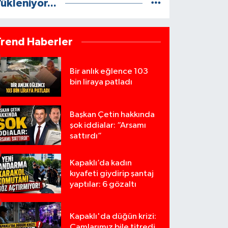
ükleniyor...
Trend Haberler
Bir anlık eğlence 103
bin liraya patladı
Başkan Çetin hakkında
şok iddialar: “Arsamı
sattırdı”
Kapaklı’da kadın
kıyafeti giydirip şantaj
yaptılar: 6 gözaltı
Kapaklı'da düğün krizi:
Camlarımız bile titredi