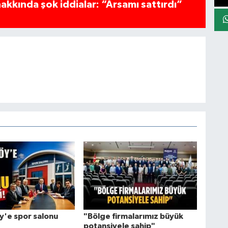
akkında şok iddialar: “Arsamı sattırdı”
'e spor salonu
"Bölge firmalarımız büyük
potansiyele sahip"