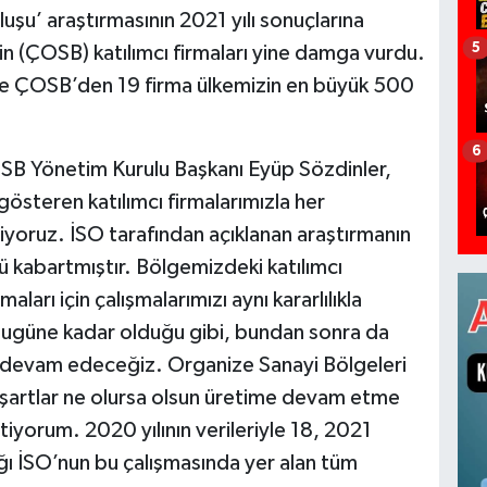
uşu’ araştırmasının 2021 yılı sonuçlarına
5
n (ÇOSB) katılımcı firmaları yine damga vurdu.
öre ÇOSB’den 19 firma ülkemizin en büyük 500
6
SB Yönetim Kurulu Başkanı Eyüp Sözdinler,
gösteren katılımcı firmalarımızla her
oruz. İSO tarafından açıklanan araştırmanın
 kabartmıştır. Bölgemizdeki katılımcı
aları için çalışmalarımızı aynı kararlılıkla
 bugüne kadar olduğu gibi, bundan sonra da
devam edeceğiz. Organize Sanayi Bölgeleri
, şartlar ne olursa olsun üretime devam etme
tiyorum. 2020 yılının verileriyle 18, 2021
dığı İSO’nun bu çalışmasında yer alan tüm