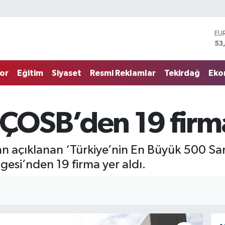
EU
53
ST
61
G.
68
or
Eğitim
Siyaset
Resmi Reklamlar
Tekirdağ
Eko
Bİ
14
BI
79
 ÇOSB’den 19 firma
DO
45
an açıklanan ‘Türkiye’nin En Büyük 500 San
esi’nden 19 firma yer aldı.