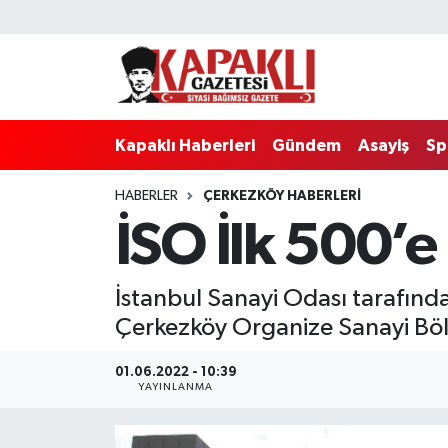
Kapaklı Haberleri
Tekirdağ Nöbetçi Eczaneler
Gündem
Tekirdağ Hava Durumu
Kapaklı Haberleri
Gündem
Asayiş
Sp
Asayiş
Tekirdağ Namaz Vakitleri
HABERLER
ÇERKEZKÖY HABERLERI
İSO İlk 500’e
Spor
Tekirdağ Trafik Yoğunluk Haritası
Eğitim
Süper Lig Puan Durumu ve Fikstür
İstanbul Sanayi Odası tarafınd
Çerkezköy Organize Sanayi Bölg
Siyaset
Tüm Manşetler
01.06.2022 - 10:39
Resmi Reklamlar
Son Dakika Haberleri
YAYINLANMA
Tekirdağ
Haber Arşivi